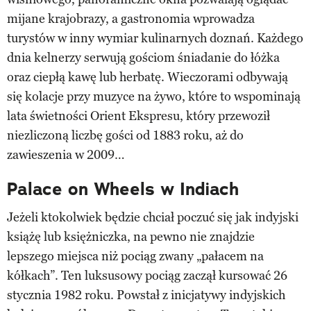
mijane krajobrazy, a gastronomia wprowadza
turystów w inny wymiar kulinarnych doznań. Każdego
dnia kelnerzy serwują gościom śniadanie do łóżka
oraz ciepłą kawę lub herbatę. Wieczorami odbywają
się kolacje przy muzyce na żywo, które to wspominają
lata świetności Orient Ekspresu, który przewoził
niezliczoną liczbę gości od 1883 roku, aż do
zawieszenia w 2009…
Palace on Wheels w Indiach
Jeżeli ktokolwiek będzie chciał poczuć się jak indyjski
książę lub księżniczka, na pewno nie znajdzie
lepszego miejsca niż pociąg zwany „pałacem na
kółkach”. Ten luksusowy pociąg zaczął kursować 26
stycznia 1982 roku. Powstał z inicjatywy indyjskich