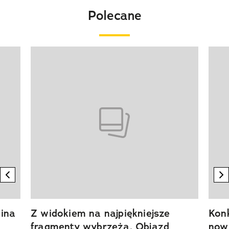
Polecane
Pokazywanie elementu 1 z 20
previous element
n
ina
Z widokiem na najpiękniejsze
Kon
fragmenty wybrzeża. Objazd
now