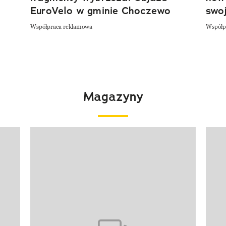
EuroVelo w gminie Choczewo
swoj
Współpraca reklamowa
Współp
Magazyny
Pokazywanie elementu 1 z 4