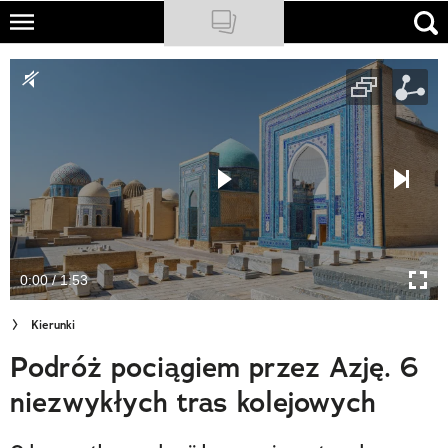
Skip
to
NATIONAL GEOGRAPHIC
main
content
TRAVELER
PODCASTY
Sklep
Newsletter
0:00 / 1:53
Cuda Polski
Kierunki
Wielki Konkurs Fotograficzny
Podróż pociągiem przez Azję. 6
Trendbook Podróżniczy
niezwykłych tras kolejowych
Polecane