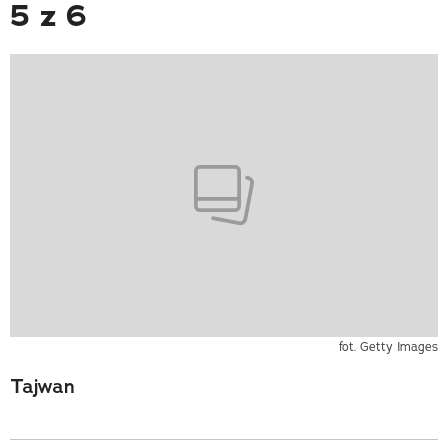
5 z 6
fot. Getty Images
Tajwan