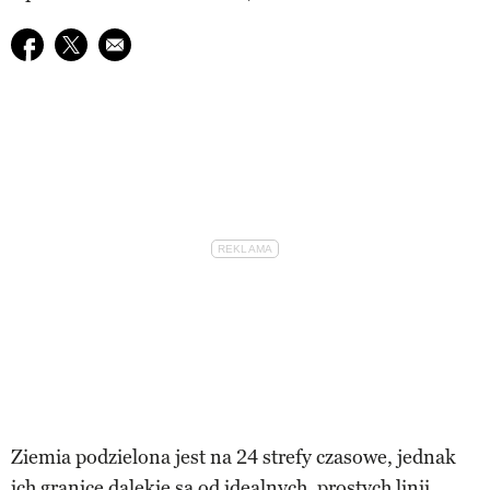
Udostępnij na facebook
Udostępnij na twitter
E-mail do przyjaciela
Ziemia podzielona jest na 24 strefy czasowe, jednak
ich granice dalekie są od idealnych, prostych linii.