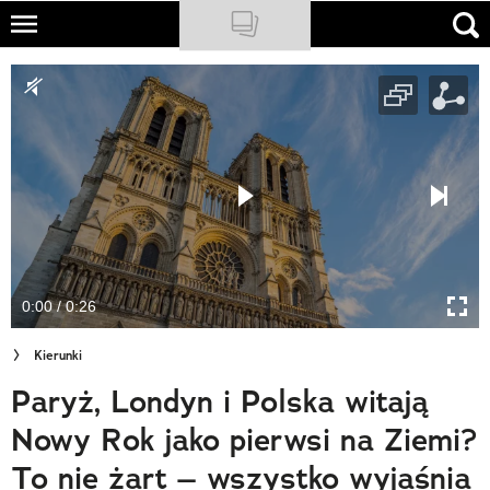
Skip
to
NATIONAL GEOGRAPHIC
main
content
TRAVELER
PODCASTY
Sklep
Newsletter
0:00 / 0:26
Cuda Polski
Kierunki
Wielki Konkurs Fotograficzny
Paryż, Londyn i Polska witają
Trendbook Podróżniczy
Nowy Rok jako pierwsi na Ziemi?
Polecane
To nie żart – wszystko wyjaśnia