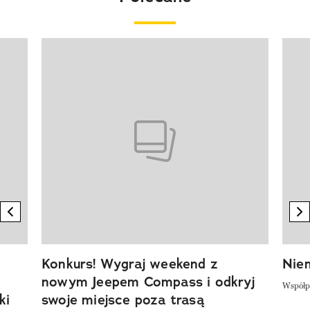
Pokazywanie elementu 1 z 20
previous element
n
Konkurs! Wygraj weekend z
Niem
nowym Jeepem Compass i odkryj
Współp
ki
swoje miejsce poza trasą