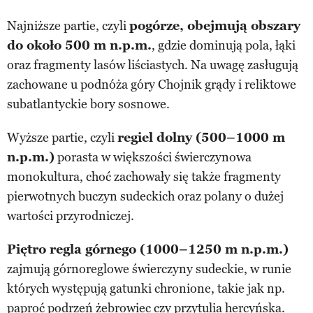
Najniższe partie, czyli
pogórze, obejmują obszary
do około 500 m n.p.m.
, gdzie dominują pola, łąki
oraz fragmenty lasów liściastych. Na uwagę zasługują
zachowane u podnóża góry Chojnik grądy i reliktowe
subatlantyckie bory sosnowe.
Wyższe partie, czyli
regiel dolny (500–1000 m
n.p.m.)
porasta w większości świerczynowa
monokultura, choć zachowały się także fragmenty
pierwotnych buczyn sudeckich oraz polany o dużej
wartości przyrodniczej.
Piętro regla górnego (1000–1250 m n.p.m.)
zajmują górnoreglowe świerczyny sudeckie, w runie
których występują gatunki chronione, takie jak np.
paproć podrzeń żebrowiec czy przytulia hercyńska.