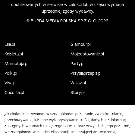
opublikowanych w serwisie w całości lub w części wymaga
uprzedniej zgody wydawcy.
©
BURDA MEDIA POLSKA SP. Z O. O. 2026
Elle.pl
Glamour.pl
Kobieta.pl
Mojegotowanie.pl
Mamotoja.pl
Party.pl
Polki.pl
Przyslijprzepis.pl
Viva.pl
Wizaz.pl
Cocolita.pl
Story.pl
Jakiekolwiek aktywności, w szczególności: pobieranie, zwielokrotnianie,
przechowywanie, lub inne wykorzystywanie treści, danych lub informacji
dostępnych w ramach niniejszego serwisu oraz wszystkich jego podstron,
w szczególności w celu ich eksploracji, zmierzającej do tworzenia,