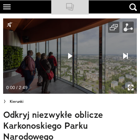
Skip
to
NATIONAL GEOGRAPHIC
main
content
TRAVELER
PODCASTY
Sklep
Newsletter
0:00 / 2:49
Cuda Polski
Kierunki
Wielki Konkurs Fotograficzny
Odkryj niezwykłe oblicze
Trendbook Podróżniczy
Karkonoskiego Parku
Polecane
Narodowego