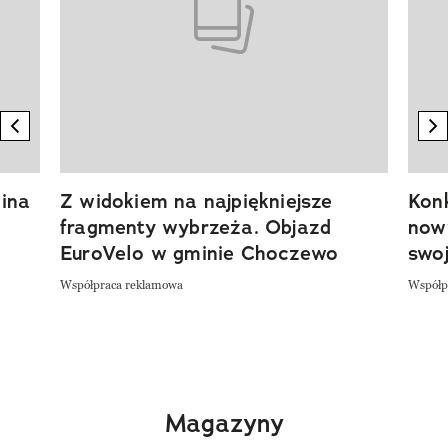
previous element
n
ina
Z widokiem na najpiękniejsze
Kon
fragmenty wybrzeża. Objazd
now
EuroVelo w gminie Choczewo
swoj
Współpraca reklamowa
Współp
Magazyny