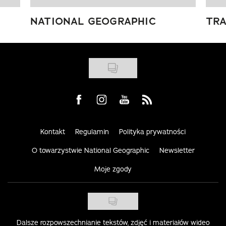
NATIONAL GEOGRAPHIC
TRA
Visit us on Facebook
Visit us on Instagram
Visit us on Youtube
Visit us on Rss
Kontakt
Regulamin
Polityka prywatności
O towarzystwie National Geographic
Newsletter
Moje zgody
Dalsze rozpowszechnianie tekstów, zdjęć i materiałów wideo