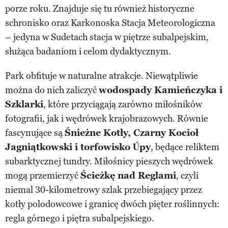
porze roku. Znajduje się tu również historyczne
schronisko oraz Karkonoska Stacja Meteorologiczna
– jedyna w Sudetach stacja w piętrze subalpejskim,
służąca badaniom i celom dydaktycznym.
Park obfituje w naturalne atrakcje. Niewątpliwie
można do nich zaliczyć
wodospady Kamieńczyka i
Szklarki
, które przyciągają zarówno miłośników
fotografii, jak i wędrówek krajobrazowych. Równie
fascynujące są
Śnieżne Kotły, Czarny Kocioł
Jagniątkowski i torfowisko Úpy
, będące reliktem
subarktycznej tundry. Miłośnicy pieszych wędrówek
mogą przemierzyć
Ścieżkę nad Reglami
, czyli
niemal 30-kilometrowy szlak przebiegający przez
kotły polodowcowe i granicę dwóch pięter roślinnych:
regla górnego i piętra subalpejskiego.