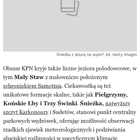
Śnieżka z dziurą na wylot?, fot. Getty Images
Obszar KPN kryje także liczne jeziora polodowcowe, w
tym
Mały Staw
z malowniczo położonym
schroniskiem Samotnia
. Ciekawostką są też
unikatowe formacje skalne, takie jak
Pielgrzymy,
Końskie Łby i Trzy Świnki
.
Śnieżka,
najwyższy
szczyt Karkonoszy
i Sudetów, stanowi punkt centralny
parkowych wędrówek, oferując możliwość obserwacji
rzadkich zjawisk meteorologicznych i podziwiania
alpejskiej roślinności w specyficznym klimacie