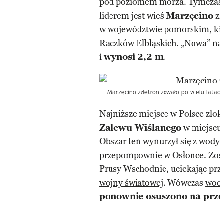
pod poziomem morza. Tymczase
liderem jest wieś
Marzęcino
z
w
województwie pomorskim
, 
Raczków Elbląskich. „Nowa” naj
i
wynosi 2,2 m
.
Marzęcino zdetronizowało po wielu latac
Najniższe miejsce w Polsce zl
Zalewu Wiślanego
w miejsc
Obszar ten wynurzył się z wo
przepompownie w Osłonce. Zost
Prusy Wschodnie, uciekając pr
wojny światowej
. Wówczas
wo
ponownie osuszono na prz