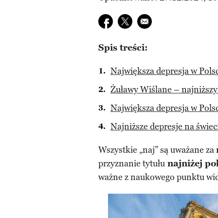
Udostępnij na facebook
Udostępnij na twitter
E-mail do przyjaciela
Spis treści:
Największa depresja w Polsc
Żuławy Wiślane – najniższy
Największa depresja w Polsc
Najniższe depresje na świec
Wszystkie „naj” są uważane za
przyznanie tytułu
najniżej po
ważne z naukowego punktu widz