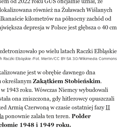
m od 2022 roku GUS oficjalnie uznał, że
lokalizowana również na Żuławach Wiślanych
kilkanaście kilometrów na północny zachód od
większa depresja w Polsce jest głębsza o 40 cm
h Raczki Elbląskie
/Fot. Merlin/CC BY-SA 3.0/Wikimedia Commons
okalizowane jest w obrębie dawnego dna
u określanym
Zakątkiem Stobieńskim
.
dy w 1943 roku. Wówczas Niemcy wybudowali
ała ona zniszczona, gdy hitlerowcy opuszczali
zed Armią Czerwoną w czasie ostatniej fazy
II
da
ponownie zalała ten teren.
Polder
ełomie 1948 i 1949 roku.