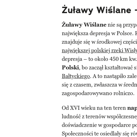
Żuławy Wiślane –
Żuławy Wiślane
nie są przyp
największa depresja w Polsce.
znajduje się w środkowej częśc
największej polskiej rzeki Wisł
depresja – to około 450 km kw.
Polski
, bo zaczął kształtować 
Bałtyckiego
. A to nastąpiło za
się z czasem, zwłaszcza w średn
zagospodarowywano rolniczo.
Od XVI wieku na ten teren
nap
ludność z terenów współczesnej
doświadczenie w gospodarce po
Społeczności te osiedlały się 