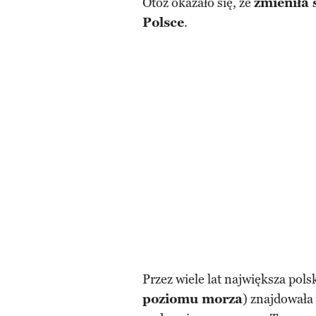
Otóż okazało się, że
zmieniła 
Polsce
.
Przez wiele lat największa pols
poziomu morza
) znajdowała