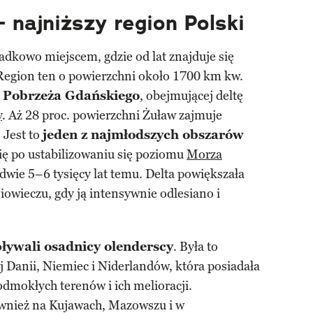
 najniższy region Polski
adkowo miejscem, gdzie od lat znajduje się
 Region ten o powierzchni około 1700 km kw.
i
Pobrzeża Gdańskiego
, obejmującej deltę
y
. Aż 28 proc. powierzchni Żuław zajmuje
 Jest to
jeden z najmłodszych obszarów
się po ustabilizowaniu się poziomu
Morza
ledwie 5–6 tysięcy lat temu. Delta powiększała
iowieczu, gdy ją intensywnie odlesiano i
ływali osadnicy olenderscy
. Była to
 Danii, Niemiec i Niderlandów, która posiadała
dmokłych terenów i ich melioracji.
również na Kujawach, Mazowszu i w