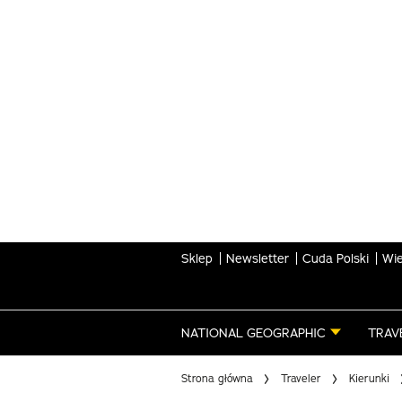
Skip
to
main
content
Sklep
Newsletter
Cuda Polski
Wie
NATIONAL GEOGRAPHIC
TRAV
Strona główna
Traveler
Kierunki