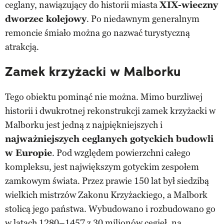
ceglany, nawiązujący do historii miasta
XIX-wieczny
dworzec kolejowy
. Po niedawnym generalnym
remoncie śmiało można go nazwać turystyczną
atrakcją.
Zamek krzyżacki w Malborku
Tego obiektu pominąć nie można. Mimo burzliwej
historii i dwukrotnej rekonstrukcji zamek krzyżacki w
Malborku jest jedną z najpiękniejszych i
najważniejszych ceglanych gotyckich budowli
w Europie
. Pod względem powierzchni całego
kompleksu, jest największym gotyckim zespołem
zamkowym świata. Przez prawie 150 lat był siedzibą
wielkich mistrzów Zakonu Krzyżackiego, a Malbork
stolicą jego państwa. Wybudowano i rozbudowano go
w latach 1280–1457 z 30 milionów cegieł, na