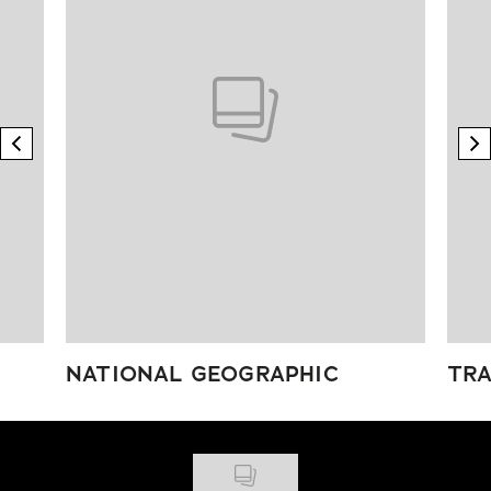
previous element
n
NATIONAL GEOGRAPHIC
TRA