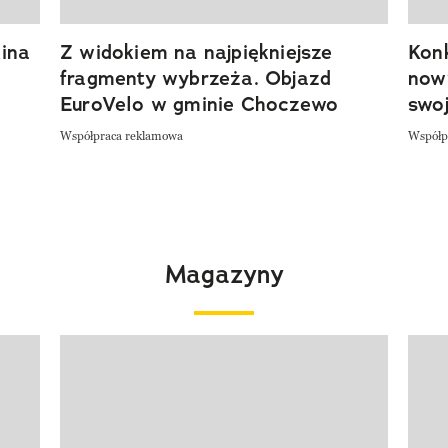
ina
Z widokiem na najpiękniejsze
Kon
fragmenty wybrzeża. Objazd
now
EuroVelo w gminie Choczewo
swoj
Współpraca reklamowa
Współp
Magazyny
Pokazywanie elementu 1 z 4