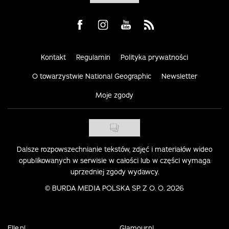
Visit us on Facebook
Visit us on Instagram
Visit us on Youtube
Visit us on Rss
Kontakt
Regulamin
Polityka prywatności
O towarzystwie National Geographic
Newsletter
Moje zgody
Dalsze rozpowszechnianie tekstów, zdjęć i materiałów wideo
opublikowanych w serwisie w całości lub w części wymaga
uprzedniej zgody wydawcy.
©
BURDA MEDIA POLSKA SP. Z O. O. 2026
Elle.pl
Glamour.pl