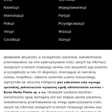
Kobieta.pl
Mojegotowanie.pl
Mamotoja.pl
Party.pl
Polki.pl
Przyslijprzepis.pl
Viva.pl
Wizaz.pl
Cocolita.pl
Story.pl
Jakiekolwiek aktywności, w szczególności: pobieranie, zwielokrotnianie,
przechowywanie, lub inne wykorzystywanie treści, danych lub informacji
dostępnych w ramach niniejszego serwisu oraz wszystkich jego podstron,
w szczególności w celu ich eksploracji, zmierzającej do tworzenia,
rozwoju, modyfikacji i szkolenia systemów uczenia maszynowego,
algorytmów lub sztucznej inteligencji
jest zabronione oraz wymaga
uprzedniej, jednoznacznie wyrażonej zgody administratora serwisu –
Burda Media Polska sp. z o.o.
Obowiązek uzyskania wyraźnej i
jednoznacznej zgody wymagany jest bez względu sposób pobierania,
zwielokrotniania, przechowywania lub innego wykorzystywania treści,
danych lub informacji dostępnych w ramach niniejszego serwisu oraz