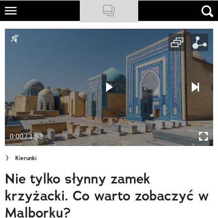
Skip
to
NATIONAL GEOGRAPHIC
main
content
TRAVELER
PODCASTY
Sklep
Newsletter
0:00 / 1:53
Cuda Polski
Kierunki
Wielki Konkurs Fotograficzny
Nie tylko słynny zamek
Trendbook Podróżniczy
krzyżacki. Co warto zobaczyć w
Polecane
Malborku?