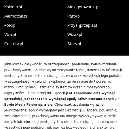
Kobieta.pl
Mojegotowanie.pl
Mamotoja.pl
Party.pl
Polki.pl
Przyslijprzepis.pl
Viva.pl
Wizaz.pl
Cocolita.pl
Story.pl
Jakiekolwiek aktywności, w szczególności: pobieranie, zwielokrotnianie,
przechowywanie, lub inne wykorzystywanie treści, danych lub informacji
dostępnych w ramach niniejszego serwisu oraz wszystkich jego podstron,
w szczególności w celu ich eksploracji, zmierzającej do tworzenia,
rozwoju, modyfikacji i szkolenia systemów uczenia maszynowego,
algorytmów lub sztucznej inteligencji
jest zabronione oraz wymaga
uprzedniej, jednoznacznie wyrażonej zgody administratora serwisu –
Burda Media Polska sp. z o.o.
Obowiązek uzyskania wyraźnej i
jednoznacznej zgody wymagany jest bez względu sposób pobierania,
zwielokrotniania, przechowywania lub innego wykorzystywania treści,
danych lub informacji dostępnych w ramach niniejszego serwisu oraz
wszystkich jego podstron, jak również bez względu na charakter tych