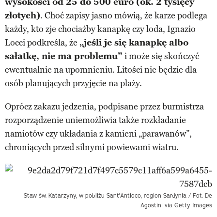
wysokości od 25 do 500 euro (ok. 2 tysięcy
złotych)
. Choć zapisy jasno mówią, że karze podlega
każdy, kto zje chociażby kanapkę czy loda, Ignazio
Locci podkreśla, że
„jeśli je się kanapkę albo
sałatkę, nie ma problemu”
i może się skończyć
ewentualnie na upomnieniu. Litości nie będzie dla
osób planujących przyjęcie na plaży.
Oprócz zakazu jedzenia, podpisane przez burmistrza
rozporządzenie uniemożliwia także rozkładanie
namiotów czy układania z kamieni „parawanów”,
chroniących przed silnymi powiewami wiatru.
Staw św. Katarzyny, w pobliżu Sant'Antioco, region Sardynia / Fot. De
Agostini via Getty Images