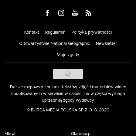
Visit us on Facebook
Visit us on Instagram
Visit us on Youtube
Visit us on Rss
Kontakt
Regulamin
Polityka prywatności
O towarzystwie National Geographic
Newsletter
Moje zgody
Dalsze rozpowszechnianie tekstów, zdjęć i materiałów wideo
opublikowanych w serwisie w całości lub w części wymaga
uprzedniej zgody wydawcy.
©
BURDA MEDIA POLSKA SP. Z O. O. 2026
Elle.pl
Glamour.pl