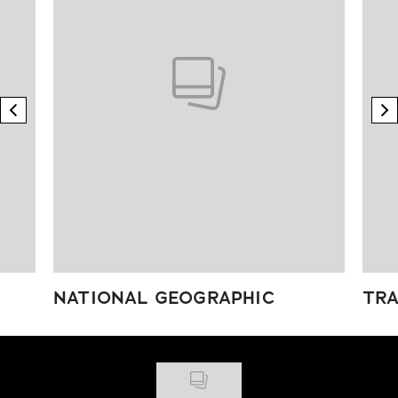
previous element
n
NATIONAL GEOGRAPHIC
TRA