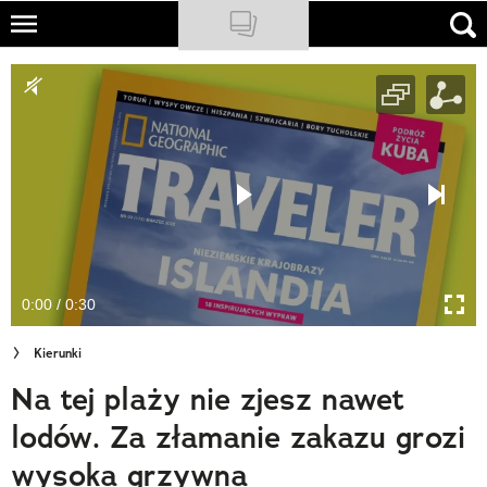
Skip
to
NATIONAL GEOGRAPHIC
main
content
TRAVELER
PODCASTY
Sklep
Newsletter
0:00 / 0:30
Cuda Polski
Kierunki
Wielki Konkurs Fotograficzny
Na tej plaży nie zjesz nawet
Trendbook Podróżniczy
lodów. Za złamanie zakazu grozi
Polecane
wysoka grzywna