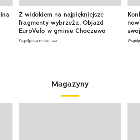
ina
Z widokiem na najpiękniejsze
Kon
fragmenty wybrzeża. Objazd
now
EuroVelo w gminie Choczewo
swoj
Współpraca reklamowa
Współp
Magazyny
Pokazywanie elementu 1 z 4