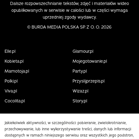
Dalsze rozpowszechnianie tekstów, zdjęć i materiałów wideo
opublikowanych w serwisie w całości lub w części wymaga
uprzedniej zgody wydawcy.
©
BURDA MEDIA POLSKA SP. Z O. O. 2026
Elle.pl
Glamour.pl
Kobieta.pl
Mojegotowanie.pl
Mamotoja.pl
Party.pl
Polki.pl
Przyslijprzepis.pl
Viva.pl
Wizaz.pl
Cocolita.pl
Story.pl
Jakiekolwiek aktywności, w szczególności: pobieranie, zwielokrotnianie,
przechowywanie, lub inne wykorzystywanie treści, danych lub informacji
dostępnych w ramach niniejszego serwisu oraz wszystkich jego podstron,