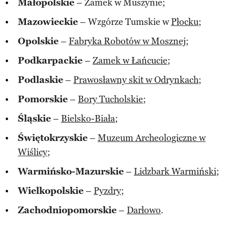
Małopolskie
– Zamek w Muszynie;
Mazowieckie
– Wzgórze Tumskie w
Płocku
;
Opolskie
–
Fabryka Robotów w Mosznej
;
Podkarpackie
–
Zamek w Łańcucie
;
Podlaskie
–
Prawosławny skit w Odrynkach
;
Pomorskie
–
Bory Tucholskie
;
Śląskie
–
Bielsko-Biała
;
Świętokrzyskie
–
Muzeum Archeologiczne w
Wiślicy
;
Warmińsko-Mazurskie
–
Lidzbark Warmiński
;
Wielkopolskie
–
Pyzdry
;
Zachodniopomorskie
–
Darłowo
.