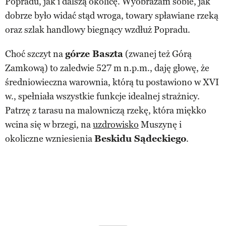
Popradu, jak i dalszą okolicę. Wyobrażam sobie, jak
dobrze było widać stąd wroga, towary spławiane rzeką
oraz szlak handlowy biegnący wzdłuż Popradu.
Choć szczyt na
górze Baszta
(zwanej też Górą
Zamkową) to zaledwie 527 m n.p.m., daję głowę, że
średniowieczna warownia, którą tu postawiono w XVI
w., spełniała wszystkie funkcje idealnej strażnicy.
Patrzę z tarasu na malowniczą rzekę, która miękko
wcina się w brzegi, na
uzdrowisko
Muszynę i
okoliczne wzniesienia
Beskidu Sądeckiego
.