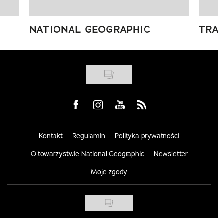
NATIONAL GEOGRAPHIC
TRA
Visit us on Facebook
Visit us on Instagram
Visit us on Youtube
Visit us on Rss
Kontakt
Regulamin
Polityka prywatności
O towarzystwie National Geographic
Newsletter
Moje zgody