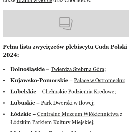
także
Brama w Gorce
oraz Chochołów.
Pełna lista zwycięzców plebiscytu Cuda Polski
2024:
Dolnośląskie
–
Twierdza Srebrna Góra
;
Kujawsko-Pomorskie
–
Pałace w Ostromecku
;
Lubelskie
–
Chełmskie Podziemia Kredowe
;
Lubuskie
–
Park Dworski w Iłowej
;
Łódzkie
–
Centralne Muzeum Włókiennictwa
z
Łódzkim Parkiem Kultury Miejskiej;