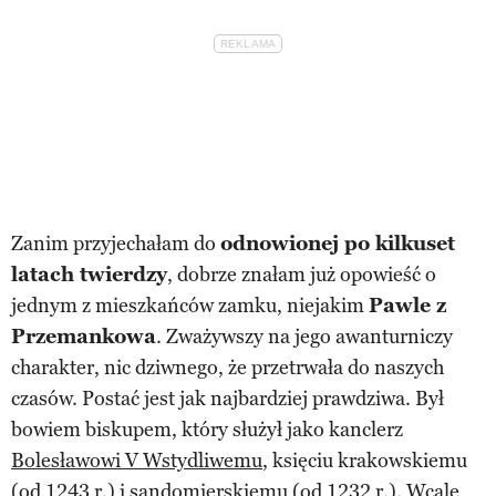
Zanim przyjechałam do
odnowionej po kilkuset
latach twierdzy
, dobrze znałam już opowieść o
jednym z mieszkańców zamku, niejakim
Pawle z
Przemankowa
. Zważywszy na jego awanturniczy
charakter, nic dziwnego, że przetrwała do naszych
czasów. Postać jest jak najbardziej prawdziwa. Był
bowiem biskupem, który służył jako kanclerz
Bolesławowi V Wstydliwemu
, księciu krakowskiemu
(od 1243 r.) i sandomierskiemu (od 1232 r.). Wcale