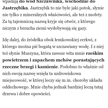
wpadają
do wód Szczawnika, wschodnie do
Jastrzębika
. Jastrzębik to nie byle jaki potok, słynie
nie tylko z mineralnych właściwości, ale też z mofety.
Za tą tajemniczą nazwą kryje się otwór, z którego
niczym z brzucha ziemi wydobywają się gazy.
Idę dalej, do źródełka obok łemkowskiej cerkwi, z
którego można pić bogatą w szczawiany wodę. I z niej
też słynie Muszyna, która zawsze wita mnie
rześkim
powietrzem i zapachem mchów porastających
rzeczne brzegi i kamienie
. Podobno to właśnie od
nich swoją nazwę wzięła ta uzdrowiskowa
miejscowość, w której leczy się m.in. choroby układu
oddechowego. Mnie chyba jednak bardziej leczą tutaj
drzewa i dobre opowieści.