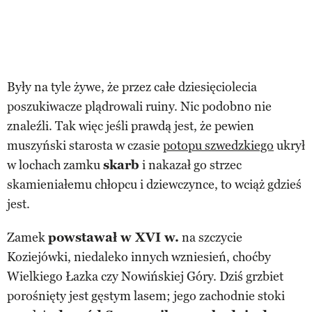
Były na tyle żywe, że przez całe dziesięciolecia
poszukiwacze plądrowali ruiny. Nic podobno nie
znaleźli. Tak więc jeśli prawdą jest, że pewien
muszyński starosta w czasie
potopu szwedzkiego
ukrył
w lochach zamku
skarb
i nakazał go strzec
skamieniałemu chłopcu i dziewczynce, to wciąż gdzieś
jest.
Zamek
powstawał w XVI w.
na szczycie
Koziejówki, niedaleko innych wzniesień, choćby
Wielkiego Łazka czy Nowińskiej Góry. Dziś grzbiet
porośnięty jest gęstym lasem; jego zachodnie stoki