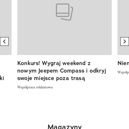
previous element
n
Konkurs! Wygraj weekend z
Niem
nowym Jeepem Compass i odkryj
Współp
ki
swoje miejsce poza trasą
Współpraca reklamowa
Magazyny