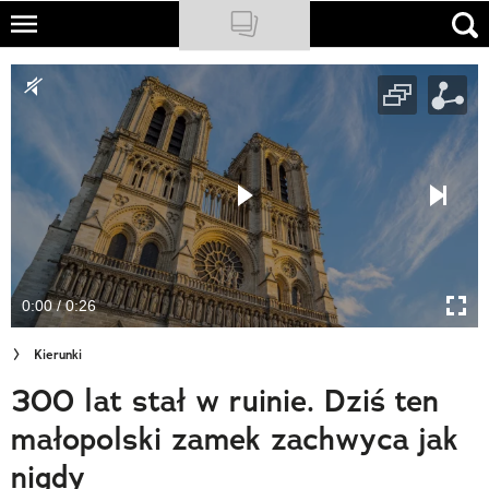
Skip
to
NATIONAL GEOGRAPHIC
main
content
TRAVELER
PODCASTY
Sklep
Newsletter
0:00 / 0:26
Cuda Polski
Kierunki
Wielki Konkurs Fotograficzny
300 lat stał w ruinie. Dziś ten
Trendbook Podróżniczy
małopolski zamek zachwyca jak
Polecane
nigdy