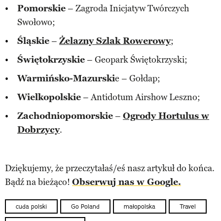
Pomorskie
– Zagroda Inicjatyw Twórczych
Swołowo;
Śląskie
–
Żelazny Szlak Rowerowy
;
Świętokrzyskie
– Geopark Świętokrzyski;
Warmińsko-Mazurski
e – Gołdap;
Wielkopolskie
– Antidotum Airshow Leszno;
Zachodniopomorskie
–
Ogrody Hortulus w
Dobrzycy
.
Dziękujemy, że przeczytałaś/eś nasz artykuł do końca.
Bądź na bieżąco!
Obserwuj nas w Google.
cuda polski
Go Poland
małopolska
Travel