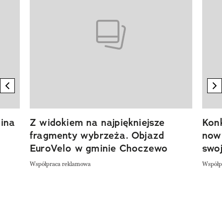
previous element
n
ina
Z widokiem na najpiękniejsze
Kon
fragmenty wybrzeża. Objazd
now
EuroVelo w gminie Choczewo
swoj
Współpraca reklamowa
Współp