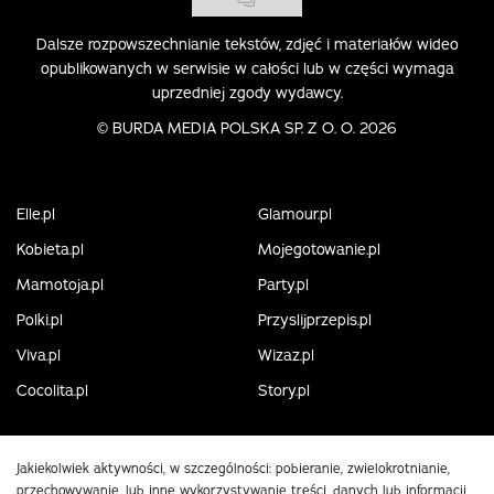
Dalsze rozpowszechnianie tekstów, zdjęć i materiałów wideo
opublikowanych w serwisie w całości lub w części wymaga
uprzedniej zgody wydawcy.
©
BURDA MEDIA POLSKA SP. Z O. O. 2026
Elle.pl
Glamour.pl
Kobieta.pl
Mojegotowanie.pl
Mamotoja.pl
Party.pl
Polki.pl
Przyslijprzepis.pl
Viva.pl
Wizaz.pl
Cocolita.pl
Story.pl
Jakiekolwiek aktywności, w szczególności: pobieranie, zwielokrotnianie,
przechowywanie, lub inne wykorzystywanie treści, danych lub informacji