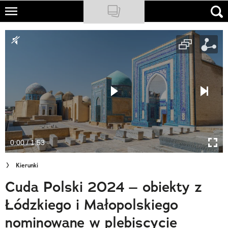
Skip
to
NATIONAL GEOGRAPHIC
main
content
TRAVELER
PODCASTY
Sklep
Newsletter
0:00 / 1:53
Cuda Polski
Kierunki
Wielki Konkurs Fotograficzny
Cuda Polski 2024 – obiekty z
Trendbook Podróżniczy
Łódzkiego i Małopolskiego
Polecane
nominowane w plebiscycie