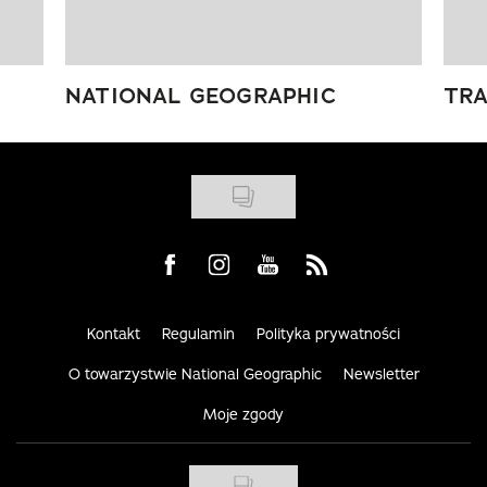
NATIONAL GEOGRAPHIC
TRA
Visit us on Facebook
Visit us on Instagram
Visit us on Youtube
Visit us on Rss
Kontakt
Regulamin
Polityka prywatności
O towarzystwie National Geographic
Newsletter
Moje zgody