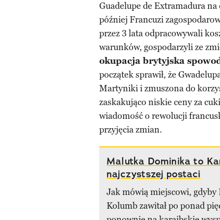
Guadelupe de Extramadura na c
później Francuzi zagospodarowa
przez 3 lata odpracowywali kos
warunków, gospodarzyli ze zm
okupacja brytyjska spowod
początek sprawił, że Gwadelupa 
Martyniki i zmuszona do korzyst
zaskakująco niskie ceny za cuk
wiadomość o rewolucji francus
przyjęcia zmian.
Malutka Dominika to Ka
najczystszej postaci
Jak mówią miejscowi, gdyby 
Kolumb zawitał po ponad pięc
ponownie na karaibskie wysp