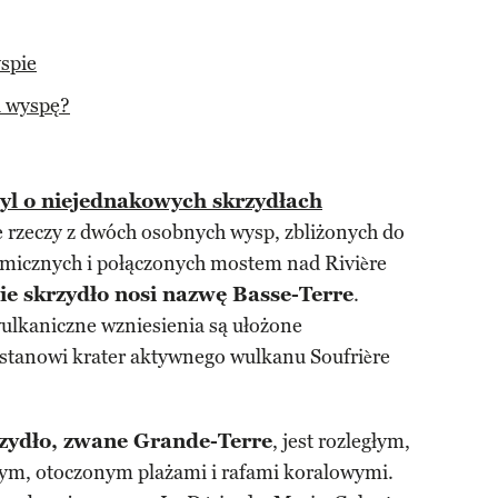
spie
a wyspę?
tyl o niejednakowych skrzydłach
e rzeczy z dwóch osobnych wysp, zbliżonych do
smicznych i połączonych mostem nad Rivière
e skrzydło nosi nazwę Basse-Terre
.
wulkaniczne wzniesienia są ułożone
 stanowi krater aktywnego wulkanu Soufrière
zydło, zwane Grande-Terre
, jest rozległym,
m, otoczonym plażami i rafami koralowymi.