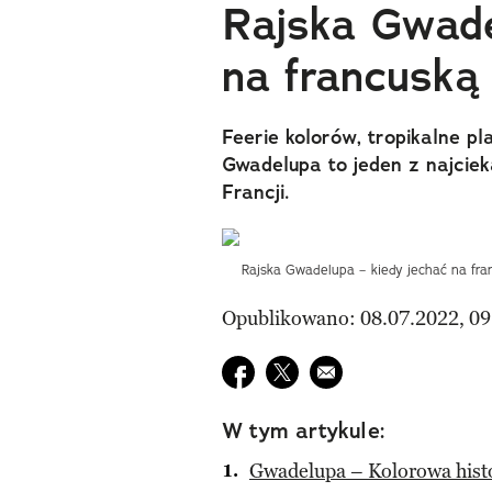
Rajska Gwade
na francuską
Feerie kolorów, tropikalne p
Gwadelupa to jeden z najci
Francji.
Rajska Gwadelupa – kiedy jechać na fra
Opublikowano: 08.07.2022, 09
Udostępnij na facebook
Udostępnij na twitter
E-mail do przyjaciela
W tym artykule:
Gwadelupa – Kolorowa hist