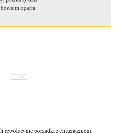
 bowiem oparła
ęli rewolucyjne porządki z entuzjazmem.