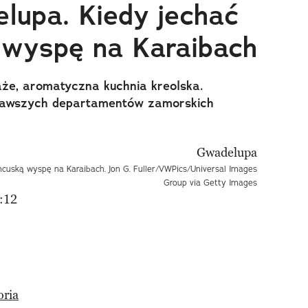
lupa. Kiedy jechać
 wyspę na Karaibach
laże, aromatyczna kuchnia kreolska.
ekawszych departamentów zamorskich
ncuską wyspę na Karaibach. Jon G. Fuller/VWPics/Universal Images
Group via Getty Images
:12
oria