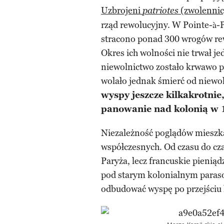
Uzbrojeni
(zwolennicy
patriotes
rząd rewolucyjny. W Pointe-à-P
stracono ponad 300 wrogów re
Okres ich wolności nie trwał je
niewolnictwo zostało krwawo 
wolało jednak śmierć od niewol
wyspy jeszcze kilkakrotnie
panowanie nad kolonią w 
Niezależność poglądów mieszk
współczesnych. Od czasu do cza
Paryża, lecz francuskie pieni
pod starym kolonialnym paras
odbudować wyspę po przejściu