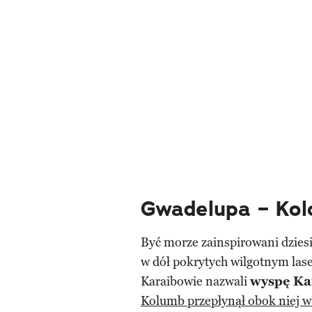
Gwadelupa – Kol
Być morze zainspirowani dzie
w dół pokrytych wilgotnym la
Karaibowie nazwali
wyspę Ka
Kolumb przepłynął obok niej w