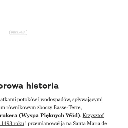
orowa historia
siątkami potoków i wodospadów, spływającymi
sem równikowym zboczy Basse-Terre,
rukera (Wyspa Pięknych Wód)
.
Krzysztof
 1493 roku
i przemianował ją na Santa María de