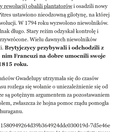
 rewolucji) obalili plantatorów
i osadzili nowy
itres ustawiono nieodzowną gilotynę, na której
wolucji. W 1794 roku wyzwolono niewolników.
dnak długo. Stary reżim odzyskał kontrolę i
przywrócone. Wielu dawnych niewolników
i.
Brytyjczycy przybywali i odchodzili z
, nim Francuzi na dobre umocnili swoje
1815 roku.
ańców Gwadelupy utrzymała się do czasów
su rozlega się wołanie o uniezależnienie się od
ądze są potężnym argumentem za pozostawaniem
olem, zwłaszcza że hojna pomoc rządu pomogła
 huraganu.