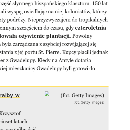
zęść słynnego hiszpańskiego klasztoru. 150 lat
li wyspę, osiedlając na niej kolonistów, którzy
zty podróży. Nieprzyzwyczajeni do tropikalnych
iennym szczęściem do czasu, gdy
czteroletnia
owała ożywienie plantacji
. Powolny
była zarządzana z szybciej rozwijającej się
ania z jej portu St. Pierre. Kupcy płacili jednak
ier z Gwadelupy. Kiedy na Antyle dotarła
kiej mieszkańcy Gwadelupy byli gotowi do
raiby w
(fot. Getty Images)
Krzysztof
iuset latach
y, poznałby dziś