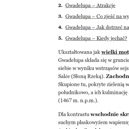
Gwadelupa – Atrakcje
Gwadelupa – Co zjeść na wy
Gwadelupa – Jak dotrzeć n
Gwadelupa – Kiedy jechać?
Ukształtowana jak
wielki mo
Gwadelupa składa się w grunci
siebie w wyniku wstrząsów sej
Salée (Słoną Rzeką).
Zachodni
Skupione tu, pokryte zielenią 
południkowo, a ich kulminację
(1467 m. n.p.m.).
Dla kontrastu
wschodnie skr
suchym płaskowyżem wapienny