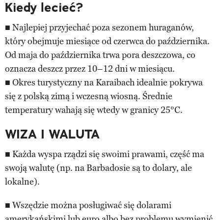
Kiedy lecieć?
■ Najlepiej przyjechać poza sezonem huraganów,
który obejmuje miesiące od czerwca do października.
Od maja do października trwa pora deszczowa, co
oznacza deszcz przez 10–12 dni w miesiącu.
■ Okres turystyczny na Karaibach idealnie pokrywa
się z polską zimą i wczesną wiosną. Średnie
temperatury wahają się wtedy w granicy 25°C.
WIZA I WALUTA
■ Każda wyspa rządzi się swoimi prawami, część ma
swoją walutę (np. na Barbadosie są to dolary, ale
lokalne).
■ Wszędzie można posługiwać się dolarami
amerykańskimi lub euro albo bez problemu wymienić