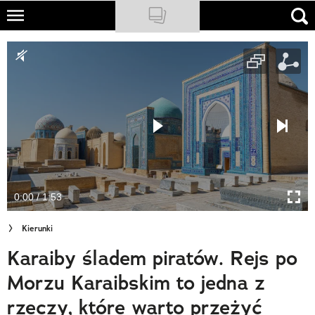
Skip
to
NATIONAL GEOGRAPHIC
main
content
TRAVELER
PODCASTY
Sklep
Newsletter
0:00 / 1:53
Cuda Polski
Kierunki
Wielki Konkurs Fotograficzny
Karaiby śladem piratów. Rejs po
Trendbook Podróżniczy
Morzu Karaibskim to jedna z
Polecane
rzeczy, które warto przeżyć