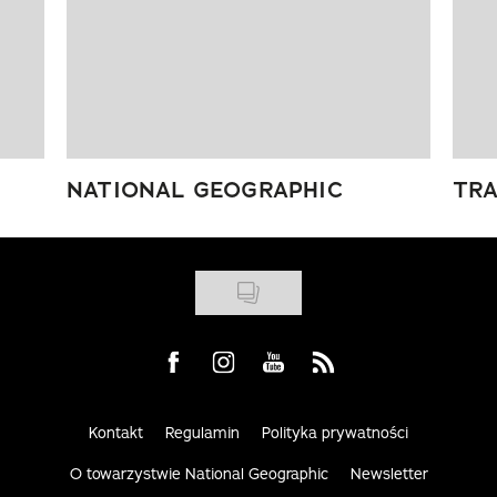
NATIONAL GEOGRAPHIC
TRA
Visit us on Facebook
Visit us on Instagram
Visit us on Youtube
Visit us on Rss
Kontakt
Regulamin
Polityka prywatności
O towarzystwie National Geographic
Newsletter