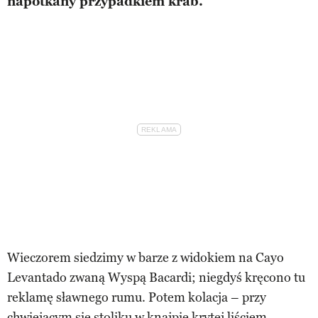
napotkany przypadkiem krab.
Wieczorem siedzimy w barze z widokiem na Cayo
Levantado zwaną Wyspą Bacardi; niegdyś kręcono tu
reklamę sławnego rumu. Potem kolacja – przy
chwiejącym się stoliku w knajpie krytej liściem