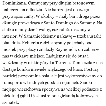
Dominikana. Cumujemy przy długim betonowym
nabrzeżu na odludziu. Nie bardzo jest do czego
przywiązać cumy. W okolicy – mały bar i droga przez
dżunglę prowadząca z Santo Domingo do Samany. Na
statku mamy dzień wolny, cóż robić, ruszamy w
interior. W Samanie idziemy na kawę – trzeba ustalić
plan dnia. Kelnerka radzi, abyśmy pojechały pod
mostek przy plaży i znalazły Raymonda; on zabierze
nas w ciekawe miejsce. Ładujemy się do busa i
wjeżdżamy w niskie góry La Terrena. Tam każda z nas
dostaje konika niewiele większego od kuca. Posturą
bardziej przypomina osła, ale jest wykorzystywany do
transportu w trudnych górskich rejonach. Siodło
mojego wierzchowca spoczywa na wielkiej poduszce z
błękitnej gąbki i jest ustrojone girlandą kolorowych
szmatek.