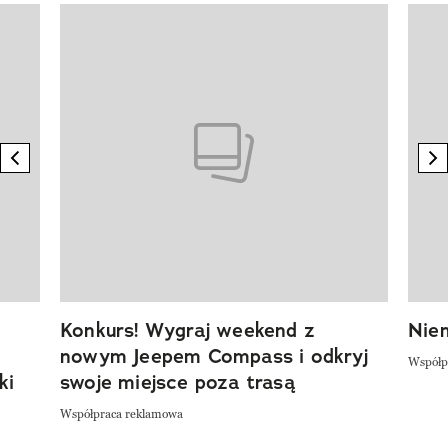
Pokazywanie elementu 1 z 20
previous element
n
Konkurs! Wygraj weekend z
Niem
nowym Jeepem Compass i odkryj
Współp
ki
swoje miejsce poza trasą
Współpraca reklamowa