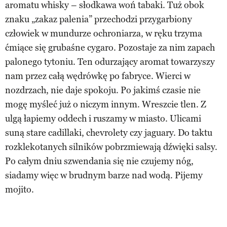
aromatu whisky – słodkawa woń tabaki. Tuż obok
znaku „zakaz palenia” przechodzi przygarbiony
człowiek w mundurze ochroniarza, w ręku trzyma
ćmiące się grubaśne cygaro. Pozostaje za nim zapach
palonego tytoniu. Ten odurzający aromat towarzyszy
nam przez całą wędrówkę po fabryce. Wierci w
nozdrzach, nie daje spokoju. Po jakimś czasie nie
mogę myśleć już o niczym innym. Wreszcie tlen. Z
ulgą łapiemy oddech i ruszamy w miasto. Ulicami
suną stare cadillaki, chevrolety czy jaguary. Do taktu
rozklekotanych silników pobrzmiewają dźwięki salsy.
Po całym dniu szwendania się nie czujemy nóg,
siadamy więc w brudnym barze nad wodą. Pijemy
mojito.