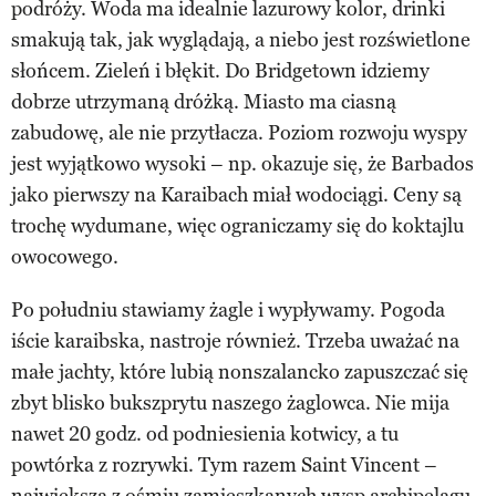
podróży. Woda ma idealnie lazurowy kolor, drinki
smakują tak, jak wyglądają, a niebo jest rozświetlone
słońcem. Zieleń i błękit. Do Bridgetown idziemy
dobrze utrzymaną dróżką. Miasto ma ciasną
zabudowę, ale nie przytłacza. Poziom rozwoju wyspy
jest wyjątkowo wysoki – np. okazuje się, że Barbados
jako pierwszy na Karaibach miał wodociągi. Ceny są
trochę wydumane, więc ograniczamy się do koktajlu
owocowego.
Po południu stawiamy żagle i wypływamy. Pogoda
iście karaibska, nastroje również. Trzeba uważać na
małe jachty, które lubią nonszalancko zapuszczać się
zbyt blisko bukszprytu naszego żaglowca. Nie mija
nawet 20 godz. od podniesienia kotwicy, a tu
powtórka z rozrywki. Tym razem Saint Vincent –
największa z ośmiu zamieszkanych wysp archipelagu