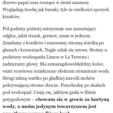
drzewo papai oraz rosnące w ziemi ananasy.
Wyglądają trochę jak buraki, tyle że wielkości sporych
krzaków.
Pół godziny później zatrzymuje nas narastający
odgłos, jakiś trzask, grzmot, szum w jednym.
Zsiadamy z koników i zasuwamy stromą ścieżką po
głazach i korzeniach. Nagle szlak się urywa. Stoimy u
podstawy wodospadu Limon w La Terrena i
zadzieramy głowy. Ma szmaragdowobłękitny kolor,
wiatr rozwiewa roziskrzone słońcem strumienie wody.
Strugi mkną wartko po gładkiej narośli mchów
pokrywającej strome zbocze. Przechodzę po skałach
pod wodospad. Czuję się, jakbym grała w filmie
przygodowym –
chowam się w grocie za kurtyną
wody, a moim jedynym towarzyszem jest