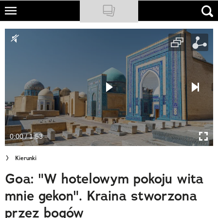
Skip
to
NATIONAL GEOGRAPHIC
main
content
TRAVELER
PODCASTY
Sklep
Newsletter
0:00 / 1:53
Cuda Polski
Kierunki
Wielki Konkurs Fotograficzny
Goa: "W hotelowym pokoju wita
Trendbook Podróżniczy
mnie gekon". Kraina stworzona
Polecane
przez bogów