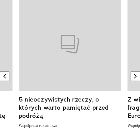
Pokazywanie elementu 1 z 20
previous element
n
5 nieoczywistych rzeczy, o
Z wi
których warto pamiętać przed
fra
tę
podróżą
Eur
Współpraca reklamowa
Współp