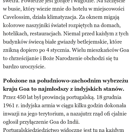
swetra. Powietrze jest gorące i wilgotne. Na szczęście
w busie, który wiezie mnie do hotelu w miejscowości
Cavelossim, działa klimatyzacja. Za oknem migają
kolorowe naszyjniki świateł rozpiętych na domach,
hotelikach, restauracjach. Niemal przed każdym z tych
budynków świecą białe gwiazdy betlejemskie, które
znikną dopiero po 4 stycznia. Wielu mieszkańców Goa
to chrześcijanie i Boże Narodzenie obchodzi się tu
bardzo uroczyście.
Położone na południowo-zachodnim wybrzeżu
kraju Goa to najmłodszy z indyjskich stanów.
Przez 450 lat był prowincją portugalską. 18 grudnia
1961 r. indyjska armia w ciągu kilku godzin dokonała
inwazji na jego terytorium, a nazajutrz rząd ofi cjalnie
ogłosił przyłączenie Goa do Indii.
Portugalskiedziedzictwo widoczne jest tu na każdym