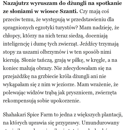
Nazajutrz wyruszam do dżungli na spotkanie
ze słoniami w wiosce Szanti.
Czy mają coś
przeciw temu, że występują w przedstawieniu dla
spragnionych egzotyki turystów? Mam nadzieję, że
chłopcy, którzy na nich teraz siedzą, doceniają
inteligencję i dumę tych zwierząt. Jeźdźcy trzymają
stopy za uszami olbrzymów i w ten sposób nimi
kierują. Słonie tańczą, grają w piłkę, w kręgle, a na
koniec malują obrazy. Nie zdecydowałam się na
przejażdżkę na grzbiecie króla dżungli ani nie
wykąpałam się z nim w jeziorze. Mam wrażenie, że
polewając widzów trąbą jak prysznicem, zwierzęta
rekompensują sobie upokorzenie.
Shahakari Spice Farm to jedna z większych plantacji,
na których uprawia się przyprawy. Umundurowany