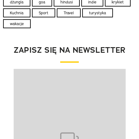
dżungla
goa
hindusi
indie
krykiet
Kuchnia
Sport
Travel
turystyka
wakacje
ZAPISZ SIĘ NA NEWSLETTER
Pokazywanie elementu 1 z 1