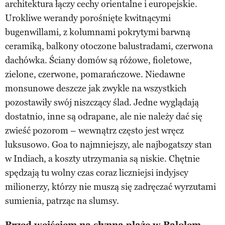
architektura łączy cechy orientalne i europejskie.
Urokliwe werandy porośnięte kwitnącymi
bugenwillami, z kolumnami pokrytymi barwną
ceramiką, balkony otoczone balustradami, czerwona
dachówka. Ściany domów są różowe, fioletowe,
zielone, czerwone, pomarańczowe. Niedawne
monsunowe deszcze jak zwykle na wszystkich
pozostawiły swój niszczący ślad. Jedne wyglądają
dostatnio, inne są odrapane, ale nie należy dać się
zwieść pozorom – wewnątrz często jest wręcz
luksusowo. Goa to najmniejszy, ale najbogatszy stan
w Indiach, a koszty utrzymania są niskie. Chętnie
spędzają tu wolny czas coraz liczniejsi indyjscy
milionerzy, którzy nie muszą się zadręczać wyrzutami
sumienia, patrząc na slumsy.
Przed wejściem na słynną plażę w Palolem