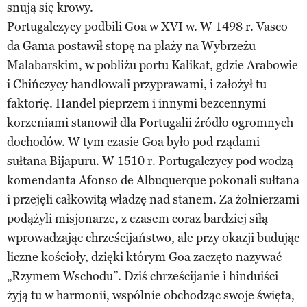
snują się krowy.
Portugalczycy podbili Goa w XVI w. W 1498 r. Vasco
da Gama postawił stopę na plaży na Wybrzeżu
Malabarskim, w pobliżu portu Kalikat, gdzie Arabowie
i Chińczycy handlowali przyprawami, i założył tu
faktorię. Handel pieprzem i innymi bezcennymi
korzeniami stanowił dla Portugalii źródło ogromnych
dochodów. W tym czasie Goa było pod rządami
sułtana Bijapuru. W 1510 r. Portugalczycy pod wodzą
komendanta Afonso de Albuquerque pokonali sułtana
i przejęli całkowitą władzę nad stanem. Za żołnierzami
podążyli misjonarze, z czasem coraz bardziej siłą
wprowadzając chrześcijaństwo, ale przy okazji budując
liczne kościoły, dzięki którym Goa zaczęto nazywać
„Rzymem Wschodu”. Dziś chrześcijanie i hinduiści
żyją tu w harmonii, wspólnie obchodząc swoje święta,