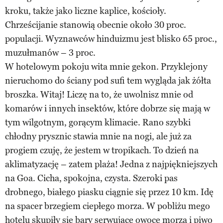
kroku, także jako liczne kaplice, kościoły.
Chrześcijanie stanowią obecnie około 30 proc.
populacji. Wyznawców hinduizmu jest blisko 65 proc.,
muzułmanów – 3 proc.
W hotelowym pokoju wita mnie gekon. Przyklejony
nieruchomo do ściany pod sufi tem wygląda jak żółta
broszka. Witaj! Liczę na to, że uwolnisz mnie od
komarów i innych insektów, które dobrze się mają w
tym wilgotnym, gorącym klimacie. Rano szybki
chłodny prysznic stawia mnie na nogi, ale już za
progiem czuję, że jestem w tropikach. To dzień na
aklimatyzację – zatem plaża! Jedna z najpiękniejszych
na Goa. Cicha, spokojna, czysta. Szeroki pas
drobnego, białego piasku ciągnie się przez 10 km. Idę
na spacer brzegiem ciepłego morza. W pobliżu mego
hotelu skupiły się bary serwujące owoce morza i piwo