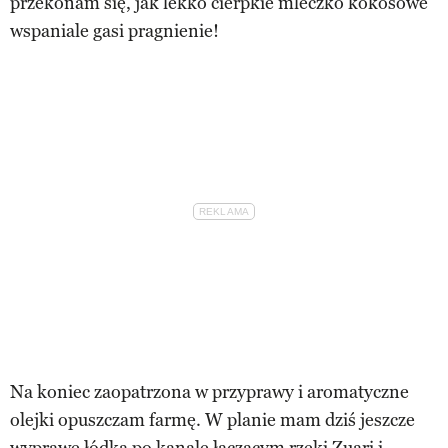
przekonam się, jak lekko cierpkie mleczko kokosowe
wspaniale gasi pragnienie!
Na koniec zaopatrzona w przyprawy i aromatyczne
olejki opuszczam farmę. W planie mam dziś jeszcze
wyprawę łódką po kanale łączącym rzeki Zuari i