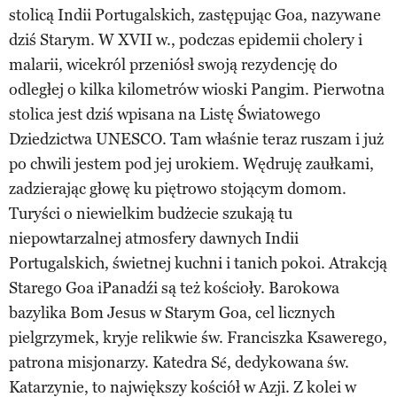
stolicą Indii Portugalskich, zastępując Goa, nazywane
dziś Starym. W XVII w., podczas epidemii cholery i
malarii, wicekról przeniósł swoją rezydencję do
odległej o kilka kilometrów wioski Pangim. Pierwotna
stolica jest dziś wpisana na Listę Światowego
Dziedzictwa UNESCO. Tam właśnie teraz ruszam i już
po chwili jestem pod jej urokiem. Wędruję zaułkami,
zadzierając głowę ku piętrowo stojącym domom.
Turyści o niewielkim budżecie szukają tu
niepowtarzalnej atmosfery dawnych Indii
Portugalskich, świetnej kuchni i tanich pokoi. Atrakcją
Starego Goa iPanadźi są też kościoły. Barokowa
bazylika Bom Jesus w Starym Goa, cel licznych
pielgrzymek, kryje relikwie św. Franciszka Ksawerego,
patrona misjonarzy. Katedra Sé, dedykowana św.
Katarzynie, to największy kościół w Azji. Z kolei w