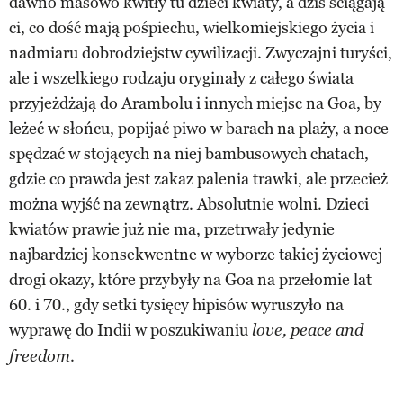
dawno masowo kwitły tu dzieci kwiaty, a dziś ściągają
ci, co dość mają pośpiechu, wielkomiejskiego życia i
nadmiaru dobrodziejstw cywilizacji. Zwyczajni turyści,
ale i wszelkiego rodzaju oryginały z całego świata
przyjeżdżają do Arambolu i innych miejsc na Goa, by
leżeć w słońcu, popijać piwo w barach na plaży, a noce
spędzać w stojących na niej bambusowych chatach,
gdzie co prawda jest zakaz palenia trawki, ale przecież
można wyjść na zewnątrz. Absolutnie wolni. Dzieci
kwiatów prawie już nie ma, przetrwały jedynie
najbardziej konsekwentne w wyborze takiej życiowej
drogi okazy, które przybyły na Goa na przełomie lat
60. i 70., gdy setki tysięcy hipisów wyruszyło na
wyprawę do Indii w poszukiwaniu
love, peace and
.
freedom