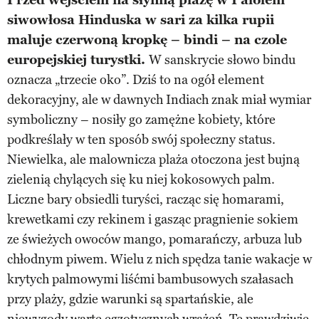
siwowłosa Hinduska w sari za kilka rupii
maluje czerwoną kropkę – bindi – na czole
europejskiej turystki.
W sanskrycie słowo bindu
oznacza „trzecie oko”. Dziś to na ogół element
dekoracyjny, ale w dawnych Indiach znak miał wymiar
symboliczny – nosiły go zamężne kobiety, które
podkreślały w ten sposób swój społeczny status.
Niewielka, ale malownicza plaża otoczona jest bujną
zielenią chylących się ku niej kokosowych palm.
Liczne bary obsiedli turyści, racząc się homarami,
krewetkami czy rekinem i gasząc pragnienie sokiem
ze świeżych owoców mango, pomarańczy, arbuza lub
chłodnym piwem. Wielu z nich spędza tanie wakacje w
krytych palmowymi liśćmi bambusowych szałasach
przy plaży, gdzie warunki są spartańskie, ale
niewygody warte egzotycznych wrażeń. Te prawdziwie