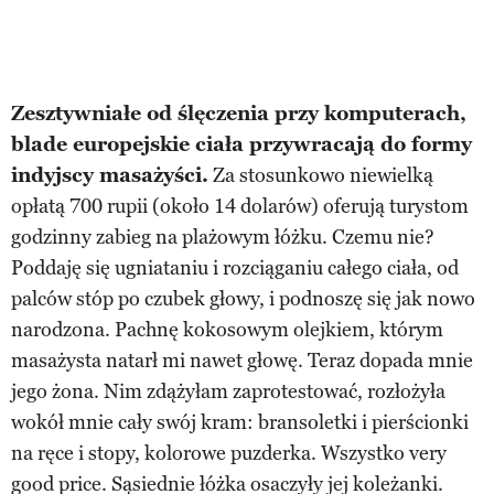
Zesztywniałe od ślęczenia przy komputerach,
blade europejskie ciała przywracają do formy
indyjscy masażyści.
Za stosunkowo niewielką
opłatą 700 rupii (około 14 dolarów) oferują turystom
godzinny zabieg na plażowym łóżku. Czemu nie?
Poddaję się ugniataniu i rozciąganiu całego ciała, od
palców stóp po czubek głowy, i podnoszę się jak nowo
narodzona. Pachnę kokosowym olejkiem, którym
masażysta natarł mi nawet głowę. Teraz dopada mnie
jego żona. Nim zdążyłam zaprotestować, rozłożyła
wokół mnie cały swój kram: bransoletki i pierścionki
na ręce i stopy, kolorowe puzderka. Wszystko very
good price. Sąsiednie łóżka osaczyły jej koleżanki.