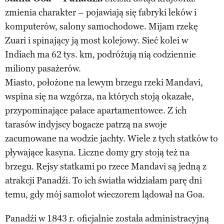
zmienia charakter – pojawiają się fabryki leków i
komputerów, salony samochodowe. Mijam rzekę
Zuari i spinający ją most kolejowy. Sieć kolei w
Indiach ma 62 tys. km, podróżują nią codziennie
miliony pasażerów.
Miasto, położone na lewym brzegu rzeki Mandavi,
wspina się na wzgórza, na których stoją okazałe,
przypominające pałace apartamentowce. Z ich
tarasów indyjscy bogacze patrzą na swoje
zacumowane na wodzie jachty. Wiele z tych statków to
pływające kasyna. Liczne domy gry stoją też na
brzegu. Rejsy statkami po rzece Mandavi są jedną z
atrakcji Panadźi. To ich światła widziałam parę dni
temu, gdy mój samolot wieczorem lądował na Goa.
Panadźi w 1843 r. oficjalnie została administracyjną