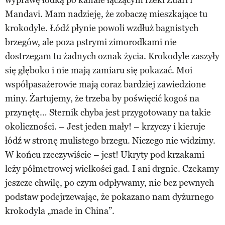
Mandavi. Mam nadzieję, że zobaczę mieszkające tu
krokodyle. Łódź płynie powoli wzdłuż bagnistych
brzegów, ale poza pstrymi zimorodkami nie
dostrzegam tu żadnych oznak życia. Krokodyle zaszyły
się głęboko i nie mają zamiaru się pokazać. Moi
współpasażerowie mają coraz bardziej zawiedzione
miny. Żartujemy, że trzeba by poświęcić kogoś na
przynętę… Sternik chyba jest przygotowany na takie
okoliczności. – Jest jeden mały! – krzyczy i kieruje
łódź w stronę mulistego brzegu. Niczego nie widzimy.
W końcu rzeczywiście – jest! Ukryty pod krzakami
leży półmetrowej wielkości gad. I ani drgnie. Czekamy
jeszcze chwilę, po czym odpływamy, nie bez pewnych
podstaw podejrzewając, że pokazano nam dyżurnego
krokodyla „made in China”.