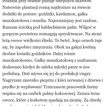
strażnik przy bramie pilnuje tutejszych skarbów.
Naterenie plantacji rosną najdroższe na świecie
dodatki do potraw: goździki, kardamon, gałka
muszkatołowa i wanilia. Najcenniejszy jest szafran.
Ruszam ścieżką pod baldachimem palm. Wilgoć w
gorącym powietrzu wzmagają spryskiwacze. Na ziemi
leżą owoce wielkości śliwki. To betel. Jego orzech żuje
się, by zapobiec zmęczeniu. Obok na gałęzi kwitną
drobne kwiatki goździków. Dalej rośnie
muszkatołowiec. Gałkę muszkatołową z szafranem
dodawano kiedyś do mleka młodej parze w noc
poślubną. Dziś używa się jej do produkcji viagry.
Nagryzam ziarenko pieprzu z kiści zerwanej z drzewa i
prędko je wypluwam! Tymczasem pracownik farmy
wspina się na czubek palmy kokosowej. Zrzuca teraz
owoce, które z łoskotem spadają na ziemię. Za chwilę