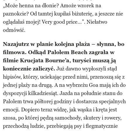
„Może henna na dłonie? Amoże wzorek na
paznokcie? Od tamtej kupiłaś biżuterię, a jeszcze nie
oglądałaś mojej! Very good price…”. Niełatwo
odmówić.
Nazajutrz w planie kolejna plaża – słynna, bo
filmowa. Odkąd Palolem Beach zagrała w
filmie Krucjata Bourne’a, turyści muszą ją
koniecznie zaliczyć.
Już dawno wypłoszyli stąd
hipisów, którzy, uciekając przed nimi, przenoszą się z
jednej plaży na drugą. A na wybrzeżu Goa mają ich do
dyspozycji kilkadziesiąt. Jazda na południe stanu do
Palolem trwa półtorej godziny i dostarcza specjalnych
emocji. Dopiero teraz widzę, jak wąska i kręta jest
szosa, po której pędzą samochody, skutery i rowery,
przechodzą ludzie, przebiegają psy i flegmatycznie