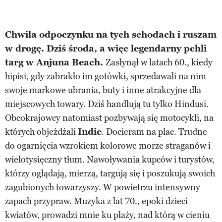
Chwila odpoczynku na tych schodach i ruszam
w drogę. Dziś środa, a więc legendarny pchli
targ w Anjuna Beach.
Zasłynął w latach 60., kiedy
hipisi, gdy zabrakło im gotówki, sprzedawali na nim
swoje markowe ubrania, buty i inne atrakcyjne dla
miejscowych towary. Dziś handlują tu tylko Hindusi.
Obcokrajowcy natomiast pozbywają się motocykli, na
których objeżdżali
Indie
. Docieram na plac. Trudne
do ogarnięcia wzrokiem kolorowe morze straganów i
wielotysięczny tłum. Nawoływania kupców i turystów,
którzy oglądają, mierzą, targują się i poszukują swoich
zagubionych towarzyszy. W powietrzu intensywny
zapach przypraw. Muzyka z lat 70., epoki dzieci
kwiatów, prowadzi mnie ku plaży, nad którą w cieniu