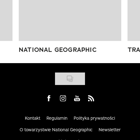
NATIONAL GEOGRAPHIC
TRA
Visit us on Facebook
Visit us on Instagram
Visit us on Youtube
Visit us on Rss
Kontakt
Regulamin
Polityka prywatności
O towarzystwie National Geographic
Newsletter