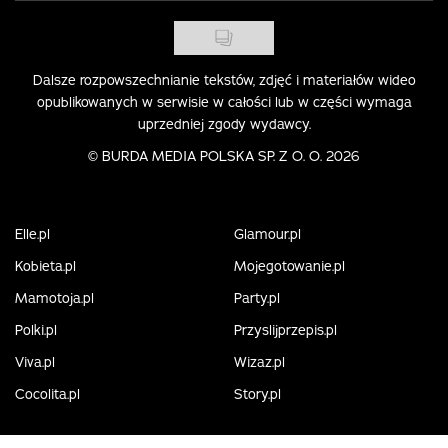
Dalsze rozpowszechnianie tekstów, zdjęć i materiałów wideo
opublikowanych w serwisie w całości lub w części wymaga
uprzedniej zgody wydawcy.
©
BURDA MEDIA POLSKA SP. Z O. O. 2026
Elle.pl
Glamour.pl
Kobieta.pl
Mojegotowanie.pl
Mamotoja.pl
Party.pl
Polki.pl
Przyslijprzepis.pl
Viva.pl
Wizaz.pl
Cocolita.pl
Story.pl