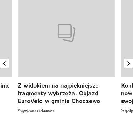
previous element
n
ina
Z widokiem na najpiękniejsze
Kon
fragmenty wybrzeża. Objazd
now
EuroVelo w gminie Choczewo
swoj
Współpraca reklamowa
Współp