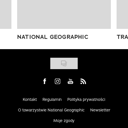
NATIONAL GEOGRAPHIC
TRA
Visit us on Facebook
Visit us on Instagram
Visit us on Youtube
Visit us on Rss
Kontakt
Regulamin
Polityka prywatności
O towarzystwie National Geographic
Newsletter
Moje zgody