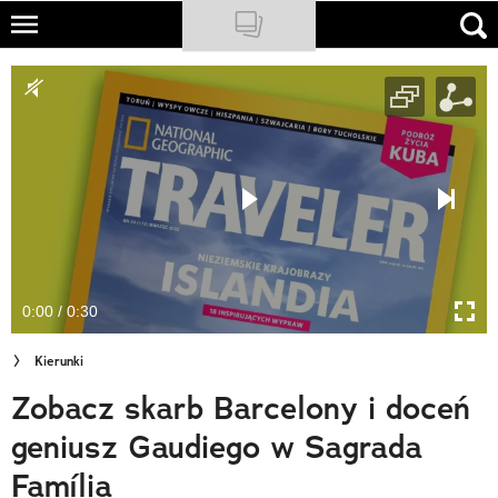
Skip
to
NATIONAL GEOGRAPHIC
main
content
TRAVELER
PODCASTY
Sklep
Newsletter
0:00 / 0:30
Cuda Polski
Kierunki
Wielki Konkurs Fotograficzny
Zobacz skarb Barcelony i doceń
Trendbook Podróżniczy
geniusz Gaudiego w Sagrada
Polecane
Família