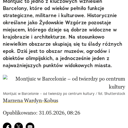
Montjuïc to jedno z kluczowych wzniesień
Barcelony, które od wieków pełniło funkcje
strategiczne, militarne i kulturowe. Historycznie
określane jako Żydowskie Wzgórze pozostaje
miejscem, którego dzieje są dobrze widoczne w
krajobrazie i architekturze. Na stosunkowo
niewielkim obszarze skupiają się tu ślady różnych
epok. Dziś jest to obszar muzeów, ogrodów i
obiektów olimpijskich, a jednocześnie jeden z
najważniejszych punktów widokowych miasta.
Montjuïc w Barcelonie – od twierdzy po centrum kultury / fot. Shutterstock
Marzena Wardyn-Kobus
Opublikowano: 31.05.2026, 08:26
Udostępnij na facebook
Udostępnij na twitter
E-mail do przyjaciela