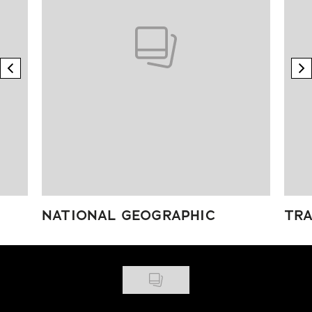
previous element
n
NATIONAL GEOGRAPHIC
TRA