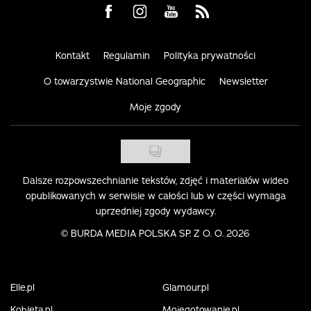
Visit us on Facebook
Visit us on Instagram
Visit us on Youtube
Visit us on Rss
Kontakt
Regulamin
Polityka prywatności
O towarzystwie National Geographic
Newsletter
Moje zgody
Dalsze rozpowszechnianie tekstów, zdjęć i materiałów wideo
opublikowanych w serwisie w całości lub w części wymaga
uprzedniej zgody wydawcy.
©
BURDA MEDIA POLSKA SP. Z O. O. 2026
Elle.pl
Glamour.pl
Kobieta.pl
Mojegotowanie.pl