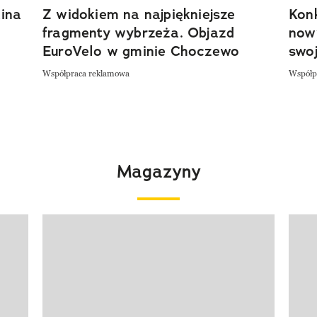
ina
Z widokiem na najpiękniejsze
Kon
fragmenty wybrzeża. Objazd
now
EuroVelo w gminie Choczewo
swoj
Współpraca reklamowa
Współp
Magazyny
Pokazywanie elementu 1 z 4