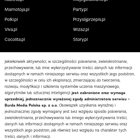
Mamotoja.pl
Party.pl
Polki.pl
Przyslijprzepis.pl
Viva.pl
Wizaz.pl
Cocolita.pl
Story.pl
Jakiekolwiek aktywności, w szczególności: pobieranie, zwielokrotnianie,
przechowywanie, lub inne wykorzystywanie treści, danych lub informacji
dostępnych w ramach niniejszego serwisu oraz wszystkich jego podstron,
w szczególności w celu ich eksploracji, zmierzającej do tworzenia,
rozwoju, modyfikacji i szkolenia systemów uczenia maszynowego,
algorytmów lub sztucznej inteligencji
jest zabronione oraz wymaga
uprzedniej, jednoznacznie wyrażonej zgody administratora serwisu –
Burda Media Polska sp. z o.o.
Obowiązek uzyskania wyraźnej i
jednoznacznej zgody wymagany jest bez względu sposób pobierania,
zwielokrotniania, przechowywania lub innego wykorzystywania treści,
danych lub informacji dostępnych w ramach niniejszego serwisu oraz
wszystkich jego podstron, jak również bez względu na charakter tych
treści, danych i informacji.