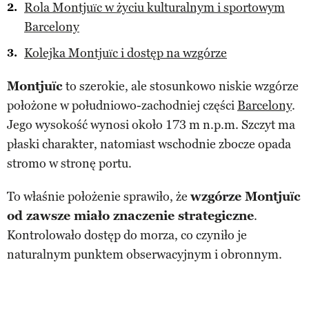
Rola Montjuïc w życiu kulturalnym i sportowym
Barcelony
Kolejka Montjuïc i dostęp na wzgórze
Montjuïc
to szerokie, ale stosunkowo niskie wzgórze
położone w południowo-zachodniej części
Barcelony
.
Jego wysokość wynosi około 173 m n.p.m. Szczyt ma
płaski charakter, natomiast wschodnie zbocze opada
stromo w stronę portu.
To właśnie położenie sprawiło, że
wzgórze Montjuïc
od zawsze miało znaczenie strategiczne
.
Kontrolowało dostęp do morza, co czyniło je
naturalnym punktem obserwacyjnym i obronnym.