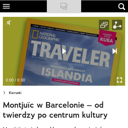
Skip
to
NATIONAL GEOGRAPHIC
main
content
TRAVELER
PODCASTY
Sklep
Newsletter
0:00 / 0:30
Cuda Polski
Kierunki
Wielki Konkurs Fotograficzny
Montjuïc w Barcelonie – od
Trendbook Podróżniczy
twierdzy po centrum kultury
Polecane