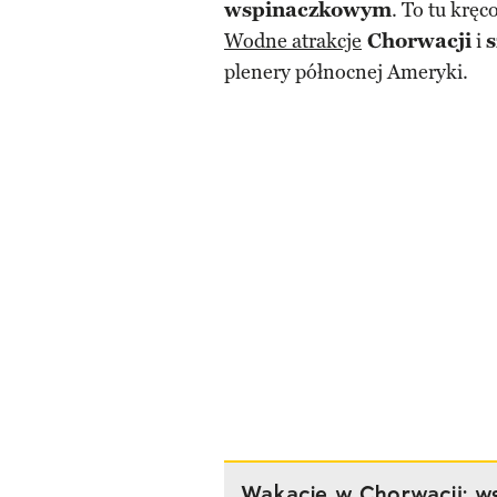
wspinaczkowym
. To tu krę
Wodne atrakcje
Chorwacji
i
s
plenery północnej Ameryki.
Wakacje w Chorwacji: w