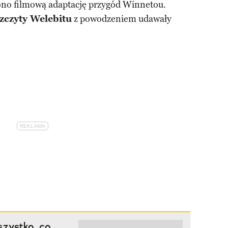
cono filmową adaptację przygód Winnetou.
zczyty Welebitu
z powodzeniem udawały
szystko, co