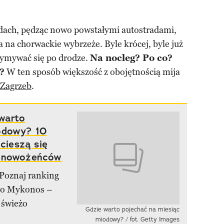
dach, pędząc nowo powstałymi autostradami,
a na chorwackie wybrzeże. Byle krócej, byle już
zymywać się po drodze.
Na nocleg? Po co?
?
W ten sposób większość z obojętnością mija
Zagrzeb
.
 warto
odowy? 10
 cieszą się
d nowożeńców
 Poznaj ranking
po Mykonos –
 świeżo
Gdzie warto pojechać na miesiąc
miodowy? / fot. Getty Images