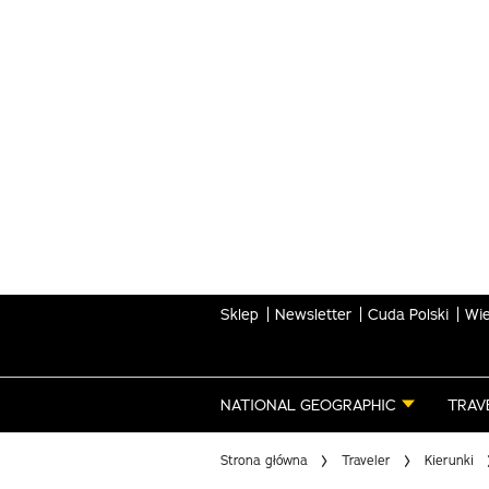
Skip
to
main
content
Sklep
Newsletter
Cuda Polski
Wie
NATIONAL GEOGRAPHIC
TRAV
Strona główna
Traveler
Kierunki