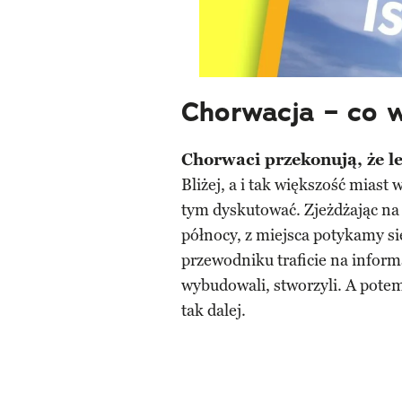
Chorwacja – co 
Chorwaci przekonują, że le
Bliżej, a i tak większość miast
tym dyskutować. Zjeżdżając na I
północy, z miejsca potykamy s
przewodniku traficie na inform
wybudowali, stworzyli. A pote
tak dalej.