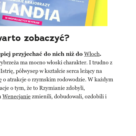
warto zobaczyć?
piej przyjechać do nich niż do
Włoch
.
 wybrzeża ma mocno włoski charakter. I trudno z
strię, półwysep w kształcie serca leżący na
ię o atrakcje o rzymskim rodowodzie. W każdym
acje o tym, że to Rzymianie zdobyli,
m
Wenecjanie
zmienili, dobudowali, ozdobili i