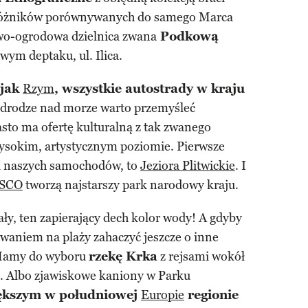
różników porównywanych do samego Marca
wo-ogrodowa dzielnica zwana
Podkową
wym deptaku, ul. Ilica.
 jak
Rzym
, wszystkie autostrady w kraju
drodze nad morze warto przemyśleć
asto ma ofertę kulturalną z tak zwanego
 wysokim, artystycznym poziomie. Pierwsze
ki naszych samochodów, to
Jeziora Plitwickie
. I
ESCO
tworzą najstarszy park narodowy kraju.
y, ten zapierający dech kolor wody! A gdyby
waniem na plaży zahaczyć jeszcze o inne
. Mamy do wyboru
rzekę Krka
z rejsami wokół
. Albo zjawiskowe kaniony w Parku
ększym w południowej
Europie
regionie