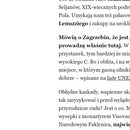
Seljanów, XIX-wiecznych pod
Pola. Umykają nam też pałaco
Lenuzziego
i zakupy na urokli
Mówią o Zagrzebiu, że jest
prowadzą właśnie tutaj.
W 
przystanek, tym bardziej że mi
wysokiego C. Bo i obfita, i na
miejsce, w którym gasną silni
dobrze – wpisane na
listę UN
Obłędne kaskady, wapienne skał
tak zaryzykować i przed wylądo
przyrodnicze cuda? Jest o co
wysepki z monastyrem Visovac
Narodowym Paklenica,
najwi