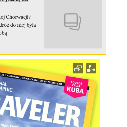
nej Chorwacji?
dróż do niej była
sobą