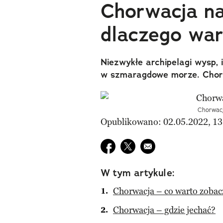
Chorwacja na
dlaczego war
Niezwykłe archipelagi wysp, 
w szmaragdowe morze. Chorw
Chorwacj
Opublikowano: 02.05.2022, 13
Udostępnij na facebook
Udostępnij na twitter
E-mail do przyjaciela
W tym artykule:
Chorwacja – co warto zobac
Chorwacja – gdzie jechać?