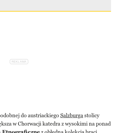
odobnej do austriackiego
Salzburga
stolicy
ększa w Chorwacji katedra z wysokimi na ponad
Etnograficzne
z obłędną kolekcją braci