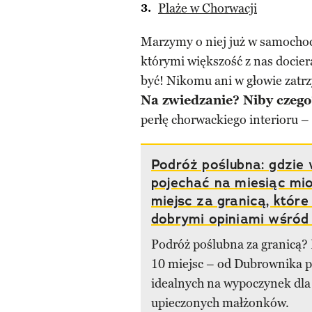
Plaże w Chorwacji
Marzymy o niej już w samocho
którymi większość z nas docier
być! Nikomu ani w głowie zatr
Na zwiedzanie? Niby czego
perłę chorwackiego interioru –
Podróż poślubna: gdzie
pojechać na miesiąc mi
miejsc za granicą, które
dobrymi opiniami wśró
Podróż poślubna za granicą?
10 miejsc – od Dubrownika 
idealnych na wypoczynek dla
upieczonych małżonków.