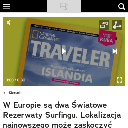
Skip
to
NATIONAL GEOGRAPHIC
main
content
TRAVELER
PODCASTY
Sklep
Newsletter
0:00 / 0:30
Cuda Polski
Kierunki
Wielki Konkurs Fotograficzny
W Europie są dwa Światowe
Trendbook Podróżniczy
Rezerwaty Surfingu. Lokalizacja
Polecane
najnowszego może zaskoczyć