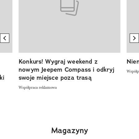
previous element
n
Konkurs! Wygraj weekend z
Niem
nowym Jeepem Compass i odkryj
Współp
ki
swoje miejsce poza trasą
Współpraca reklamowa
Magazyny