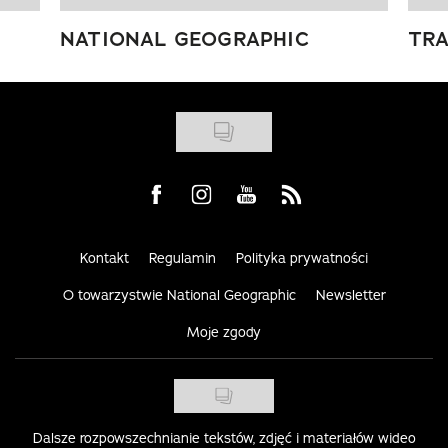
NATIONAL GEOGRAPHIC
TRA
Visit us on Facebook
Visit us on Instagram
Visit us on Youtube
Visit us on Rss
Kontakt
Regulamin
Polityka prywatności
O towarzystwie National Geographic
Newsletter
Moje zgody
Dalsze rozpowszechnianie tekstów, zdjęć i materiałów wideo