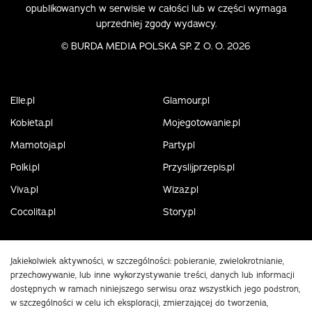
opublikowanych w serwisie w całości lub w części wymaga
uprzedniej zgody wydawcy.
©
BURDA MEDIA POLSKA SP. Z O. O. 2026
Elle.pl
Glamour.pl
Kobieta.pl
Mojegotowanie.pl
Mamotoja.pl
Party.pl
Polki.pl
Przyslijprzepis.pl
Viva.pl
Wizaz.pl
Cocolita.pl
Story.pl
Jakiekolwiek aktywności, w szczególności: pobieranie, zwielokrotnianie,
przechowywanie, lub inne wykorzystywanie treści, danych lub informacji
dostępnych w ramach niniejszego serwisu oraz wszystkich jego podstron,
w szczególności w celu ich eksploracji, zmierzającej do tworzenia,