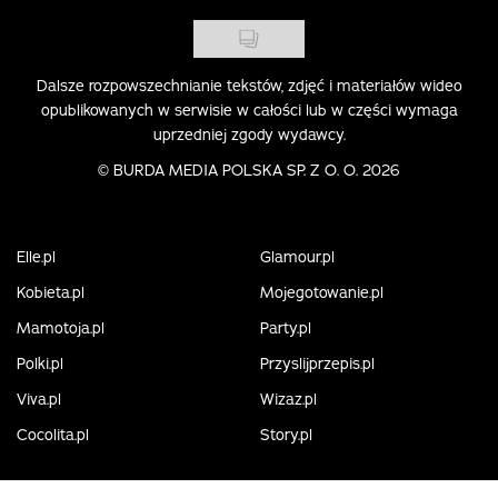
Dalsze rozpowszechnianie tekstów, zdjęć i materiałów wideo
opublikowanych w serwisie w całości lub w części wymaga
uprzedniej zgody wydawcy.
©
BURDA MEDIA POLSKA SP. Z O. O. 2026
Elle.pl
Glamour.pl
Kobieta.pl
Mojegotowanie.pl
Mamotoja.pl
Party.pl
Polki.pl
Przyslijprzepis.pl
Viva.pl
Wizaz.pl
Cocolita.pl
Story.pl