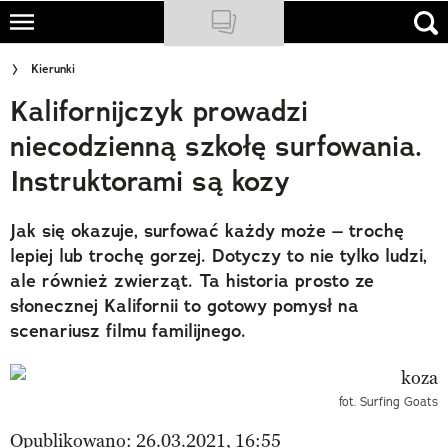
Skip
to
NATIONAL GEOGRAPHIC
Kierunki
main
Kalifornijczyk prowadzi
content
TRAVELER
niecodzienną szkołę surfowania.
PODCASTY
Instruktorami są kozy
Sklep
Jak się okazuje, surfować każdy może – trochę
Newsletter
lepiej lub trochę gorzej. Dotyczy to nie tylko ludzi,
ale również zwierząt. Ta historia prosto ze
Cuda Polski
słonecznej Kalifornii to gotowy pomysł na
scenariusz filmu familijnego.
Wielki Konkurs Fotograficzny
Trendbook Podróżniczy
fot. Surfing Goats
Polecane
Opublikowano: 26.03.2021, 16:55