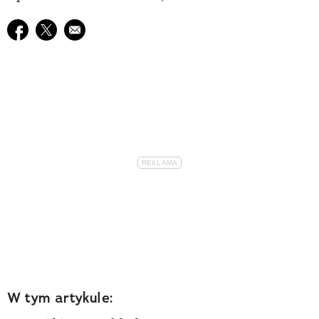
Udostępnij na facebook
Udostępnij na twitter
E-mail do przyjaciela
W tym artykule: