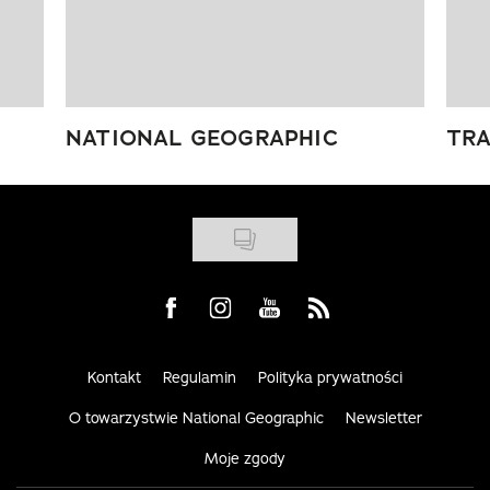
NATIONAL GEOGRAPHIC
TRA
Visit us on Facebook
Visit us on Instagram
Visit us on Youtube
Visit us on Rss
Kontakt
Regulamin
Polityka prywatności
O towarzystwie National Geographic
Newsletter
Moje zgody