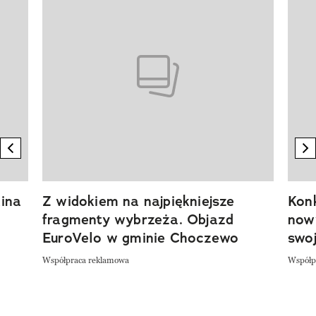
previous element
n
ina
Z widokiem na najpiękniejsze
Kon
fragmenty wybrzeża. Objazd
now
EuroVelo w gminie Choczewo
swoj
Współpraca reklamowa
Współp