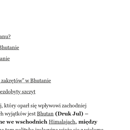
tanu?
Bhutanie
anie
cy zakrętów” w Bhutanie
ezdobyty szczyt
j, który oparł się wpływowi zachodniej
ych wyjątków jest
Bhutan
(Druk Jul) –
one we wschodnich
Himalajach
, między