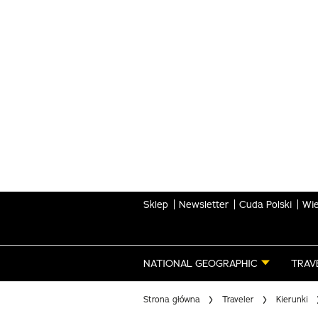
Skip
to
main
content
Sklep
Newsletter
Cuda Polski
Wie
NATIONAL GEOGRAPHIC
TRAV
Strona główna
Traveler
Kierunki