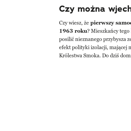
Czy można wjec
Czy wiesz, że
pierwszy samoc
1963 roku
? Mieszkańcy tego k
posilić nieznanego przybysza ze
efekt polityki izolacji, mające
Królestwa Smoka. Do dziś domi