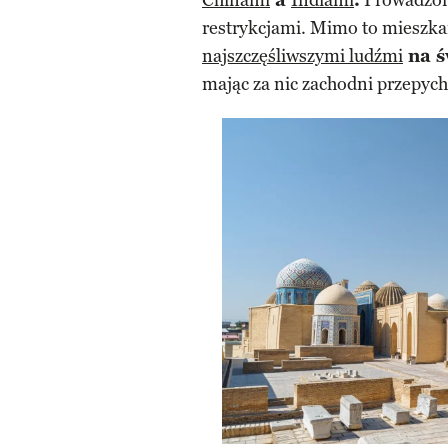
Chinami
a
Indiami
.
Prowadzona
restrykcjami. Mimo to mieszkań
najszczęśliwszymi ludźmi
na ś
mając za nic zachodni przepych