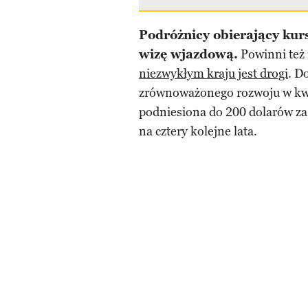
Podróżnicy obierający kur
wizę wjazdową.
Powinni też 
niezwykłym kraju jest drogi
. D
zrównoważonego rozwoju w kwo
podniesiona do 200 dolarów za
na cztery kolejne lata.