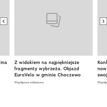
previous element
n
ina
Z widokiem na najpiękniejsze
Kon
fragmenty wybrzeża. Objazd
now
EuroVelo w gminie Choczewo
swoj
Współpraca reklamowa
Współp