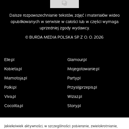
Dalsze rozpowszechnianie tekstów, zdjęć i materiałów wideo
opublikowanych w serwisie w całości lub w części wymaga
uprzedniej zgody wydawcy.
©
BURDA MEDIA POLSKA SP. Z O. O. 2026
Elle.pl
Glamour.pl
Kobieta.pl
Mojegotowanie.pl
Mamotoja.pl
Party.pl
Polki.pl
Przyslijprzepis.pl
Viva.pl
Wizaz.pl
Cocolita.pl
Story.pl
Jakiekolwiek aktywności, w szczególności: pobieranie, zwielokrotnianie,