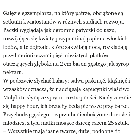
Gałęzie egzemplarza, na który patrzę, obciążone są
setkami kwiatostanów w różnych stadiach rozwoju.
Pączki wyglądają jak ogromne patyczki do uszu,
rozwijające się kwiaty przypominają spirale włoskich
lodów, a te dojrzałe, które zakwitają nocą, rozkładają
przed moimi oczami pięć mięsistych płatków
otaczających głęboki na 2 cm basen gęstego jak syrop
nektaru.
W podszycie słychać hałasy: salwa pisknięć, kląśnięć i
wrzasków oznacza, że nadciągają kapucynki właściwe.
Małpki te słyną ze sprytu i roztropności. Kiedy zacznie
się happy hour, ich brzuchy będą pierwsze przy barze.
Przychodzą gęsiego – z przodu nieobciążone dorosłe i
młodzież, z tyłu matki niosące dzieci; razem 25 sztuk.
– Wszystkie mają jasne twarze, duże, podobne do