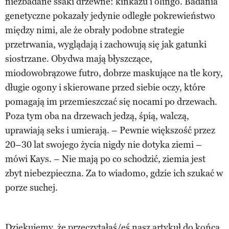
niezbadane ssaki drzewne: kinkażu i olingo. Badania
genetyczne pokazały jedynie odległe pokrewieństwo
między nimi, ale że obrały podobne strategie
przetrwania, wyglądają i zachowują się jak gatunki
siostrzane. Obydwa mają błyszczące,
miodowobrązowe futro, dobrze maskujące na tle kory,
długie ogony i skierowane przed siebie oczy, które
pomagają im przemieszczać się nocami po drzewach.
Poza tym oba na drzewach jedzą, śpią, walczą,
uprawiają seks i umierają. – Pewnie większość przez
20–30 lat swojego życia nigdy nie dotyka ziemi –
mówi Kays. – Nie mają po co schodzić, ziemia jest
zbyt niebezpieczna. Za to wiadomo, gdzie ich szukać w
porze suchej.
Dziękujemy, że przeczytałaś/eś nasz artykuł do końca.