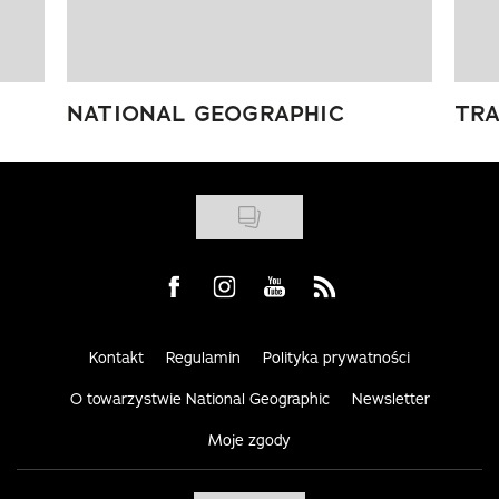
NATIONAL GEOGRAPHIC
TRA
Visit us on Facebook
Visit us on Instagram
Visit us on Youtube
Visit us on Rss
Kontakt
Regulamin
Polityka prywatności
O towarzystwie National Geographic
Newsletter
Moje zgody