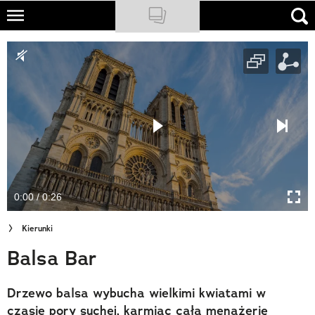
Skip
to
NATIONAL GEOGRAPHIC
main
content
TRAVELER
PODCASTY
Sklep
Newsletter
0:00 / 0:26
Cuda Polski
Kierunki
Wielki Konkurs Fotograficzny
Balsa Bar
Trendbook Podróżniczy
Drzewo balsa wybucha wielkimi kwiatami w
Polecane
czasie pory suchej, karmiąc całą menażerię