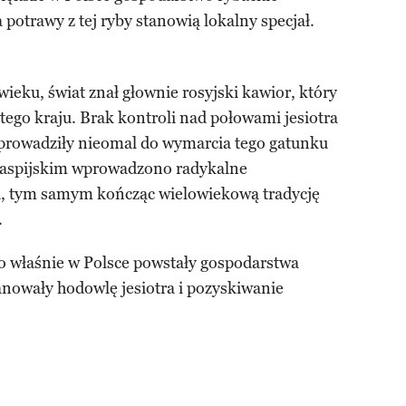
a potrawy z tej ryby stanowią lokalny specjał.
wieku, świat znał głownie rosyjski kawior, który
tego kraju. Brak kontroli nad połowami jesiotra
prowadziły nieomal do wymarcia tego gatunku
Kaspijskim wprowadzono radykalne
ra, tym samym kończąc wielowiekową tradycję
.
o właśnie w Polsce powstały gospodarstwa
panowały hodowlę jesiotra i pozyskiwanie