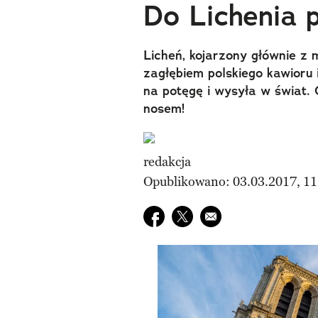
Do Lichenia p
Licheń, kojarzony głównie z m
zagłębiem polskiego kawioru i
na potęgę i wysyła w świat. 
nosem!
redakcja
Opublikowano: 03.03.2017, 11
Udostępnij na facebook
Udostępnij na twitter
E-mail do przyjaciela