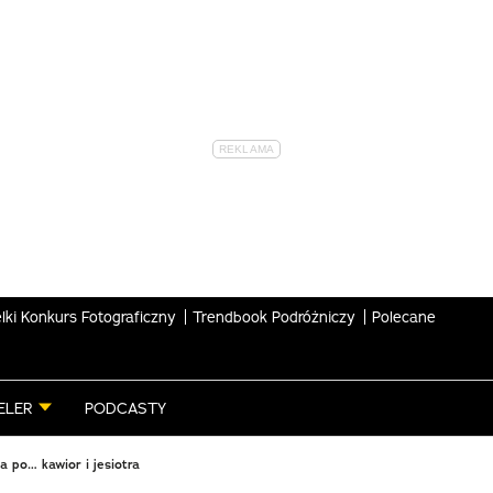
lki Konkurs Fotograficzny
Trendbook Podróżniczy
Polecane
ELER
PODCASTY
a po… kawior i jesiotra