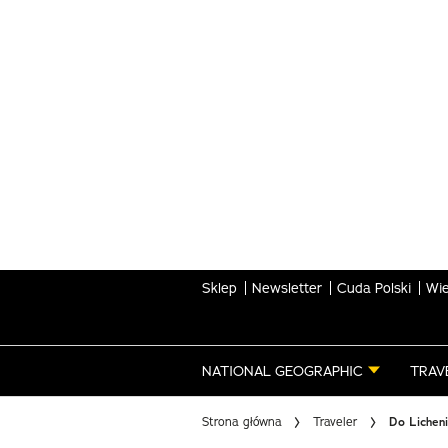
Skip
to
main
content
Sklep
Newsletter
Cuda Polski
Wie
NATIONAL GEOGRAPHIC
TRAV
Strona główna
Traveler
Do Licheni