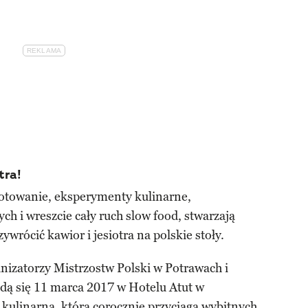
tra!
gotowanie, eksperymenty kulinarne,
 i wreszcie cały ruch slow food, stwarzają
ywrócić kawior i jesiotra na polskie stoły.
nizatorzy Mistrzostw Polski w Potrawach i
ędą się 11 marca 2017 w Hotelu Atut w
 kulinarna, która corocznie przyciąga wybitnych