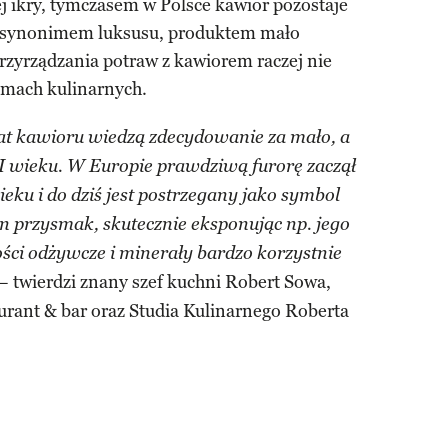
ej ikry, tymczasem w Polsce kawior pozostaje
 synonimem luksusu, produktem mało
zyrządzania potraw z kawiorem raczej nie
amach kulinarnych.
mat kawioru wiedzą zdecydowanie za mało, a
XVI wieku. W Europie prawdziwą furorę zaczął
eku i do dziś jest postrzegany jako symbol
 przysmak, skutecznie eksponując np. jego
ści odżywcze i minerały bardzo korzystnie
– twierdzi znany szef kuchni Robert Sowa,
aurant & bar oraz Studia Kulinarnego Roberta