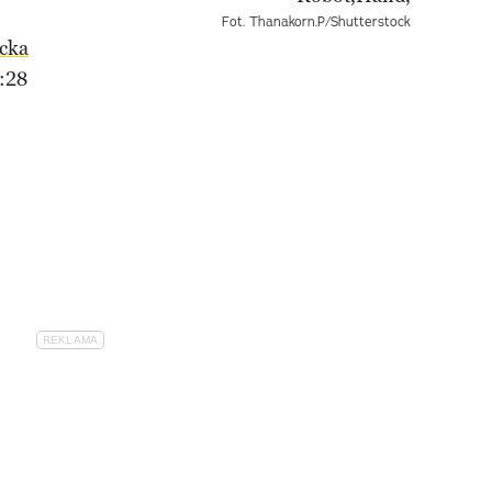
Fot. Thanakorn.P/Shutterstock
cka
:28