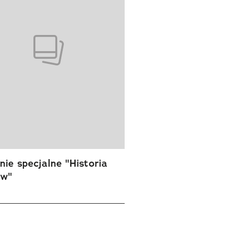
ie specjalne "Historia
ów"