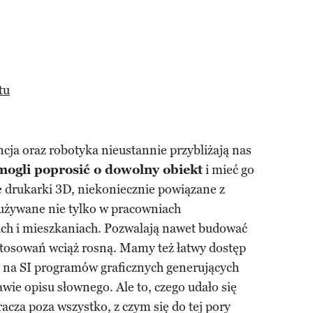
tu
cja oraz robotyka nieustannie przybliżają nas
ogli poprosić o dowolny obiekt
i mieć go
e drukarki 3D, niekoniecznie powiązane z
 używane nie tylko w pracowniach
łach i mieszkaniach. Pozwalają nawet budować
stosowań wciąż rosną. Mamy też łatwy dostęp
h na SI programów graficznych generujących
awie opisu słownego. Ale to, czego udało się
cza poza wszystko, z czym się do tej pory