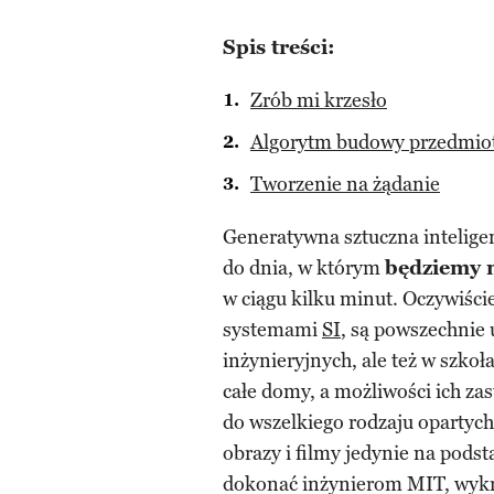
Spis treści:
Zrób mi krzesło
Algorytm budowy przedmio
Tworzenie na żądanie
Generatywna sztuczna inteligen
do dnia, w którym
będziemy m
w ciągu kilku minut. Oczywiści
systemami
SI
, są powszechnie
inżynieryjnych, ale też w szko
całe domy, a możliwości ich za
do wszelkiego rodzaju opartyc
obrazy i filmy jedynie na podst
dokonać inżynierom MIT, wykra