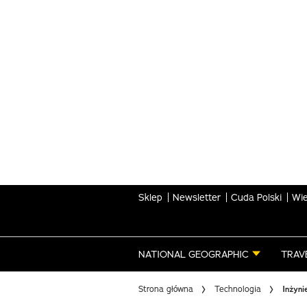
Skip
to
main
content
Sklep
Newsletter
Cuda Polski
Wie
NATIONAL GEOGRAPHIC
TRAV
Strona główna
Technologia
Inżyni