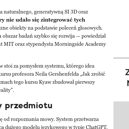
a naturalnego, generatywną SI 3D oraz
ry nie udało się zintegrować tych
yczne obiekty na podstawie poleceń głosowych.
n obszar badań szybko się rozwija — powiedział
nt MIT oraz stypendysta Morningside Academy
w stoi za pomysłem systemu, którego idea
ursu profesora Neila Gershenfelda „Jak zrobić
amach tego kursu Kyaw zbudował pierwszy
ality”.
y przedmiotu
Pokazy
ię od rozpoznania mowy. System przetwarza
cą dużego modelu językowego w typie
ChatGPT
.