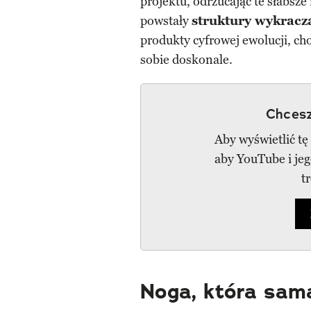
projektu, odrzucając te słabsze
powstały
struktury wykracza
produkty cyfrowej ewolucji, cho
sobie doskonale.
Chcesz
Aby wyświetlić tę
aby YouTube i je
t
Noga, która sam