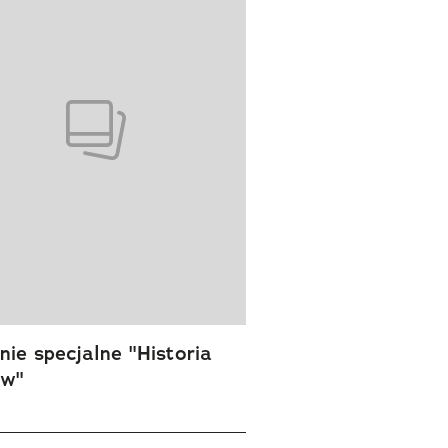
ie specjalne "Historia
ów"