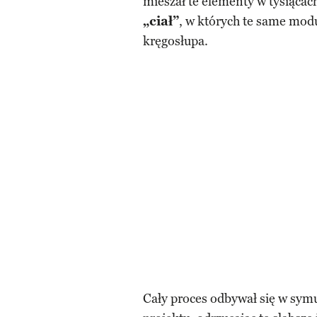
mieszał te elementy w tysiącac
„ciał”
, w których te same modu
kręgosłupa.
Cały proces odbywał się w sym