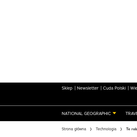
Skip
to
main
content
Sklep
Newsletter
Cuda Polski
Wie
NATIONAL GEOGRAPHIC
TRAV
Strona główna
Technologia
Te rob