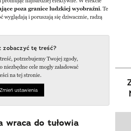
 i promując najbardziej efektywne. W efekcie
jące poza granice ludzkiej wyobraźni
. Te
ć wyglądają i poruszają się dziwacznie, radzą
 zobaczyć tę treść?
 treść, potrzebujemy Twojej zgody,
go niezbędne cele mogły załadować
reści na tej stronie.
Zmień ustawienia
a wraca do tułowia
Pokazy