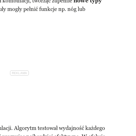
h kombinacji, tworząc zupełnie
nowe typy
ły mogły pełnić funkcje np. nóg lub
ulacji. Algorytm testował wydajność każdego