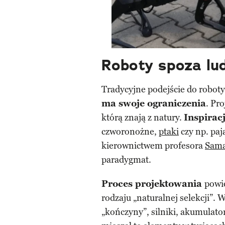
Roboty spoza lud
Tradycyjne podejście do roboty
ma swoje ograniczenia
. Pr
którą znają z natury.
Inspirac
czworonożne,
ptaki
czy np. paj
kierownictwem profesora
Sama
paradygmat.
Proces projektowania
powi
rodzaju „naturalnej selekcji”
„kończyny”, silniki, akumulat