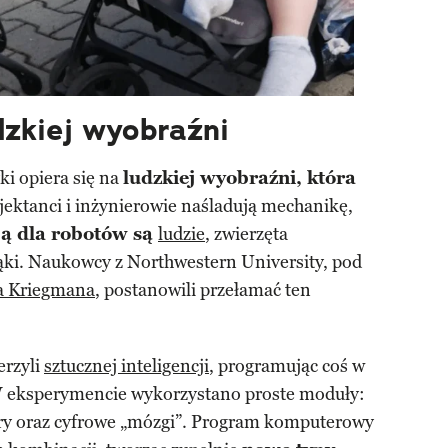
zkiej wyobraźni
ki opiera się na
ludzkiej wyobraźni, która
ojektanci i inżynierowie naśladują mechanikę,
ją dla robotów są
ludzie
, zwierzęta
ąki. Naukowcy z Northwestern University, pod
 Kriegmana
, postanowili przełamać ten
erzyli
sztucznej inteligencji
, programując coś w
. W eksperymencie wykorzystano proste moduły:
ory oraz cyfrowe „mózgi”. Program komputerowy