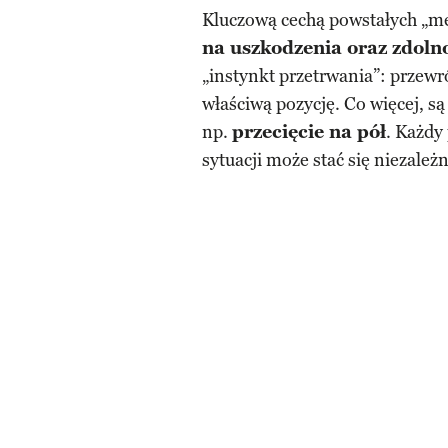
Kluczową cechą powstałych „me
na uszkodzenia oraz zdolno
„instynkt przetrwania”: przew
właściwą pozycję. Co więcej, s
np.
przecięcie na pół
. Każdy
sytuacji może stać się niezależn