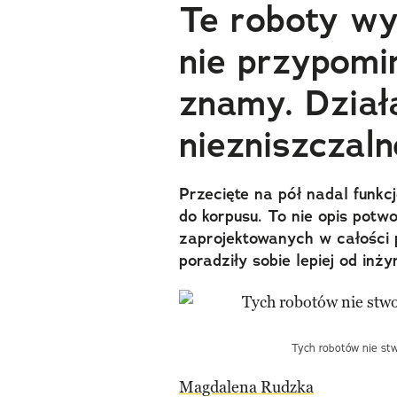
Te roboty wy
nie przypomin
znamy. Działa
niezniszczaln
Przecięte na pół nadal funkc
do korpusu. To nie opis potw
zaprojektowanych w całości p
poradziły sobie lepiej od inży
Tych robotów nie stwo
Magdalena Rudzka