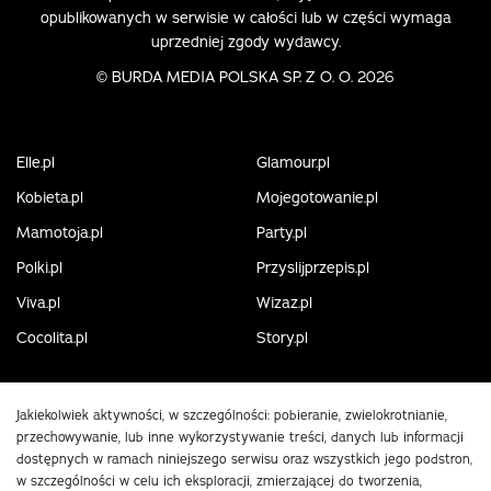
opublikowanych w serwisie w całości lub w części wymaga
uprzedniej zgody wydawcy.
©
BURDA MEDIA POLSKA SP. Z O. O. 2026
Elle.pl
Glamour.pl
Kobieta.pl
Mojegotowanie.pl
Mamotoja.pl
Party.pl
Polki.pl
Przyslijprzepis.pl
Viva.pl
Wizaz.pl
Cocolita.pl
Story.pl
Jakiekolwiek aktywności, w szczególności: pobieranie, zwielokrotnianie,
przechowywanie, lub inne wykorzystywanie treści, danych lub informacji
dostępnych w ramach niniejszego serwisu oraz wszystkich jego podstron,
w szczególności w celu ich eksploracji, zmierzającej do tworzenia,