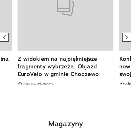
previous element
n
ina
Z widokiem na najpiękniejsze
Kon
fragmenty wybrzeża. Objazd
now
EuroVelo w gminie Choczewo
swoj
Współpraca reklamowa
Współp
Magazyny