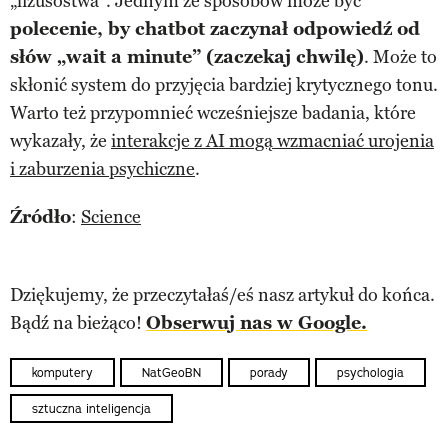
„lizusostwa”. Jednym ze sposobów może być
polecenie, by chatbot zaczynał odpowiedź od
słów „wait a minute” (zaczekaj chwilę)
. Może to
skłonić system do przyjęcia bardziej krytycznego tonu.
Warto też przypomnieć wcześniejsze badania, które
wykazały, że
interakcje z AI mogą wzmacniać urojenia
i zaburzenia psychiczne
.
Źródło
:
Science
Dziękujemy, że przeczytałaś/eś nasz artykuł do końca.
Bądź na bieżąco!
Obserwuj nas w Google.
komputery
NatGeoBN
porady
psychologia
sztuczna inteligencja