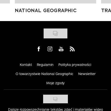
NATIONAL GEOGRAPHIC
TRA
Visit us on Facebook
Visit us on Instagram
Visit us on Youtube
Visit us on Rss
Kontakt
Regulamin
Polityka prywatności
O towarzystwie National Geographic
Newsletter
Moje zgody
Dalsze rozpowszechnianie tekstów, zdjęć i materiałów wideo