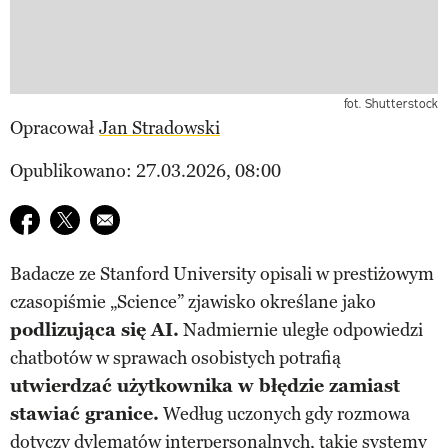
fot. Shutterstock
Opracował
Jan Stradowski
Opublikowano: 27.03.2026, 08:00
Udostępnij na facebook
Udostępnij na twitter
E-mail do przyjaciela
Badacze ze Stanford University opisali w prestiżowym
czasopiśmie „Science” zjawisko określane jako
podlizująca się AI.
Nadmiernie uległe odpowiedzi
chatbotów w sprawach osobistych potrafią
utwierdzać użytkownika w błędzie zamiast
stawiać granice.
Według uczonych gdy rozmowa
dotyczy dylematów interpersonalnych, takie systemy