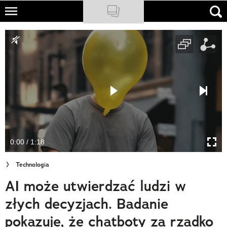
Skip
to
NATIONAL GEOGRAPHIC
main
content
TRAVELER
PODCASTY
Sklep
Newsletter
0:00 / 1:18
Cuda Polski
Technologia
Wielki Konkurs Fotograficzny
AI może utwierdzać ludzi w
Trendbook Podróżniczy
złych decyzjach. Badanie
Polecane
pokazuje, że chatboty za rzadko