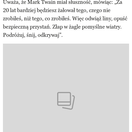
Uważa, że Mark Twain miał słuszność, mówiąc: „Za
20 lat bardziej będziesz żałował tego, czego nie
zrobiłeś, niż tego, co zrobiłeś. Więc odwiąż liny, opuść
bezpieczną przystań. Złap w żagle pomyślne wiatry.
Podróżuj, śnij, odkrywaj”.