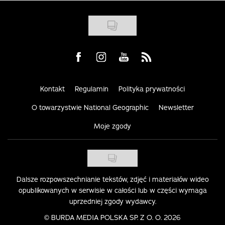
Visit us on Facebook
Visit us on Instagram
Visit us on Youtube
Visit us on Rss
Kontakt
Regulamin
Polityka prywatności
O towarzystwie National Geographic
Newsletter
Moje zgody
Dalsze rozpowszechnianie tekstów, zdjęć i materiałów wideo
opublikowanych w serwisie w całości lub w części wymaga
uprzedniej zgody wydawcy.
©
BURDA MEDIA POLSKA SP. Z O. O. 2026