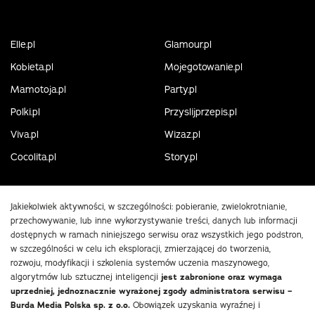
Elle.pl
Glamour.pl
Kobieta.pl
Mojegotowanie.pl
Mamotoja.pl
Party.pl
Polki.pl
Przyslijprzepis.pl
Viva.pl
Wizaz.pl
Cocolita.pl
Story.pl
Jakiekolwiek aktywności, w szczególności: pobieranie, zwielokrotnianie,
przechowywanie, lub inne wykorzystywanie treści, danych lub informacji
dostępnych w ramach niniejszego serwisu oraz wszystkich jego podstron,
w szczególności w celu ich eksploracji, zmierzającej do tworzenia,
rozwoju, modyfikacji i szkolenia systemów uczenia maszynowego,
algorytmów lub sztucznej inteligencji
jest zabronione oraz wymaga
uprzedniej, jednoznacznie wyrażonej zgody administratora serwisu –
Burda Media Polska sp. z o.o.
Obowiązek uzyskania wyraźnej i