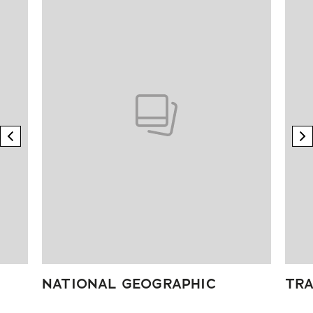
previous element
n
NATIONAL GEOGRAPHIC
TRA