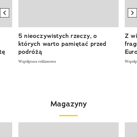
previous element
n
5 nieoczywistych rzeczy, o
Z wi
których warto pamiętać przed
fra
tę
podróżą
Eur
Współpraca reklamowa
Współp
Magazyny
Pokazywanie elementu 1 z 4