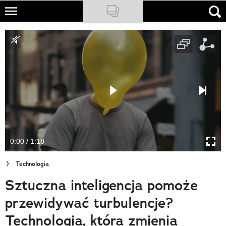
Skip
to
NATIONAL GEOGRAPHIC
main
content
TRAVELER
PODCASTY
Sklep
Newsletter
0:00 / 1:18
Cuda Polski
Technologia
Wielki Konkurs Fotograficzny
Sztuczna inteligencja pomoże
Trendbook Podróżniczy
przewidywać turbulencje?
Polecane
Technologia, która zmienia