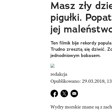
Masz zły dzi
pigułki. Pop
jej maleństw
Ten filmik bije rekordy popu
Trudno zresztą się dziwić. Z
jednodniowym bobasem.
redakcja
Opublikowano: 29.03.2018, 13
Udostępnij na facebook
Udostępnij na twitter
E-mail do przyjaciela
Wydry morskie znane są z zacho