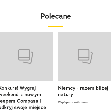
Polecane
o 4 z 20
Konkurs! Wygraj
Niemcy - razem bliżej
weekend z nowym
natury
Jeepem Compass i
Współpraca reklamowa
odkryj swoje miejsce