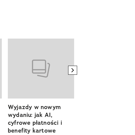
next element
Wyjazdy w nowym
Tam, gdzie kończy 
wydaniu: jak AI,
asfalt, zaczyna się
cyfrowe płatności i
spokój. Wyrusz
benefity kartowe
szlakiem miejsc, kt