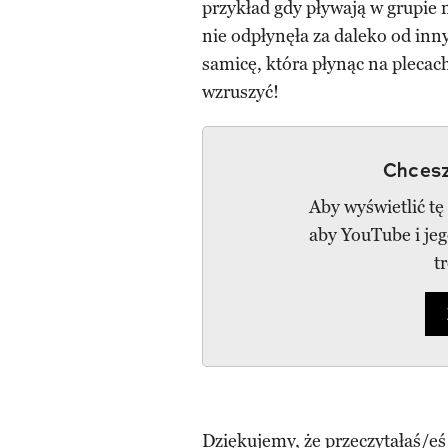
przykład gdy pływają w grupie n
nie odpłynęła za daleko od inn
samicę, która płynąc na plecac
wzruszyć!
Chcesz
Aby wyświetlić tę
aby YouTube i je
t
Dziękujemy, że przeczytałaś/eś