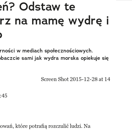
eń? Odstaw te
atrz na mamę wydrę i
o
larności w mediach społecznościowych.
obaczcie sami jak wydra morska opiekuje się
:45
wań, które potrafią rozczulić ludzi. Na