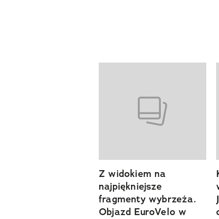
Pokazywanie elementów od 1 d
previous element
Z widokiem na
najpiękniejsze
fragmenty wybrzeża.
Objazd EuroVelo w