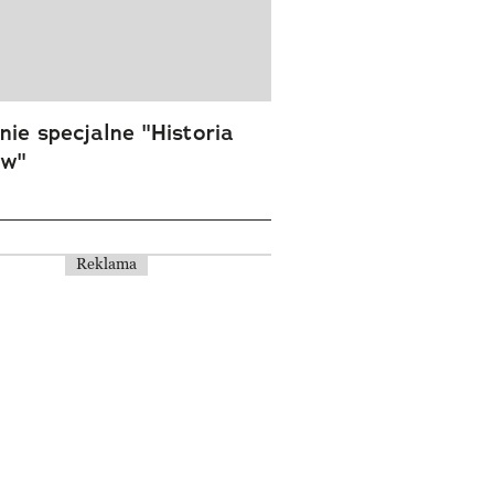
ie specjalne "Historia
ów"
Reklama