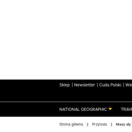
Skip
to
main
content
Sklep
Newsletter
Cuda Polski
Wie
NATIONAL GEOGRAPHIC
TRAV
Strona główna
Przyroda
Masz zły 