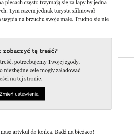
a plecach często trzymają się za łapy by jedna
ych. Tym razem jednak turysta sfilmował
h usypia na brzuchu swoje małe. Trudno się nie
 zobaczyć tę treść?
 treść, potrzebujemy Twojej zgody,
go niezbędne cele mogły załadować
reści na tej stronie.
Zmień ustawienia
 nasz artykuł do końca. Bądź na bieżąco!