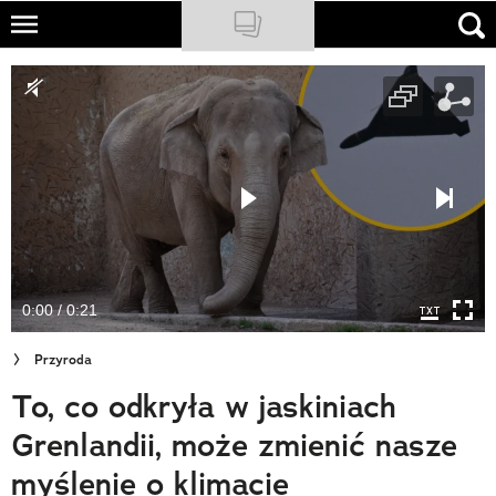
Skip
to
NATIONAL GEOGRAPHIC
main
content
TRAVELER
PODCASTY
Sklep
Newsletter
0:00 / 0:21
Cuda Polski
Przyroda
Wielki Konkurs Fotograficzny
To, co odkryła w jaskiniach
Trendbook Podróżniczy
Grenlandii, może zmienić nasze
Polecane
myślenie o klimacie