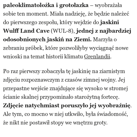
paleoklimatolożka i grotołazka
– wyobrażała
sobie ten moment. Miała nadzieję, że będzie należeć
do pierwszego zespołu, który wejdzie do
jaskini
Wulff Land Cave
(WUL-8),
jednej z najbardziej
odosobnionych jaskiń na Ziemi.
Marzyła o
zebraniu próbek, które pozwoliłyby wyciągnąć nowe
wnioski na temat historii klimatu
Grenlandii
.
Po raz pierwszy zobaczyła tę jaskinię na ziarnistym
zdjęciu rozpoznawczym z czasów zimnej wojny. Jej
przepastne wejście znajdujące się wysoko w stromej
ścianie skalnej przypominało starożytną fortecę.
Zdjęcie natychmiast poruszyło jej wyobraźnię
.
Ale tym, co mocno w niej utkwiło, była świadomość,
że nikt nie postawił stopy we wnętrzu groty.