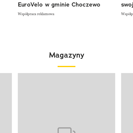
EuroVelo w gminie Choczewo
swoj
Współpraca reklamowa
Współp
Magazyny
Pokazywanie elementu 1 z 4