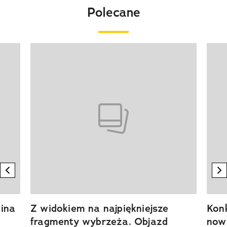
Polecane
Pokazywanie elementu 1 z 20
previous element
n
ina
Z widokiem na najpiękniejsze
Kon
fragmenty wybrzeża. Objazd
now