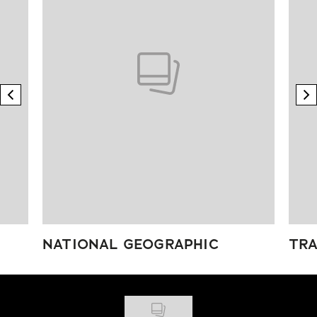
previous element
n
NATIONAL GEOGRAPHIC
TRA