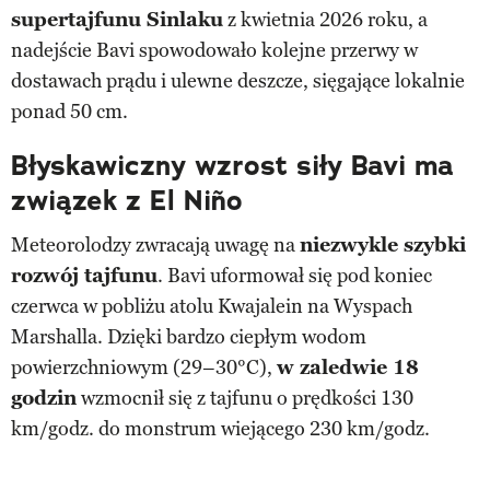
supertajfunu Sinlaku
z kwietnia 2026 roku, a
nadejście Bavi spowodowało kolejne przerwy w
dostawach prądu i ulewne deszcze, sięgające lokalnie
ponad 50 cm.
Błyskawiczny wzrost siły Bavi ma
związek z
El Niño
Meteorolodzy zwracają uwagę na
niezwykle szybki
rozwój tajfunu
. Bavi uformował się pod koniec
czerwca w pobliżu atolu Kwajalein na Wyspach
Marshalla. Dzięki bardzo ciepłym wodom
powierzchniowym (29–30°C),
w zaledwie 18
godzin
wzmocnił się z tajfunu o prędkości 130
km/godz. do monstrum wiejącego 230 km/godz.