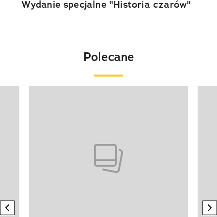
Wydanie specjalne "Historia czarów"
Polecane
Pokazywanie elementu 1 z 20
previous element
n