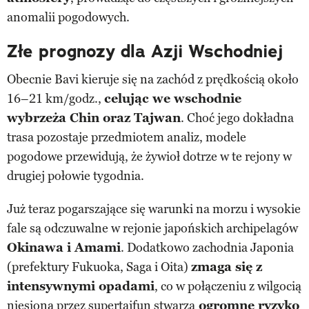
anomalii pogodowych.
Złe prognozy dla Azji Wschodniej
Obecnie Bavi kieruje się na zachód z prędkością około
16–21 km/godz.,
celując we wschodnie
wybrzeża Chin oraz Tajwan
. Choć jego dokładna
trasa pozostaje przedmiotem analiz, modele
pogodowe przewidują, że żywioł dotrze w te rejony w
drugiej połowie tygodnia.
Już teraz pogarszające się warunki na morzu i wysokie
fale są odczuwalne w rejonie japońskich archipelagów
Okinawa i Amami
. Dodatkowo zachodnia Japonia
(prefektury Fukuoka, Saga i Oita)
zmaga się z
intensywnymi opadami
, co w połączeniu z wilgocią
niesioną przez supertajfun stwarza
ogromne ryzyko