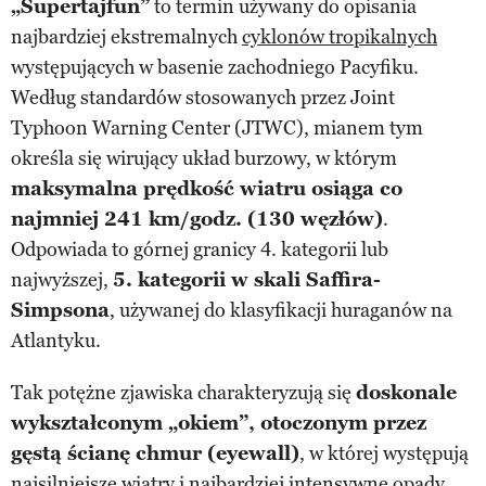
„Supertajfun”
to termin używany do opisania
najbardziej ekstremalnych
cyklonów tropikalnych
występujących w basenie zachodniego Pacyfiku.
Według standardów stosowanych przez Joint
Typhoon Warning Center (JTWC), mianem tym
określa się wirujący układ burzowy, w którym
maksymalna prędkość wiatru osiąga co
najmniej 241 km/godz. (130 węzłów)
.
Odpowiada to górnej granicy 4. kategorii lub
najwyższej,
5. kategorii w skali Saffira-
Simpsona
, używanej do klasyfikacji huraganów na
Atlantyku.
Tak potężne zjawiska charakteryzują się
doskonale
wykształconym „okiem”, otoczonym przez
gęstą ścianę chmur (eyewall)
, w której występują
najsilniejsze wiatry i najbardziej intensywne opady.