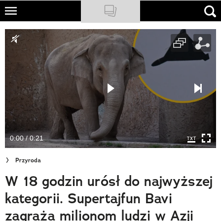
Skip
to
NATIONAL GEOGRAPHIC
main
content
TRAVELER
PODCASTY
Sklep
Newsletter
0:00 / 0:21
Cuda Polski
Przyroda
Wielki Konkurs Fotograficzny
W 18 godzin urósł do najwyższej
Trendbook Podróżniczy
kategorii. Supertajfun Bavi
Polecane
zagraża milionom ludzi w Azji