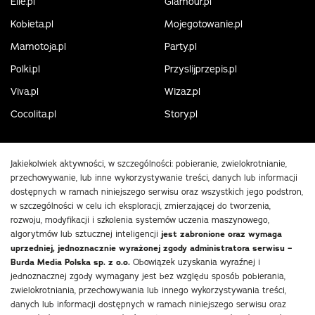
Elle.pl
Glamour.pl
Kobieta.pl
Mojegotowanie.pl
Mamotoja.pl
Party.pl
Polki.pl
Przyslijprzepis.pl
Viva.pl
Wizaz.pl
Cocolita.pl
Story.pl
Jakiekolwiek aktywności, w szczególności: pobieranie, zwielokrotnianie,
przechowywanie, lub inne wykorzystywanie treści, danych lub informacji
dostępnych w ramach niniejszego serwisu oraz wszystkich jego podstron,
w szczególności w celu ich eksploracji, zmierzającej do tworzenia,
rozwoju, modyfikacji i szkolenia systemów uczenia maszynowego,
algorytmów lub sztucznej inteligencji
jest zabronione oraz wymaga
uprzedniej, jednoznacznie wyrażonej zgody administratora serwisu –
Burda Media Polska sp. z o.o.
Obowiązek uzyskania wyraźnej i
jednoznacznej zgody wymagany jest bez względu sposób pobierania,
zwielokrotniania, przechowywania lub innego wykorzystywania treści,
danych lub informacji dostępnych w ramach niniejszego serwisu oraz