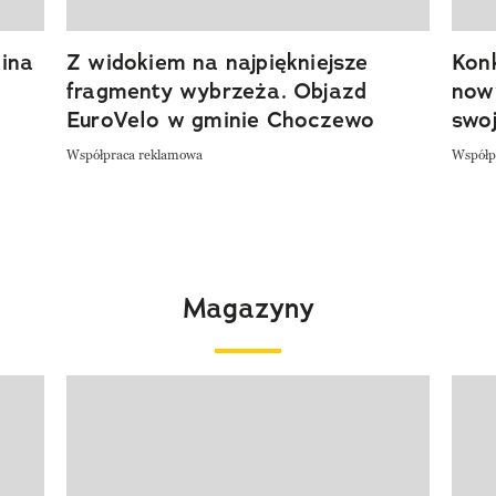
ina
Z widokiem na najpiękniejsze
Kon
fragmenty wybrzeża. Objazd
now
EuroVelo w gminie Choczewo
swoj
Współpraca reklamowa
Współp
Magazyny
Pokazywanie elementu 1 z 4