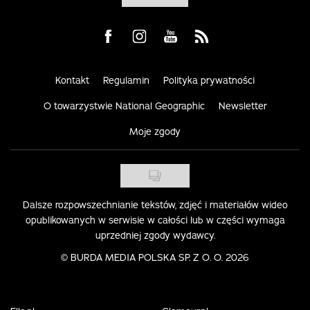
Visit us on Facebook
Visit us on Instagram
Visit us on Youtube
Visit us on Rss
Kontakt
Regulamin
Polityka prywatności
O towarzystwie National Geographic
Newsletter
Moje zgody
Dalsze rozpowszechnianie tekstów, zdjęć i materiałów wideo
opublikowanych w serwisie w całości lub w części wymaga
uprzedniej zgody wydawcy.
©
BURDA MEDIA POLSKA SP. Z O. O. 2026