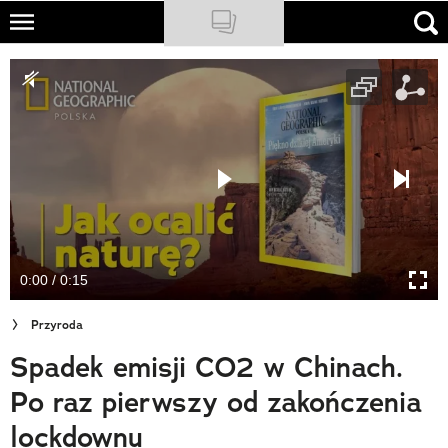
Skip
to
NATIONAL GEOGRAPHIC
main
content
TRAVELER
PODCASTY
Sklep
Newsletter
0:00 / 0:15
Cuda Polski
Przyroda
Wielki Konkurs Fotograficzny
Spadek emisji CO2 w Chinach.
Trendbook Podróżniczy
Po raz pierwszy od zakończenia
Polecane
lockdownu