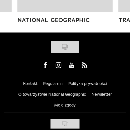
NATIONAL GEOGRAPHIC
TRA
Visit us on Facebook
Visit us on Instagram
Visit us on Youtube
Visit us on Rss
Kontakt
Regulamin
Polityka prywatności
O towarzystwie National Geographic
Newsletter
Moje zgody