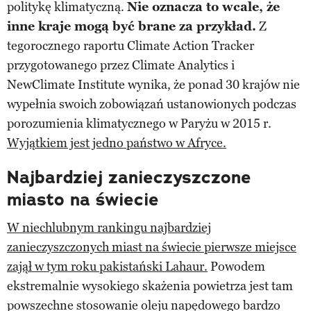
politykę klimatyczną.
Nie oznacza to wcale, że
inne kraje mogą być brane za przykład.
Z
tegorocznego raportu Climate Action Tracker
przygotowanego przez Climate Analytics i
NewClimate Institute wynika, że ponad 30 krajów nie
wypełnia swoich zobowiązań ustanowionych podczas
porozumienia klimatycznego w Paryżu w 2015 r.
Wyjątkiem jest jedno państwo w Afryce.
Najbardziej zanieczyszczone
miasto na świecie
W niechlubnym rankingu najbardziej
zanieczyszczonych miast na świecie pierwsze miejsce
zajął w tym roku pakistański Lahaur.
Powodem
ekstremalnie wysokiego skażenia powietrza jest tam
powszechne stosowanie oleju napędowego bardzo