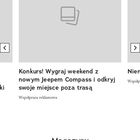
previous element
n
Konkurs! Wygraj weekend z
Niem
nowym Jeepem Compass i odkryj
Współp
ki
swoje miejsce poza trasą
Współpraca reklamowa