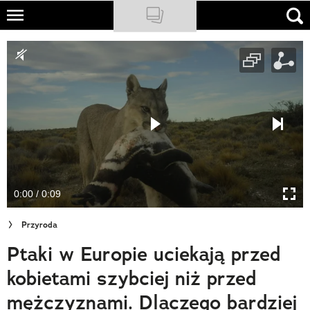
Skip
to
NATIONAL GEOGRAPHIC
main
content
TRAVELER
PODCASTY
Sklep
Newsletter
0:00 / 0:09
Cuda Polski
Przyroda
Wielki Konkurs Fotograficzny
Ptaki w Europie uciekają przed
Trendbook Podróżniczy
kobietami szybciej niż przed
Polecane
mężczyznami. Dlaczego bardziej