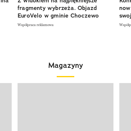
ina
Z widokiem na najpiękniejsze
Kon
fragmenty wybrzeża. Objazd
now
EuroVelo w gminie Choczewo
swoj
Współpraca reklamowa
Współp
Magazyny
Pokazywanie elementu 1 z 4