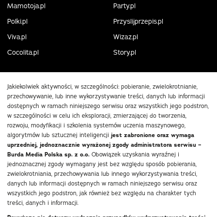
Mamotoja.pl
Party.pl
Polki.pl
Przyslijprzepis.pl
Viva.pl
Wizaz.pl
Cocolita.pl
Story.pl
Jakiekolwiek aktywności, w szczególności: pobieranie, zwielokrotnianie,
przechowywanie, lub inne wykorzystywanie treści, danych lub informacji
dostępnych w ramach niniejszego serwisu oraz wszystkich jego podstron,
w szczególności w celu ich eksploracji, zmierzającej do tworzenia,
rozwoju, modyfikacji i szkolenia systemów uczenia maszynowego,
algorytmów lub sztucznej inteligencji
jest zabronione oraz wymaga
uprzedniej, jednoznacznie wyrażonej zgody administratora serwisu –
Burda Media Polska sp. z o.o.
Obowiązek uzyskania wyraźnej i
jednoznacznej zgody wymagany jest bez względu sposób pobierania,
zwielokrotniania, przechowywania lub innego wykorzystywania treści,
danych lub informacji dostępnych w ramach niniejszego serwisu oraz
wszystkich jego podstron, jak również bez względu na charakter tych
treści, danych i informacji.