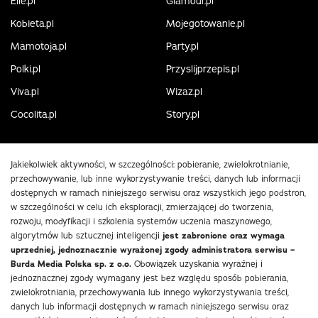
Elle.pl
Glamour.pl
Kobieta.pl
Mojegotowanie.pl
Mamotoja.pl
Party.pl
Polki.pl
Przyslijprzepis.pl
Viva.pl
Wizaz.pl
Cocolita.pl
Story.pl
Jakiekolwiek aktywności, w szczególności: pobieranie, zwielokrotnianie,
przechowywanie, lub inne wykorzystywanie treści, danych lub informacji
dostępnych w ramach niniejszego serwisu oraz wszystkich jego podstron,
w szczególności w celu ich eksploracji, zmierzającej do tworzenia,
rozwoju, modyfikacji i szkolenia systemów uczenia maszynowego,
algorytmów lub sztucznej inteligencji
jest zabronione oraz wymaga
uprzedniej, jednoznacznie wyrażonej zgody administratora serwisu –
Burda Media Polska sp. z o.o.
Obowiązek uzyskania wyraźnej i
jednoznacznej zgody wymagany jest bez względu sposób pobierania,
zwielokrotniania, przechowywania lub innego wykorzystywania treści,
danych lub informacji dostępnych w ramach niniejszego serwisu oraz