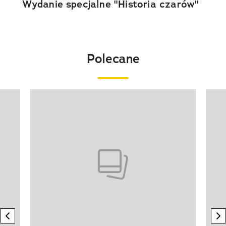
Wydanie specjalne "Historia czarów"
Polecane
Pokazywanie elementu 1 z 20
previous element
n