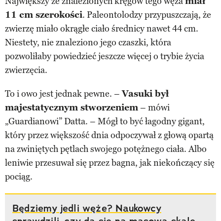
Największy ze znalezionych kręgów tego węża
miał
11 cm szerokości
. Paleontolodzy przypuszczają, że
zwierzę miało okrągłe ciało średnicy nawet 44 cm.
Niestety, nie znaleziono jego czaszki, która
pozwoliłaby powiedzieć jeszcze więcej o trybie życia
zwierzęcia.
To i owo jest jednak pewne. –
Vasuki był
majestatycznym stworzeniem
– mówi
„Guardianowi” Datta. – Mógł to być łagodny gigant,
który przez większość dnia odpoczywał z głową opartą
na zwiniętych pętlach swojego potężnego ciała. Albo
leniwie przesuwał się przez bagna, jak niekończący się
pociąg.
Będziemy jedli węże? Naukowcy
sprawdzili, czy da się na masową skalę