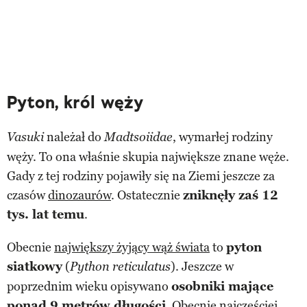
Pyton, król węży
należał do
, wymarłej rodziny
Vasuki
Madtsoiidae
węży. To ona właśnie skupia największe znane węże.
Gady z tej rodziny pojawiły się na Ziemi jeszcze za
czasów
dinozaurów
. Ostatecznie
zniknęły zaś 12
tys. lat temu
.
Obecnie
największy żyjący wąż świata
to
pyton
siatkowy
(
). Jeszcze w
Python reticulatus
poprzednim wieku opisywano
osobniki mające
ponad 9 metrów długości
. Obecnie najczęściej