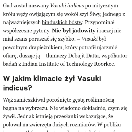
Gad został nazwany
po mitycznym
Vasuki indicus
królu węży owijającym się wokół szyi Śiwy, jednego z
najważniejszych
hinduskich bóstw
. Przypominał
współczesne
pytony.
Nie był jadowity
i raczej nie
miał szans poruszać się szybko. –
był
Vasuki
powolnym drapieżnikiem, który potrafił ujarzmić
ofiarę, dusząc ją – tłumaczy
Debajit Datta
, współautor
badań z Indian Institute of Technology Roorkee.
W jakim klimacie żył Vasuki
indicus?
Wąż zamieszkiwał porośnięte gęstą roślinnością
bagna na wybrzeżu. Nie wiadomo dokładnie, czym się
żywił. Jednak istnieją przesłanki wskazujące, że
polował na zwierzęta dużych rozmiarów. W pobliżu