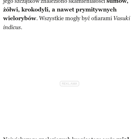
jego szczątków znaleziono skamieniałości
sumów,
żółwi, krokodyli, a nawet prymitywnych
wielorybów
. Wszystkie mogły być ofiarami
Vasuki
.
indicus