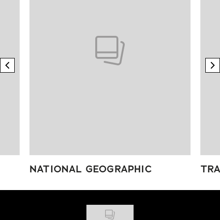
previous element
n
NATIONAL GEOGRAPHIC
TRA