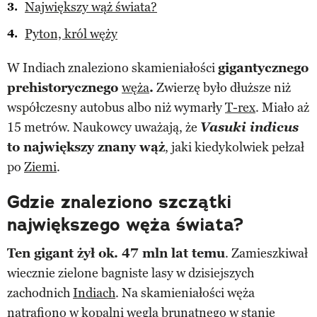
Największy wąż świata?
Pyton, król węży
W Indiach znaleziono skamieniałości
gigantycznego
prehistorycznego
węża
.
Zwierzę było dłuższe niż
współczesny autobus albo niż wymarły
T-rex
. Miało aż
15 metrów. Naukowcy uważają, że
Vasuki indicus
to największy znany wąż
, jaki kiedykolwiek pełzał
po
Ziemi
.
Gdzie znaleziono szczątki
największego węża świata?
Ten gigant żył ok. 47 mln lat temu
. Zamieszkiwał
wiecznie zielone bagniste lasy w dzisiejszych
zachodnich
Indiach
. Na skamieniałości węża
natrafiono w kopalni węgla brunatnego w stanie