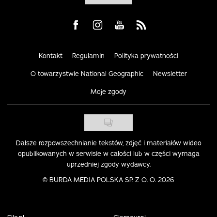
Visit us on Facebook
Visit us on Instagram
Visit us on Youtube
Visit us on Rss
Kontakt
Regulamin
Polityka prywatności
O towarzystwie National Geographic
Newsletter
Moje zgody
Dalsze rozpowszechnianie tekstów, zdjęć i materiałów wideo
opublikowanych w serwisie w całości lub w części wymaga
uprzedniej zgody wydawcy.
©
BURDA MEDIA POLSKA SP. Z O. O. 2026