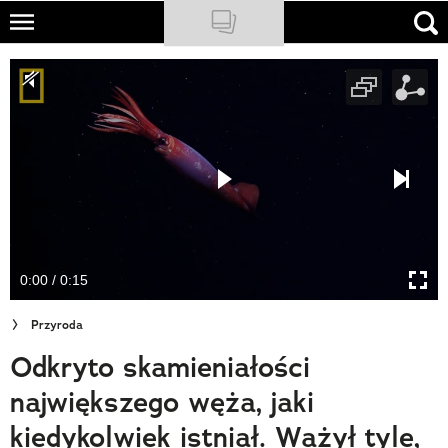
Skip
to
NATIONAL GEOGRAPHIC
main
content
TRAVELER
PODCASTY
Sklep
Newsletter
0:00 / 0:15
Cuda Polski
Przyroda
Wielki Konkurs Fotograficzny
Odkryto skamieniałości
Trendbook Podróżniczy
największego węża, jaki
Polecane
kiedykolwiek istniał. Ważył tyle,