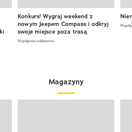
Konkurs! Wygraj weekend z
Niem
nowym Jeepem Compass i odkryj
Współp
ki
swoje miejsce poza trasą
Współpraca reklamowa
Magazyny
Pokazywanie elementu 1 z 4