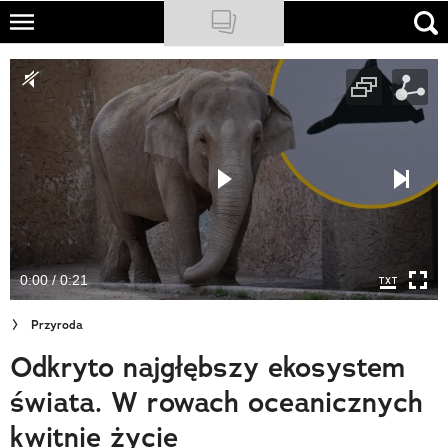
Skip
to
NATIONAL GEOGRAPHIC
main
content
TRAVELER
PODCASTY
Sklep
Newsletter
0:00 / 0:21
Cuda Polski
Przyroda
Wielki Konkurs Fotograficzny
Odkryto najgłębszy ekosystem
Trendbook Podróżniczy
świata. W rowach oceanicznych
Polecane
kwitnie życie