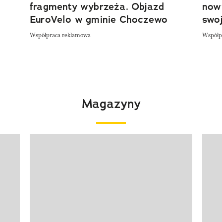
fragmenty wybrzeża. Objazd
now
EuroVelo w gminie Choczewo
swoj
Współpraca reklamowa
Współp
Magazyny
Pokazywanie elementu 1 z 4