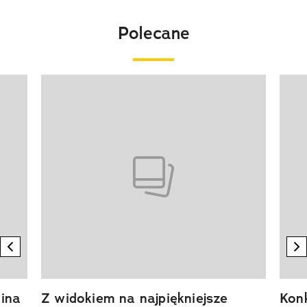
Polecane
Pokazywanie elementu 1 z 20
previous element
n
ina
Z widokiem na najpiękniejsze
Kon