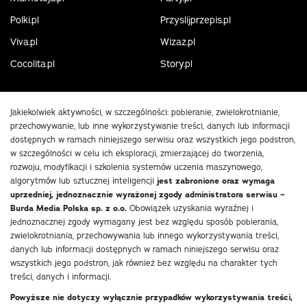
Polki.pl
Przyslijprzepis.pl
Viva.pl
Wizaz.pl
Cocolita.pl
Story.pl
Jakiekolwiek aktywności, w szczególności: pobieranie, zwielokrotnianie,
przechowywanie, lub inne wykorzystywanie treści, danych lub informacji
dostępnych w ramach niniejszego serwisu oraz wszystkich jego podstron,
w szczególności w celu ich eksploracji, zmierzającej do tworzenia,
rozwoju, modyfikacji i szkolenia systemów uczenia maszynowego,
algorytmów lub sztucznej inteligencji
jest zabronione oraz wymaga
uprzedniej, jednoznacznie wyrażonej zgody administratora serwisu –
Burda Media Polska sp. z o.o.
Obowiązek uzyskania wyraźnej i
jednoznacznej zgody wymagany jest bez względu sposób pobierania,
zwielokrotniania, przechowywania lub innego wykorzystywania treści,
danych lub informacji dostępnych w ramach niniejszego serwisu oraz
wszystkich jego podstron, jak również bez względu na charakter tych
treści, danych i informacji.
Powyższe nie dotyczy wyłącznie przypadków wykorzystywania treści,