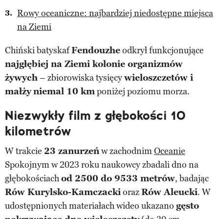
Rowy oceaniczne: najbardziej niedostępne miejsca
na Ziemi
Chiński batyskaf
Fendouzhe
odkrył funkcjonujące
najgłębiej na Ziemi kolonie organizmów
żywych
– zbiorowiska tysięcy
wieloszczetów i
małży
niemal 10 km
poniżej poziomu morza.
Niezwykły film z głębokości 10
kilometrów
W trakcie
23 zanurzeń
w zachodnim
Oceanie
Spokojnym w 2023 roku naukowcy zbadali dno na
głębokościach
od 2500 do 9533 metrów
, badając
Rów Kurylsko-Kamczacki
oraz
Rów Aleucki
. W
udostępnionych materiałach wideo ukazano
gęsto