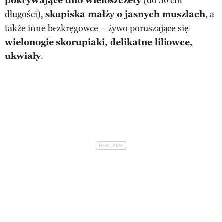
pokrywające dno wieloszczety
(do 30 cm
długości),
skupiska małży o jasnych muszlach
, a
także inne bezkręgowce – żywo poruszające się
wielonogie skorupiaki, delikatne liliowce,
ukwiały
.