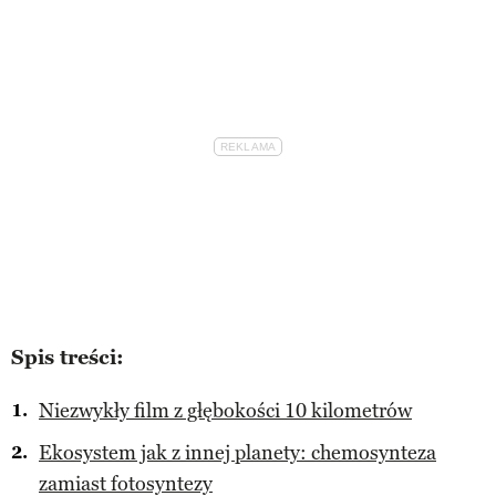
Spis treści:
Niezwykły film z głębokości 10 kilometrów
Ekosystem jak z innej planety: chemosynteza
zamiast fotosyntezy