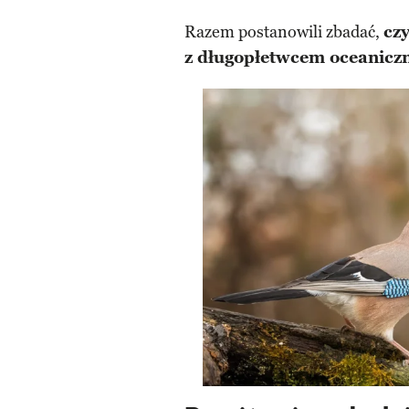
Razem postanowili zbadać,
cz
z długopłetwcem oceanicz