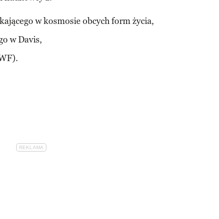
ukającego w kosmosie obcych form życia,
go w Davis,
AWF).