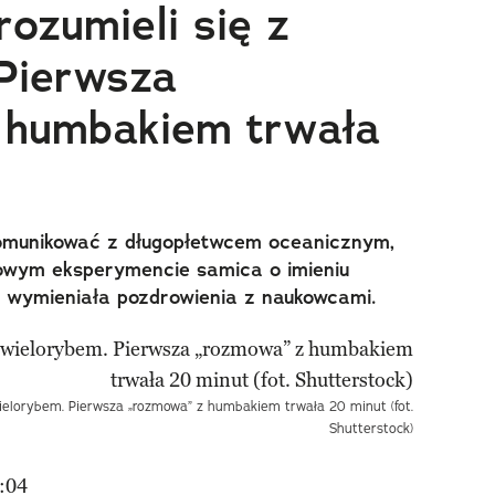
ozumieli się z
Pierwsza
 humbakiem trwała
komunikować z długopłetwcem oceanicznym,
owym eksperymencie samica o imieniu
 wymieniała pozdrowienia z naukowcami.
ielorybem. Pierwsza „rozmowa” z humbakiem trwała 20 minut (fot.
Shutterstock)
:04