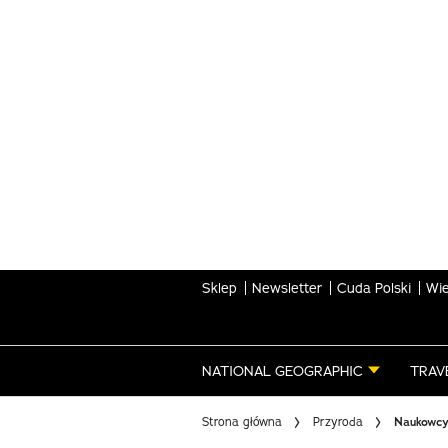
Skip
to
main
content
Sklep
Newsletter
Cuda Polski
Wie
NATIONAL GEOGRAPHIC
TRAV
Strona główna
Przyroda
Naukowcy