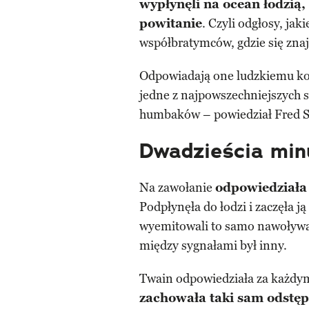
wypłynęli na ocean łodzią, 
powitanie
. Czyli odgłosy, ja
współbratymców, gdzie się znaj
Odpowiadają one ludzkiemu kom
jedne z najpowszechniejszych 
humbaków – powiedział Fred Sh
Dwadzieścia min
Na zawołanie
odpowiedziała
Podpłynęła do łodzi i zaczęła 
wyemitowali to samo nawoływa
między sygnałami był inny.
Twain odpowiedziała za każdy
zachowała taki sam odstęp,