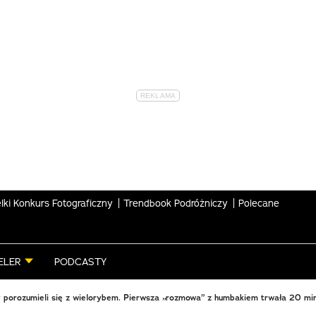
lki Konkurs Fotograficzny
Trendbook Podróżniczy
Polecane
ELER
PODCASTY
 porozumieli się z wielorybem. Pierwsza „rozmowa” z humbakiem trwała 20 mi