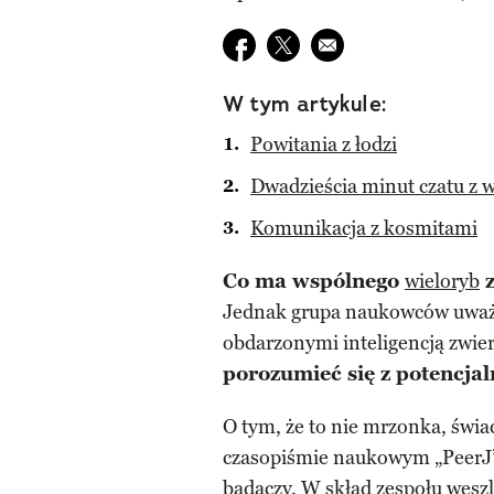
Udostępnij na facebook
Udostępnij na twitter
E-mail do przyjaciela
W tym artykule:
Powitania z łodzi
Dwadzieścia minut czatu z 
Komunikacja z kosmitami
Co ma wspólnego
wieloryb
Jednak grupa naukowców uważa
obdarzonymi inteligencją zwie
porozumieć się z potencja
O tym, że to nie mrzonka, świ
czasopiśmie naukowym „PeerJ”.
badaczy. W skład zespołu wesz