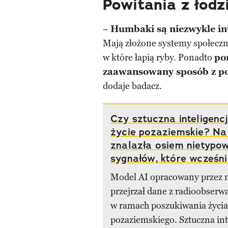
Powitania z łodz
−
Humbaki są niezwykle int
Mają złożone systemy społeczne.
w które łapią ryby. Ponadto
po
zaawansowany sposób z 
dodaje badacz.
Czy sztuczna inteligencj
życie pozaziemskie? Na
znalazła osiem nietypo
sygnałów, które wcześn
Model AI opracowany przez
przejrzał dane z radioobser
w ramach poszukiwania życia
pozaziemskiego. Sztuczna int