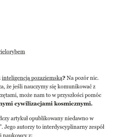
wielorybem
z
inteligencją pozaziemską
?
Na pozór nic.
, że jeśli nauczymy się komunikować z
rzętami, może nam to w przyszłości pomóc
lnymi cywilizacjami kosmicznymi.
adczy artykuł opublikowany niedawno w
 Jego autorzy to interdyscyplinarny zespół
li naukowcy z: