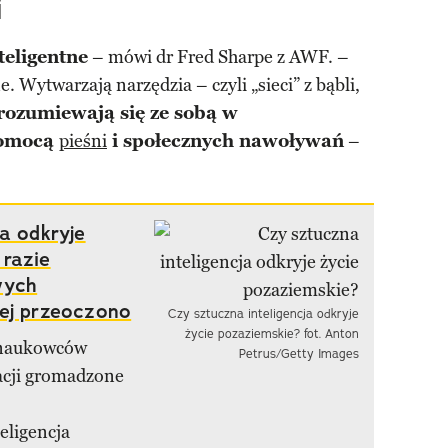
i
eligentne
– mówi dr Fred Sharpe z AWF. –
 Wytwarzają narzędzia – czyli „sieci” z bąbli,
rozumiewają się ze sobą w
pomocą
pieśni
i społecznych nawoływań
–
a odkryje
 razie
wych
iej przeoczono
Czy sztuczna inteligencja odkryje
życie pozaziemskie? fot. Anton
 naukowców
Petrus/Getty Images
wacji gromadzone
eligencja