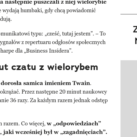
a następnie puszczali z niej wielorybie
kie wydają humbaki, gdy chcą powiadomić
dują.
unikatowi typu: „cześć, tutaj jestem”. − To
sygnałów z repertuaru odgłosów społecznych
arpe dla „Business Insidera”.
ut czatu z wielorybem
Pokazy
 dorosła samica imieniem Twain
.
ją okrążać. Przez następne 20 minut naukowcy
nie 36 razy. Za każdym razem jednak odstęp
m razem. Co więcej,
w „odpowiedziach”
 jaki wcześniej był w „zagadnięciach”.