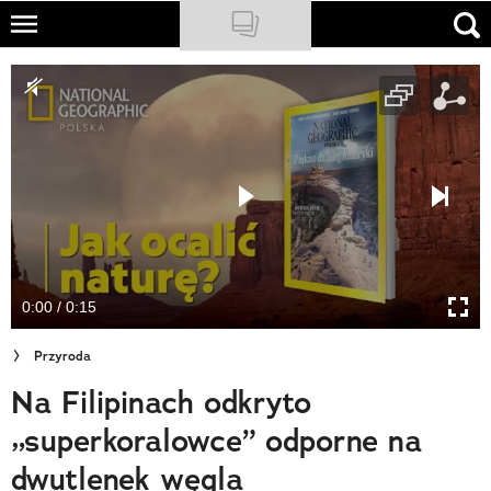
Skip
to
NATIONAL GEOGRAPHIC
main
content
TRAVELER
PODCASTY
Sklep
Newsletter
0:00 / 0:15
Cuda Polski
Przyroda
Wielki Konkurs Fotograficzny
Na Filipinach odkryto
Trendbook Podróżniczy
„superkoralowce” odporne na
Polecane
dwutlenek węgla