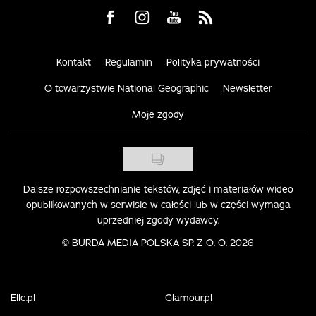
Visit us on Facebook
Visit us on Instagram
Visit us on Youtube
Visit us on Rss
Kontakt
Regulamin
Polityka prywatności
O towarzystwie National Geographic
Newsletter
Moje zgody
Dalsze rozpowszechnianie tekstów, zdjęć i materiałów wideo
opublikowanych w serwisie w całości lub w części wymaga
uprzedniej zgody wydawcy.
©
BURDA MEDIA POLSKA SP. Z O. O. 2026
Elle.pl
Glamour.pl