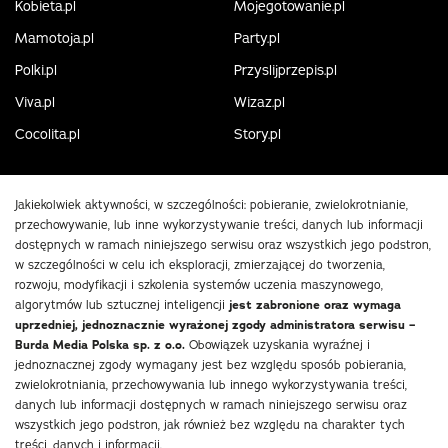
Kobieta.pl
Mojegotowanie.pl
Mamotoja.pl
Party.pl
Polki.pl
Przyslijprzepis.pl
Viva.pl
Wizaz.pl
Cocolita.pl
Story.pl
Jakiekolwiek aktywności, w szczególności: pobieranie, zwielokrotnianie,
przechowywanie, lub inne wykorzystywanie treści, danych lub informacji
dostępnych w ramach niniejszego serwisu oraz wszystkich jego podstron,
w szczególności w celu ich eksploracji, zmierzającej do tworzenia,
rozwoju, modyfikacji i szkolenia systemów uczenia maszynowego,
algorytmów lub sztucznej inteligencji
jest zabronione oraz wymaga
uprzedniej, jednoznacznie wyrażonej zgody administratora serwisu –
Burda Media Polska sp. z o.o.
Obowiązek uzyskania wyraźnej i
jednoznacznej zgody wymagany jest bez względu sposób pobierania,
zwielokrotniania, przechowywania lub innego wykorzystywania treści,
danych lub informacji dostępnych w ramach niniejszego serwisu oraz
wszystkich jego podstron, jak również bez względu na charakter tych
treści, danych i informacji.