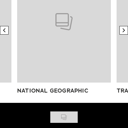
previous element
n
NATIONAL GEOGRAPHIC
TRA