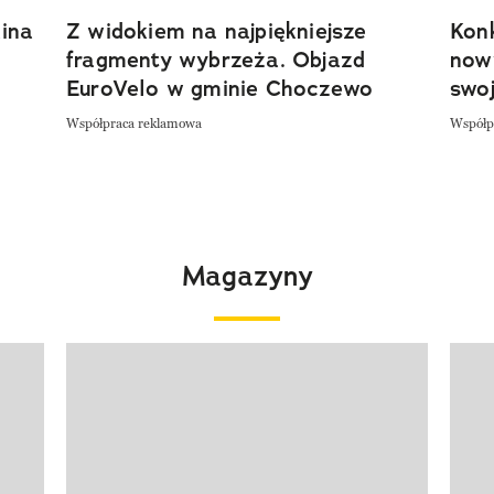
ina
Z widokiem na najpiękniejsze
Kon
fragmenty wybrzeża. Objazd
now
EuroVelo w gminie Choczewo
swoj
Współpraca reklamowa
Współp
Magazyny
Pokazywanie elementu 1 z 4