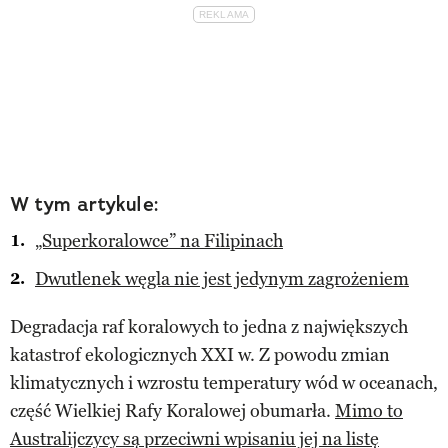
W tym artykule:
„Superkoralowce” na Filipinach
Dwutlenek węgla nie jest jedynym zagrożeniem
Degradacja raf koralowych to jedna z największych
katastrof ekologicznych XXI w. Z powodu zmian
klimatycznych i wzrostu temperatury wód w oceanach,
część Wielkiej Rafy Koralowej obumarła.
Mimo to
Australijczycy są przeciwni wpisaniu jej na listę