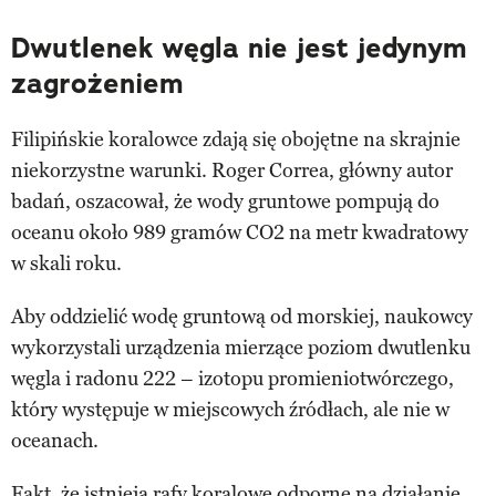
Dwutlenek węgla nie jest jedynym
zagrożeniem
Filipińskie koralowce zdają się obojętne na skrajnie
niekorzystne warunki. Roger Correa, główny autor
badań, oszacował, że wody gruntowe pompują do
oceanu około 989 gramów CO2 na metr kwadratowy
w skali roku.
Aby oddzielić wodę gruntową od morskiej, naukowcy
wykorzystali urządzenia mierzące poziom dwutlenku
węgla i radonu 222 – izotopu promieniotwórczego,
który występuje w miejscowych źródłach, ale nie w
oceanach.
Fakt, że istnieją rafy koralowe odporne na działanie