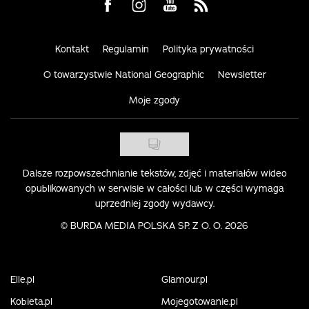
Visit us on Facebook
Visit us on Instagram
Visit us on Youtube
Visit us on Rss
Kontakt
Regulamin
Polityka prywatności
O towarzystwie National Geographic
Newsletter
Moje zgody
Dalsze rozpowszechnianie tekstów, zdjęć i materiałów wideo
opublikowanych w serwisie w całości lub w części wymaga
uprzedniej zgody wydawcy.
©
BURDA MEDIA POLSKA SP. Z O. O. 2026
Elle.pl
Glamour.pl
Kobieta.pl
Mojegotowanie.pl