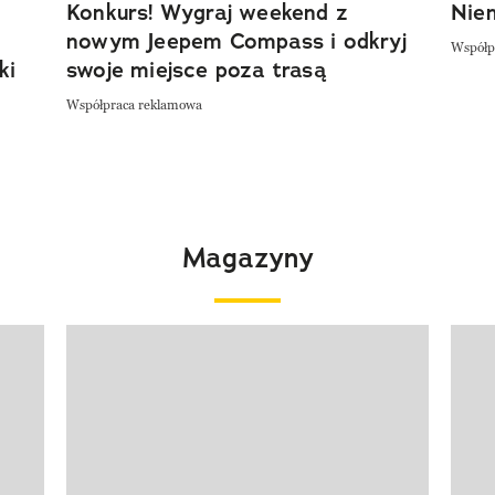
Konkurs! Wygraj weekend z
Niem
nowym Jeepem Compass i odkryj
Współp
ki
swoje miejsce poza trasą
Współpraca reklamowa
Magazyny
Pokazywanie elementu 1 z 4