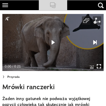
Skip
to
NATIONAL GEOGRAPHIC
main
content
TRAVELER
PODCASTY
Sklep
Newsletter
0:00 / 0:21
Cuda Polski
Przyroda
Wielki Konkurs Fotograficzny
Mrówki ranczerki
Trendbook Podróżniczy
Żaden inny gatunek nie podważa wyjątkowej
Polecane
pozycji człowieka tak skutecznie jak mrówki