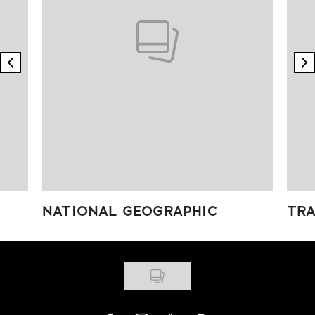
previous element
n
NATIONAL GEOGRAPHIC
TRA