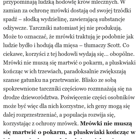
przypominają ludzką hodowlę krów mlecznych. W
zamian za ochronę mrówki dostają od swojej trzódki
spadź – słodką wydzielinę, zawierającą substancje
odżywcze. Tarczniki natomiast jej nie produkują.
Może to oznaczać, że mrówki traktują je podobnie jak
ludzie bydło i hodują dla mięsa – tłumaczy Scott. Co
ciekawe, korzyści z tej hodowli wydają się... obopólne.
Mrówki nie muszą się martwić o pokarm, a pluskwiaki
kończąc w ich trzewiach, paradoksalnie zwiększają
szanse gatunku na przetrwanie. Blisko ze sobą
spokrewnione tarczniki częściowo rozmnażają się na
drodze dzieworództwa. Poświęcenie części osobników
może być więc dla nich korzystne, ich geny mogą się
dalej rozprzestrzeniać, a populacja rozwija się,
korzystając z ochrony mrówek.
Mrówki nie muszą
się martwić o pokarm, a pluskwiaki kończąc w