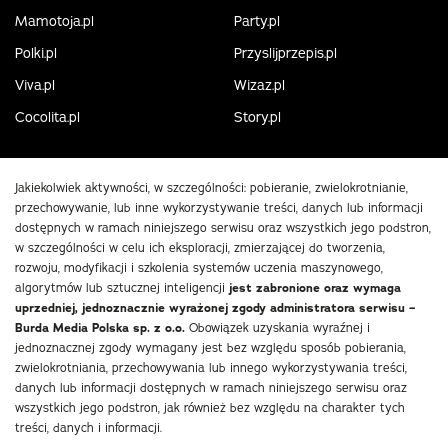
Mamotoja.pl
Party.pl
Polki.pl
Przyslijprzepis.pl
Viva.pl
Wizaz.pl
Cocolita.pl
Story.pl
Jakiekolwiek aktywności, w szczególności: pobieranie, zwielokrotnianie,
przechowywanie, lub inne wykorzystywanie treści, danych lub informacji
dostępnych w ramach niniejszego serwisu oraz wszystkich jego podstron,
w szczególności w celu ich eksploracji, zmierzającej do tworzenia,
rozwoju, modyfikacji i szkolenia systemów uczenia maszynowego,
algorytmów lub sztucznej inteligencji
jest zabronione oraz wymaga
uprzedniej, jednoznacznie wyrażonej zgody administratora serwisu –
Burda Media Polska sp. z o.o.
Obowiązek uzyskania wyraźnej i
jednoznacznej zgody wymagany jest bez względu sposób pobierania,
zwielokrotniania, przechowywania lub innego wykorzystywania treści,
danych lub informacji dostępnych w ramach niniejszego serwisu oraz
wszystkich jego podstron, jak również bez względu na charakter tych
treści, danych i informacji.