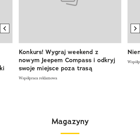
previous element
n
Konkurs! Wygraj weekend z
Niem
nowym Jeepem Compass i odkryj
Współp
ki
swoje miejsce poza trasą
Współpraca reklamowa
Magazyny