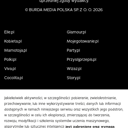
uprzedniej zgody wydawcy.
©
BURDA MEDIA POLSKA SP. Z O. O. 2026
Elle.pl
Glamour.pl
Kobieta.pl
Mojegotowanie.pl
Mamotoja.pl
Party.pl
Polki.pl
Przyslijprzepis.pl
Viva.pl
Wizaz.pl
Cocolita.pl
Story.pl
Jakiekolwiek aktywności, w szczególności: pobieranie, zwielokrotnianie,
przechowywanie, lub inne wykorzystywanie treści, danych lub informacji
dostępnych w ramach niniejszego serwisu oraz wszystkich jego podstron,
w szczególności w celu ich eksploracji, zmierzającej do tworzenia,
rozwoju, modyfikacji i szkolenia systemów uczenia maszynowego,
algorytmów lub sztucznej inteligencji
jest zabronione oraz wymaga