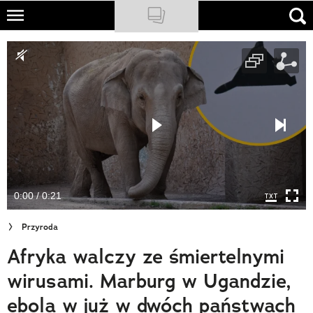
Skip
to
NATIONAL GEOGRAPHIC
main
content
TRAVELER
PODCASTY
Sklep
Newsletter
0:00 / 0:21
Cuda Polski
Przyroda
Wielki Konkurs Fotograficzny
Afryka walczy ze śmiertelnymi
Trendbook Podróżniczy
wirusami. Marburg w Ugandzie,
Polecane
ebola w już w dwóch państwach