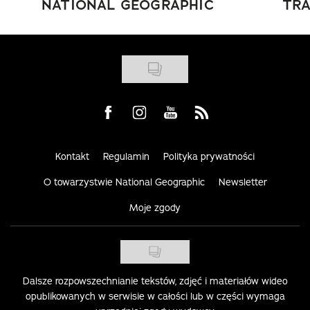
NATIONAL GEOGRAPHIC
TRA
Visit us on Facebook
Visit us on Instagram
Visit us on Youtube
Visit us on Rss
Kontakt
Regulamin
Polityka prywatności
O towarzystwie National Geographic
Newsletter
Moje zgody
Dalsze rozpowszechnianie tekstów, zdjęć i materiałów wideo
opublikowanych w serwisie w całości lub w części wymaga