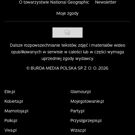
O towarzystwie National Geographic
Newsletter
Moje zgody
Dalsze rozpowszechnianie tekstów, zdjęć i materiałów wideo
opublikowanych w serwisie w całości lub w części wymaga
uprzedniej zgody wydawcy.
©
BURDA MEDIA POLSKA SP. Z O. O. 2026
Elle.pl
Glamour.pl
Kobieta.pl
Mojegotowanie.pl
Mamotoja.pl
Party.pl
Polki.pl
Przyslijprzepis.pl
Viva.pl
Wizaz.pl