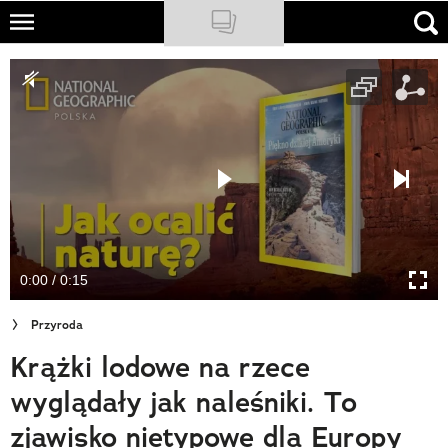
Skip
to
NATIONAL GEOGRAPHIC
main
content
TRAVELER
PODCASTY
Sklep
Newsletter
0:00 / 0:15
Cuda Polski
Przyroda
Wielki Konkurs Fotograficzny
Krążki lodowe na rzece
Trendbook Podróżniczy
wyglądały jak naleśniki. To
Polecane
zjawisko nietypowe dla Europy