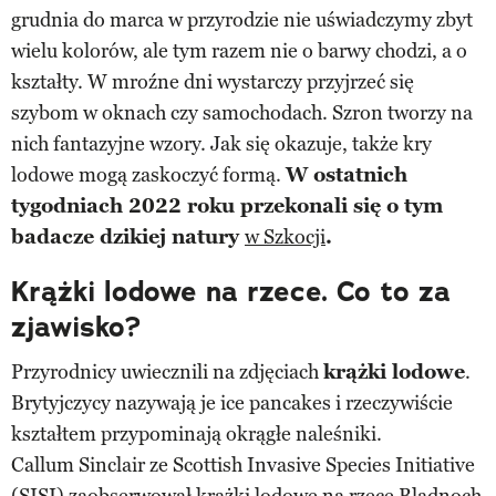
grudnia do marca w przyrodzie nie uświadczymy zbyt
wielu kolorów, ale tym razem nie o barwy chodzi, a o
kształty. W mroźne dni wystarczy przyjrzeć się
szybom w oknach czy samochodach. Szron tworzy na
nich fantazyjne wzory. Jak się okazuje, także kry
lodowe mogą zaskoczyć formą.
W ostatnich
tygodniach 2022 roku przekonali się o tym
badacze dzikiej natury
w Szkocji
.
Krążki lodowe na rzece. Co to za
zjawisko?
Przyrodnicy uwiecznili na zdjęciach
krążki lodowe
.
Brytyjczycy nazywają je ice pancakes i rzeczywiście
kształtem przypominają okrągłe naleśniki.
Callum Sinclair ze Scottish Invasive Species Initiative
(SISI) zaobserwował krążki lodowe na rzece Bladnoch