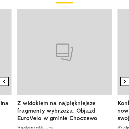
Pokazywanie elementu 1 z 20
previous element
n
ina
Z widokiem na najpiękniejsze
Kon
fragmenty wybrzeża. Objazd
now
EuroVelo w gminie Choczewo
swoj
Współpraca reklamowa
Współp