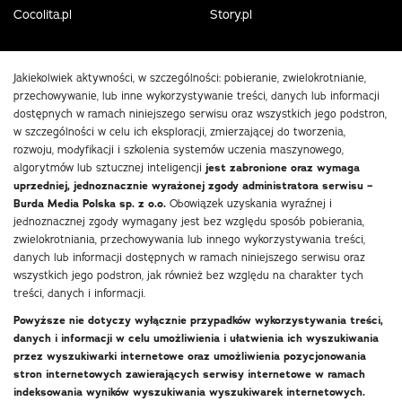
Cocolita.pl
Story.pl
Jakiekolwiek aktywności, w szczególności: pobieranie, zwielokrotnianie,
przechowywanie, lub inne wykorzystywanie treści, danych lub informacji
dostępnych w ramach niniejszego serwisu oraz wszystkich jego podstron,
w szczególności w celu ich eksploracji, zmierzającej do tworzenia,
rozwoju, modyfikacji i szkolenia systemów uczenia maszynowego,
algorytmów lub sztucznej inteligencji
jest zabronione oraz wymaga
uprzedniej, jednoznacznie wyrażonej zgody administratora serwisu –
Burda Media Polska sp. z o.o.
Obowiązek uzyskania wyraźnej i
jednoznacznej zgody wymagany jest bez względu sposób pobierania,
zwielokrotniania, przechowywania lub innego wykorzystywania treści,
danych lub informacji dostępnych w ramach niniejszego serwisu oraz
wszystkich jego podstron, jak również bez względu na charakter tych
treści, danych i informacji.
Powyższe nie dotyczy wyłącznie przypadków wykorzystywania treści,
danych i informacji w celu umożliwienia i ułatwienia ich wyszukiwania
przez wyszukiwarki internetowe oraz umożliwienia pozycjonowania
stron internetowych zawierających serwisy internetowe w ramach
indeksowania wyników wyszukiwania wyszukiwarek internetowych.