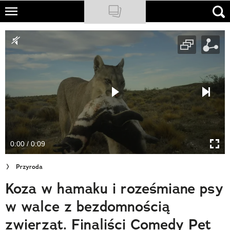
Skip
to
NATIONAL GEOGRAPHIC
main
content
TRAVELER
PODCASTY
Sklep
Newsletter
0:00 / 0:09
Cuda Polski
Przyroda
Wielki Konkurs Fotograficzny
Koza w hamaku i roześmiane psy
Trendbook Podróżniczy
w walce z bezdomnością
Polecane
zwierząt. Finaliści Comedy Pet