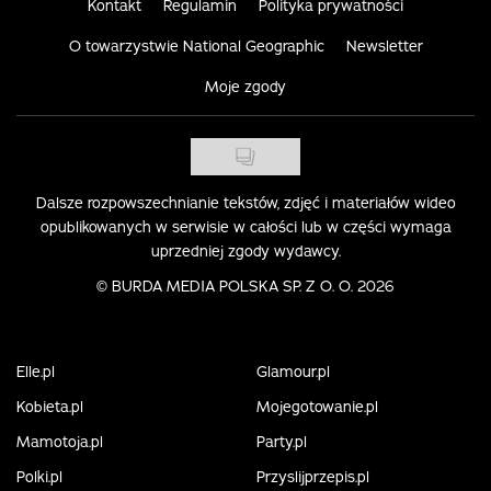
Kontakt
Regulamin
Polityka prywatności
O towarzystwie National Geographic
Newsletter
Moje zgody
Dalsze rozpowszechnianie tekstów, zdjęć i materiałów wideo
opublikowanych w serwisie w całości lub w części wymaga
uprzedniej zgody wydawcy.
©
BURDA MEDIA POLSKA SP. Z O. O. 2026
Elle.pl
Glamour.pl
Kobieta.pl
Mojegotowanie.pl
Mamotoja.pl
Party.pl
Polki.pl
Przyslijprzepis.pl