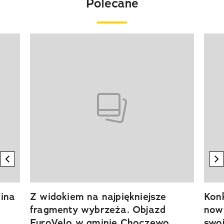
Polecane
Pokazywanie elementu 1 z 20
previous element
n
ina
Z widokiem na najpiękniejsze
Kon
fragmenty wybrzeża. Objazd
now
EuroVelo w gminie Choczewo
swoj