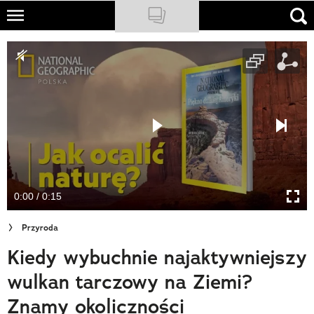
Skip
to
NATIONAL GEOGRAPHIC
main
content
TRAVELER
PODCASTY
Sklep
Newsletter
0:00 / 0:15
Cuda Polski
Przyroda
Wielki Konkurs Fotograficzny
Kiedy wybuchnie najaktywniejszy
Trendbook Podróżniczy
wulkan tarczowy na Ziemi?
Polecane
Znamy okoliczności