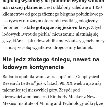
najdalej wysunięty na południe czynny wulkan
na naszej planecie
. Jest oddalony zaledwie o 1350
kilometrów od geograficznego bieguna południowego
i skrywa w mroźnym otoczeniu rzadki, geologiczny
fenomen –
stale gotujące się jezioro lawy
. Z tych
lodowych „wrót do piekła” nieustannie ulatniają się
gazy, które – jak udowodnili amerykańscy geochemicy
– niosą ze sobą wyjątkowo drogocenny ładunek.
Nie jedz złotego śniegu, nawet na
lodowym kontynencie
Badania opublikowane w czasopiśmie „Geophysical
Research Letters” już w latach 90. XX wieku ujawniły
tajemnicę tej niezwykłej góry. Zespół pod
kierownictwem badaczki Kimberly Meeker z New
Mexico Institute of Mining and Technology odkrył, że