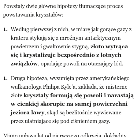
Powstały dwie główne hipotezy tłumaczące proces
powstawania kryształów:
Według pierwszej z nich, w miarę jak gorące gazy z
krateru stykają się z mroźnym antarktycznym
powietrzem i gwałtownie stygną,
złoto wytrąca
się i krystalizuje bezpośrednio z lotnych
związków
, opadając powoli na otaczający lód.
Druga hipoteza, wysunięta przez amerykańskiego
wulkanologa Philipa Kyle'a, zakłada, że misterne
złote
kryształy formują się powoli i narastają
w cienkiej skorupie na samej powierzchni
jeziora lawy
, skąd są bezlitośnie wywiewane
przez ulatniające się pod ciśnieniem gazy.
Mimo upływu lat od pierwszego odkrycia, dokładny