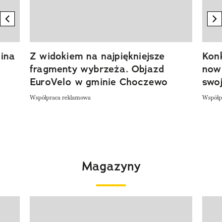
previous element
n
ina
Z widokiem na najpiękniejsze
Kon
fragmenty wybrzeża. Objazd
now
EuroVelo w gminie Choczewo
swoj
Współpraca reklamowa
Współp
Magazyny
Pokazywanie elementu 1 z 4