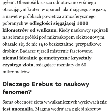
pyłem. Obecność kruszcu odnotowano w śniegu
otaczającym krater, w oparach ulatniającego się gazu,
a nawet w próbkach powietrza atmosferycznego
pobranych
w odległości sięgającej 1000
kilometrów od wulkanu
. Kiedy naukowcy spojrzeli
na zebrane próbki pod mikroskopem elektronowym,
okazało się, że nie są to bezkształtne, przypadkowe
drobiny. Badacze ujrzeli misternie fasetowane,
niemal idealnie geometryczne kryształy
czystego złota
, osiągające rozmiary do 60
mikrometrów.
Dlaczego Erebus to naukowy
fenomen?
Sama obecność złota w wulkanicznych wyziewach
nie
jest anomalią
. Magma wędrująca z głębi skorupy