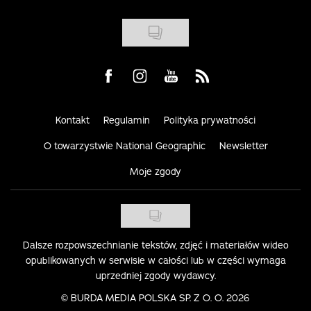
Visit us on Facebook
Visit us on Instagram
Visit us on Youtube
Visit us on Rss
Kontakt
Regulamin
Polityka prywatności
O towarzystwie National Geographic
Newsletter
Moje zgody
Dalsze rozpowszechnianie tekstów, zdjęć i materiałów wideo
opublikowanych w serwisie w całości lub w części wymaga
uprzedniej zgody wydawcy.
©
BURDA MEDIA POLSKA SP. Z O. O. 2026