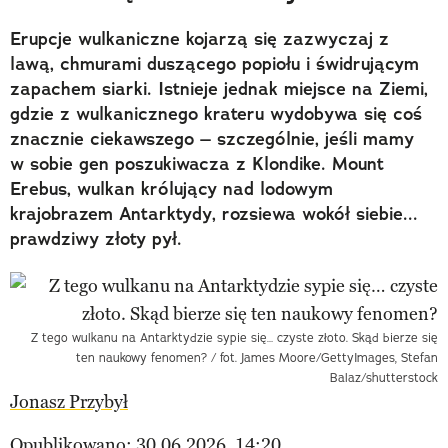
Erupcje wulkaniczne kojarzą się zazwyczaj z
lawą, chmurami duszącego popiołu i świdrującym
zapachem siarki. Istnieje jednak miejsce na Ziemi,
gdzie z wulkanicznego krateru wydobywa się coś
znacznie ciekawszego – szczególnie, jeśli mamy
w sobie gen poszukiwacza z Klondike. Mount
Erebus, wulkan królujący nad lodowym
krajobrazem Antarktydy, rozsiewa wokół siebie...
prawdziwy złoty pył.
Z tego wulkanu na Antarktydzie sypie się… czyste złoto. Skąd bierze się
ten naukowy fenomen? / fot. James Moore/GettyImages, Stefan
Balaz/shutterstock
Jonasz Przybył
Opublikowano: 30.06.2026, 14:20