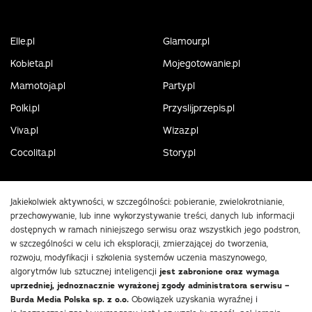
Elle.pl
Glamour.pl
Kobieta.pl
Mojegotowanie.pl
Mamotoja.pl
Party.pl
Polki.pl
Przyslijprzepis.pl
Viva.pl
Wizaz.pl
Cocolita.pl
Story.pl
Jakiekolwiek aktywności, w szczególności: pobieranie, zwielokrotnianie,
przechowywanie, lub inne wykorzystywanie treści, danych lub informacji
dostępnych w ramach niniejszego serwisu oraz wszystkich jego podstron,
w szczególności w celu ich eksploracji, zmierzającej do tworzenia,
rozwoju, modyfikacji i szkolenia systemów uczenia maszynowego,
algorytmów lub sztucznej inteligencji
jest zabronione oraz wymaga
uprzedniej, jednoznacznie wyrażonej zgody administratora serwisu –
Burda Media Polska sp. z o.o.
Obowiązek uzyskania wyraźnej i