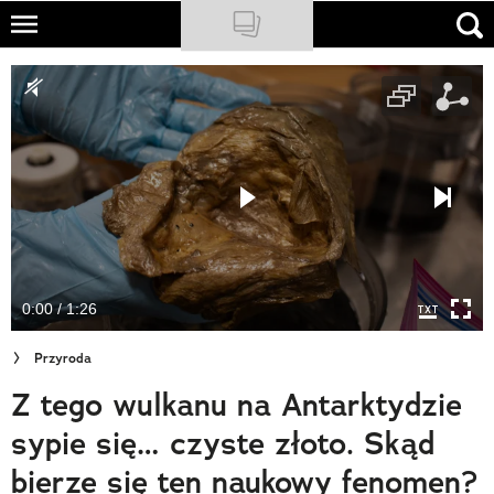
Skip
to
NATIONAL GEOGRAPHIC
main
content
TRAVELER
PODCASTY
Sklep
Newsletter
0:00 / 1:26
Cuda Polski
Przyroda
Wielki Konkurs Fotograficzny
Z tego wulkanu na Antarktydzie
Trendbook Podróżniczy
sypie się… czyste złoto. Skąd
Polecane
bierze się ten naukowy fenomen?