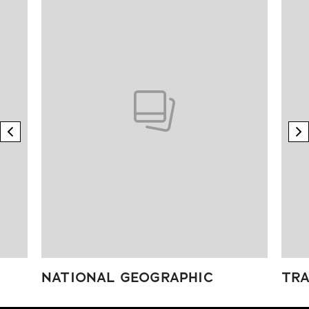
previous element
n
NATIONAL GEOGRAPHIC
TRA