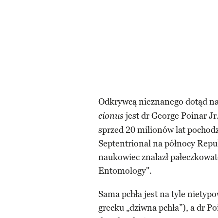
Odkrywcą nieznanego dotąd na
jest dr George Poinar Jr
cionus
sprzed 20 milionów lat pochodz
Septentrional na północy Rep
naukowiec znalazł pałeczkowate
Entomology".
Sama pchła jest na tyle nietypo
grecku „dziwna pchła”), a dr P