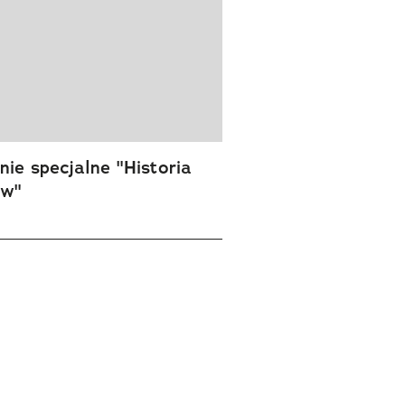
ie specjalne "Historia
ów"