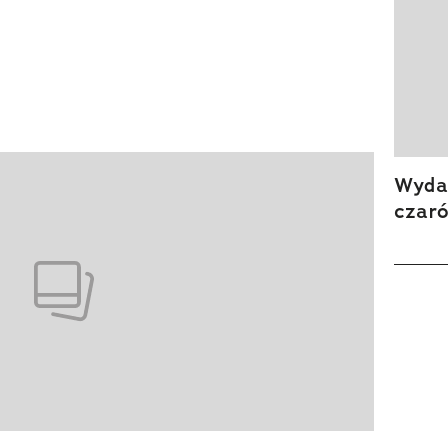
Wydan
czar