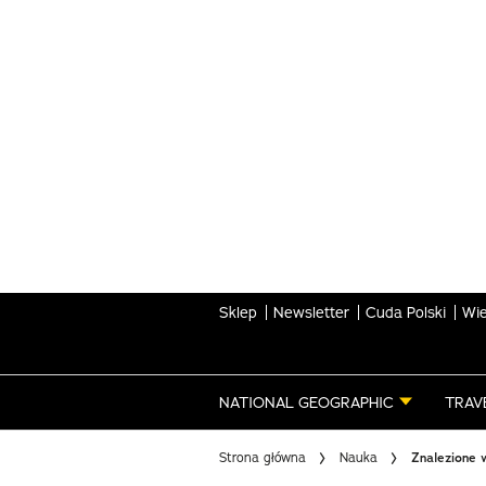
Skip
to
main
content
Sklep
Newsletter
Cuda Polski
Wie
NATIONAL GEOGRAPHIC
TRAV
Strona główna
Nauka
Znalezione w