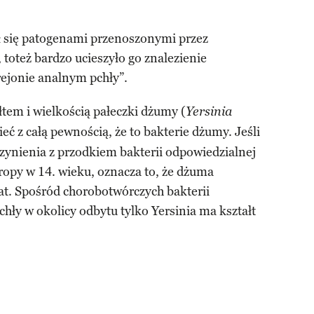
się patogenami przenoszonymi przez
 toteż bardzo ucieszyło go znalezienie
rejonie analnym pchły”.
łtem i wielkością pałeczki dżumy (
Yersinia
ieć z całą pewnością, że to bakterie dżumy. Jeśli
zynienia z przodkiem bakterii odpowiedzialnej
ropy w 14. wieku, oznacza to, że dżuma
at. Spośród chorobotwórczych bakterii
hły w okolicy odbytu tylko Yersinia ma kształt