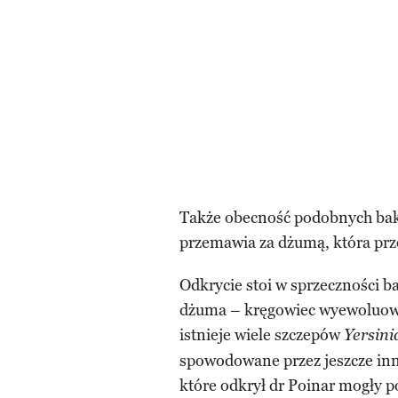
Także obecność podobnych bakt
przemawia za dżumą, która prz
Odkrycie stoi w sprzeczności b
dżuma – kręgowiec wyewoluował 
istnieje wiele szczepów
Yersini
spowodowane przez jeszcze inne
które odkrył dr Poinar mogły p