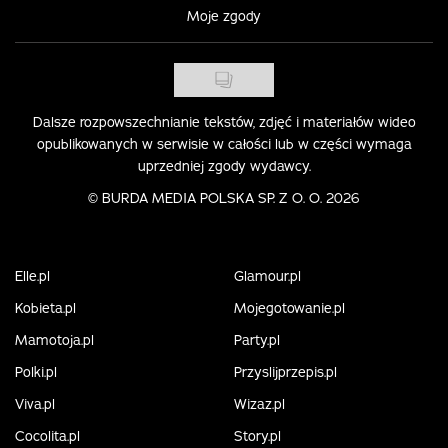
Moje zgody
Dalsze rozpowszechnianie tekstów, zdjęć i materiałów wideo
opublikowanych w serwisie w całości lub w części wymaga
uprzedniej zgody wydawcy.
©
BURDA MEDIA POLSKA SP. Z O. O. 2026
Elle.pl
Glamour.pl
Kobieta.pl
Mojegotowanie.pl
Mamotoja.pl
Party.pl
Polki.pl
Przyslijprzepis.pl
Viva.pl
Wizaz.pl
Cocolita.pl
Story.pl