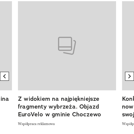
Pokazywanie elementu 1 z 20
previous element
n
ina
Z widokiem na najpiękniejsze
Kon
fragmenty wybrzeża. Objazd
now
EuroVelo w gminie Choczewo
swoj
Współpraca reklamowa
Współp