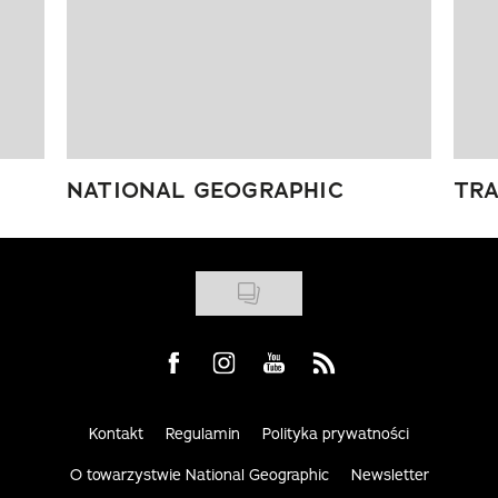
NATIONAL GEOGRAPHIC
TRA
Visit us on Facebook
Visit us on Instagram
Visit us on Youtube
Visit us on Rss
Kontakt
Regulamin
Polityka prywatności
O towarzystwie National Geographic
Newsletter