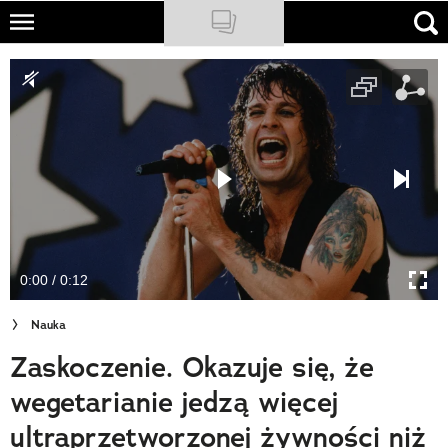
Skip
to
NATIONAL GEOGRAPHIC
main
content
TRAVELER
PODCASTY
Sklep
Newsletter
0:00 / 0:12
Cuda Polski
Nauka
Wielki Konkurs Fotograficzny
Zaskoczenie. Okazuje się, że
Trendbook Podróżniczy
wegetarianie jedzą więcej
Polecane
ultraprzetworzonej żywności niż