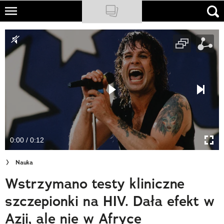
Skip
to
NATIONAL GEOGRAPHIC
main
content
TRAVELER
PODCASTY
Sklep
Newsletter
0:00 / 0:12
Cuda Polski
Nauka
Wielki Konkurs Fotograficzny
Wstrzymano testy kliniczne
Trendbook Podróżniczy
szczepionki na HIV. Dała efekt w
Polecane
Azji, ale nie w Afryce