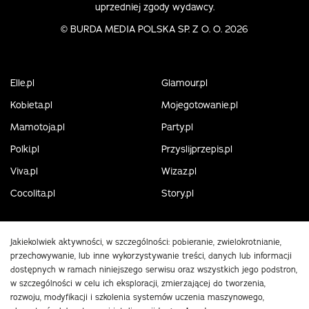
uprzedniej zgody wydawcy.
©
BURDA MEDIA POLSKA SP. Z O. O. 2026
Elle.pl
Glamour.pl
Kobieta.pl
Mojegotowanie.pl
Mamotoja.pl
Party.pl
Polki.pl
Przyslijprzepis.pl
Viva.pl
Wizaz.pl
Cocolita.pl
Story.pl
Jakiekolwiek aktywności, w szczególności: pobieranie, zwielokrotnianie,
przechowywanie, lub inne wykorzystywanie treści, danych lub informacji
dostępnych w ramach niniejszego serwisu oraz wszystkich jego podstron,
w szczególności w celu ich eksploracji, zmierzającej do tworzenia,
rozwoju, modyfikacji i szkolenia systemów uczenia maszynowego,