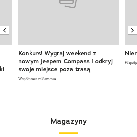
previous element
n
Konkurs! Wygraj weekend z
Niem
nowym Jeepem Compass i odkryj
Współp
ki
swoje miejsce poza trasą
Współpraca reklamowa
Magazyny