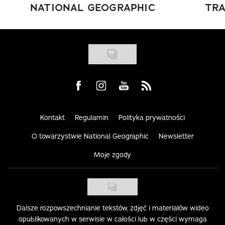
NATIONAL GEOGRAPHIC
TRA
Visit us on Facebook
Visit us on Instagram
Visit us on Youtube
Visit us on Rss
Kontakt
Regulamin
Polityka prywatności
O towarzystwie National Geographic
Newsletter
Moje zgody
Dalsze rozpowszechnianie tekstów, zdjęć i materiałów wideo
opublikowanych w serwisie w całości lub w części wymaga