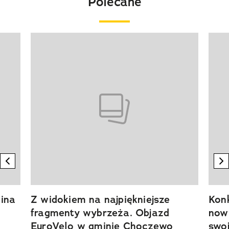
Polecane
Pokazywanie elementu 1 z 20
previous element
n
ina
Z widokiem na najpiękniejsze
Kon
fragmenty wybrzeża. Objazd
now
EuroVelo w gminie Choczewo
swoj