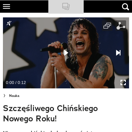
Skip
to
NATIONAL GEOGRAPHIC
main
content
TRAVELER
PODCASTY
Sklep
Newsletter
0:00 / 0:12
Cuda Polski
Nauka
Wielki Konkurs Fotograficzny
Szczęśliwego Chińskiego
Trendbook Podróżniczy
Nowego Roku!
Polecane