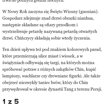
trwa do późnych godzin nocnych.
W Nowy Rok zaczyna się Święto Wiosny (guonian).
Gospodarz zdejmuje znad drzwi obrazki nianhua,
następnie składane są ofiary przodkom i
wystrzeliwuje petardę nazywaną petardą otwartych
drzwi. Chińczycy składają sobie wtedy życzenia.
Ten dzień upływa też pod znakiem kolorowych parad,
które przemierzają ulice miast i wiosek, a w
świątyniach odbywają się targi, na których można
spróbować potraw z różnych zakątków Chin, kupić
lampiony, wachlarze czy drewniane figurki. Ale także
obejrzeć niezwykły taniec lwów, który do Chin
przywędrował w okresie dynastii Tang z terenu Persji.
1 z 5