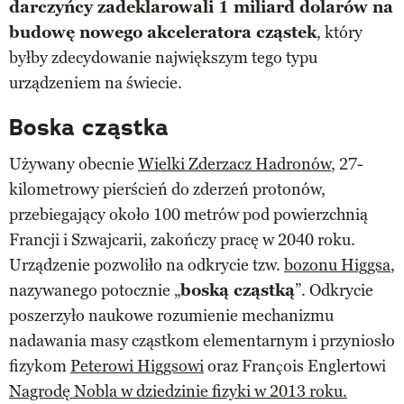
darczyńcy zadeklarowali 1 miliard dolarów na
budowę nowego akceleratora cząstek
, który
byłby zdecydowanie największym tego typu
urządzeniem na świecie.
Boska cząstka
Używany obecnie
Wielki Zderzacz Hadronów
, 27-
kilometrowy pierścień do zderzeń protonów,
przebiegający około 100 metrów pod powierzchnią
Francji i Szwajcarii, zakończy pracę w 2040 roku.
Urządzenie pozwoliło na odkrycie tzw.
bozonu Higgsa
,
nazywanego potocznie „
boską cząstką
”. Odkrycie
poszerzyło naukowe rozumienie mechanizmu
nadawania masy cząstkom elementarnym i przyniosło
fizykom
Peterowi Higgsowi
oraz François Englertowi
Nagrodę Nobla w dziedzinie fizyki w 2013 roku.