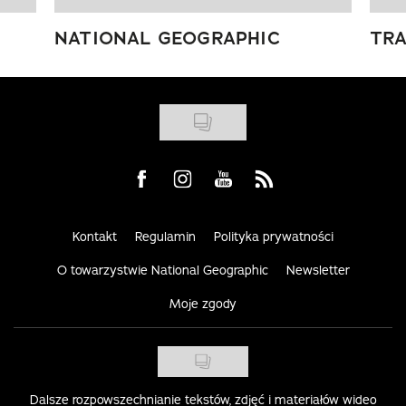
NATIONAL GEOGRAPHIC
TRA
Visit us on Facebook
Visit us on Instagram
Visit us on Youtube
Visit us on Rss
Kontakt
Regulamin
Polityka prywatności
O towarzystwie National Geographic
Newsletter
Moje zgody
Dalsze rozpowszechnianie tekstów, zdjęć i materiałów wideo