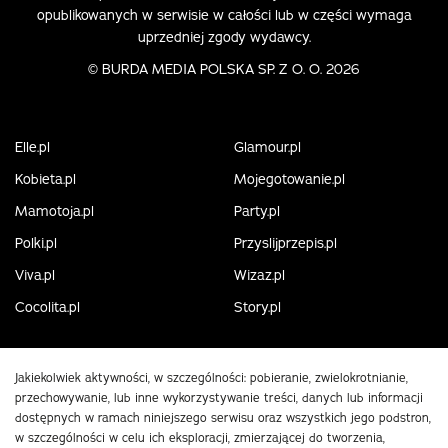
opublikowanych w serwisie w całości lub w części wymaga
uprzedniej zgody wydawcy.
©
BURDA MEDIA POLSKA SP. Z O. O. 2026
Elle.pl
Glamour.pl
Kobieta.pl
Mojegotowanie.pl
Mamotoja.pl
Party.pl
Polki.pl
Przyslijprzepis.pl
Viva.pl
Wizaz.pl
Cocolita.pl
Story.pl
Jakiekolwiek aktywności, w szczególności: pobieranie, zwielokrotnianie,
przechowywanie, lub inne wykorzystywanie treści, danych lub informacji
dostępnych w ramach niniejszego serwisu oraz wszystkich jego podstron,
w szczególności w celu ich eksploracji, zmierzającej do tworzenia,