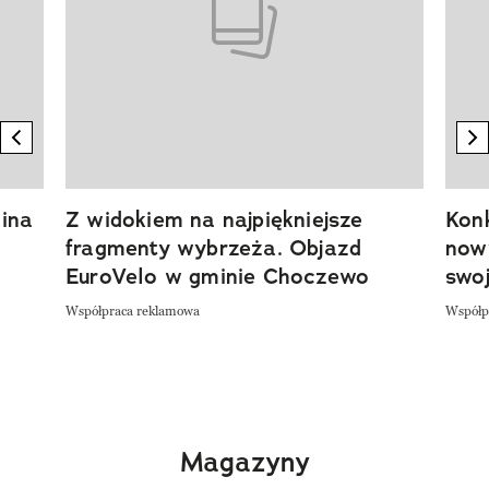
previous element
n
ina
Z widokiem na najpiękniejsze
Kon
fragmenty wybrzeża. Objazd
now
EuroVelo w gminie Choczewo
swoj
Współpraca reklamowa
Współp
Magazyny