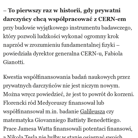
–
To pierwszy raz w historii, gdy prywatni
darczyńcy chcą współpracować z CERN-em
przy budowie wyjątkowego instrumentu badawczego,
który pozwoli ludzkości wykonać ogromny krok
naprzód w zrozumieniu fundamentalnej fizyki –
powiedziała dyrektor generalna CERN-u, Fabiola
Gianotti.
Kwestia współfinansowania badań naukowych przez
prywatnych darczyńców nie jest niczym nowym.
Można wręcz powiedzieć, że jest to powrót do korzeni.
Florencki ród Medyceuszy finansował lub
współfinansował m.in. badanie
Galileusza
czy
matematyka Giovanniego Battisty Benedettiego.
Prace Jamesa Watta finansowali potentaci finansowi,
a
Nikola Tesla
nie byłby w stanie osiągnąć swoich