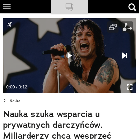
Skip
to
NATIONAL GEOGRAPHIC
main
content
TRAVELER
PODCASTY
Sklep
Newsletter
0:00 / 0:12
Cuda Polski
Nauka
Wielki Konkurs Fotograficzny
Nauka szuka wsparcia u
Trendbook Podróżniczy
prywatnych darczyńców.
Polecane
Miliarderzy chcą wesprzeć