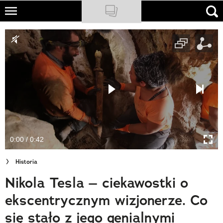
Skip
to
NATIONAL GEOGRAPHIC
main
content
TRAVELER
PODCASTY
Sklep
Newsletter
0:00 / 0:42
Cuda Polski
Historia
Wielki Konkurs Fotograficzny
Nikola Tesla – ciekawostki o
Trendbook Podróżniczy
ekscentrycznym wizjonerze. Co
Polecane
się stało z jego genialnymi