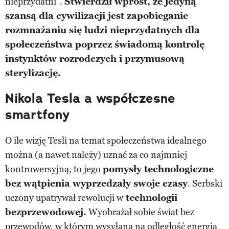
nieprzydatni”.
Stwierdził wprost, że jedyną
szansą dla cywilizacji jest zapobieganie
rozmnażaniu się ludzi nieprzydatnych dla
społeczeństwa poprzez świadomą kontrolę
instynktów rozrodczych i przymusową
sterylizację.
Nikola Tesla a współczesne
smartfony
O ile wizję Tesli na temat społeczeństwa idealnego
można (a nawet należy) uznać za co najmniej
kontrowersyjną, to jego
pomysły technologiczne
bez wątpienia wyprzedzały swoje czasy
. Serbski
uczony upatrywał rewolucji w
technologii
bezprzewodowej.
Wyobrażał sobie świat bez
przewodów, w którym wysyłana na odległość energia