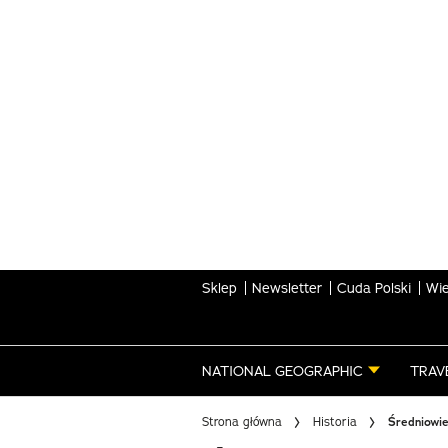
Skip
to
main
content
Sklep
Newsletter
Cuda Polski
Wie
NATIONAL GEOGRAPHIC
TRAV
Strona główna
Historia
Średniowie