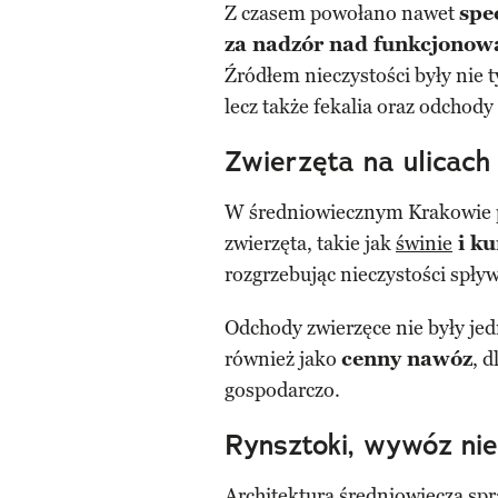
Z czasem powołano nawet
spe
za nadzór nad funkcjonow
Źródłem nieczystości były nie 
lecz także fekalia oraz odcho
Zwierzęta na ulicac
W średniowiecznym Krakowie
zwierzęta, takie jak
świnie
i ku
rozgrzebując nieczystości spły
Odchody zwierzęce nie były je
również jako
cenny nawóz
, d
gospodarczo.
Rynsztoki, wywóz niec
Architektura średniowiecza
spr