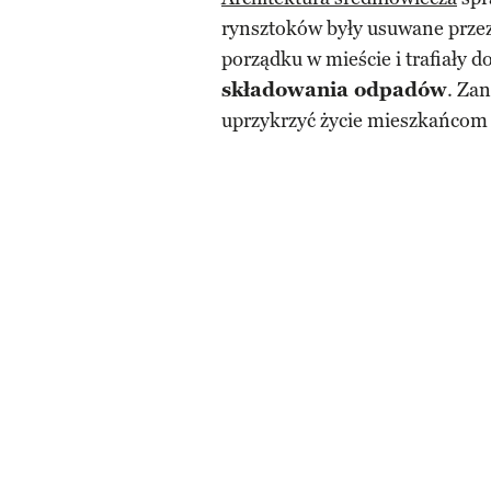
rynsztoków były usuwane prze
porządku w mieście i trafiały d
składowania odpadów
. Zan
uprzykrzyć życie mieszkańco