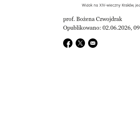
Widok na XIV-wieczny Kraków, je
prof. Bożena Czwojdrak
Opublikowano: 02.06.2026, 09
Udostępnij na facebook
Udostępnij na twitter
E-mail do przyjaciela