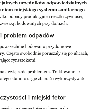
cjalnych urzędników odpowiedzialnych
aniem miejskiego systemu sanitarnego
.
tylko odpady produkcyjne i resztki żywności,
dy zwierząt hodowanych przy domach.
h i problem odpadów
 powszechnie hodowano przydomowe
ry
. Często swobodnie poruszały się po ulicach,
wające rynsztokami.
dnak wyłącznie problemem. Traktowano je
latego starano się je zbierać i wykorzystywać
zystości i miejski fetor
awiała, że nieczystości wylewane do