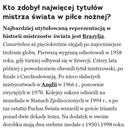
Kto zdobył najwięcej tytułów
mistrza świata w piłce nożnej?
Najbardziej utytułowaną reprezentacją w
historii mistrzostw świata jest
Brazylia
.
aż pięciokrotnie sięgali po najcenniejsze
Canarinhos
trofeum globu. Pierwszą wygraną odnotowali w 1958
roku, gdy turniej odbywał się w Szwecji. Cztery lata
później z powodzeniem obronili tytuł mistrzowski, po
finale z Czechosłowacją. Po nieco słabszych
mistrzostwach w
Anglii
w 1966 r., ponownie
zwyciężyli w 1970. Kolejny sukces odnieśli na
mundialu w Stanach Zjednoczonych w 1994 r., a po
raz ostatni Puchar Świata wznieśli w geście triumfu
ponad dwie dekady temu. Na dodatek w swoim
dorobku mają dwa srebrne medale z 1950 i 1998 roku.