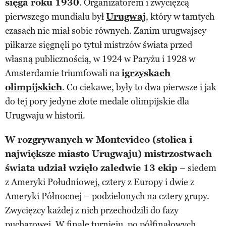
sięga roku 1930
. Organizatorem i zwycięzcą
pierwszego mundialu był
Urugwaj
, który w tamtych
czasach nie miał sobie równych. Zanim urugwajscy
piłkarze sięgnęli po tytuł mistrzów świata przed
własną publicznością, w 1924 w Paryżu i 1928 w
Amsterdamie triumfowali na
igrzyskach
olimpijskich
. Co ciekawe, były to dwa pierwsze i jak
do tej pory jedyne złote medale olimpijskie dla
Urugwaju w historii.
W rozgrywanych w Montevideo (stolica i
największe miasto Urugwaju) mistrzostwach
świata udział wzięło zaledwie 13 ekip
– siedem
z Ameryki Południowej, cztery z Europy i dwie z
Ameryki Północnej – podzielonych na cztery grupy.
Zwycięzcy każdej z nich przechodzili do fazy
pucharowej. W finale turnieju, po półfinałowych