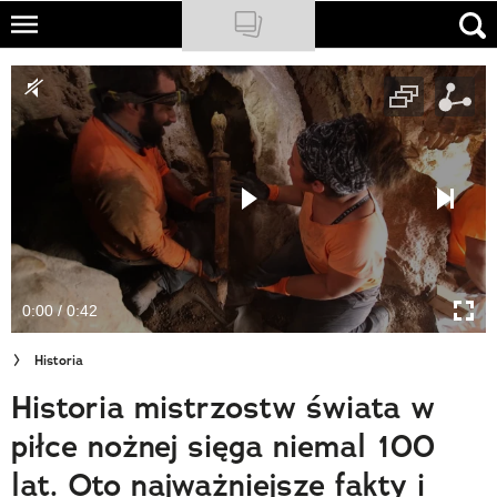
Skip
to
NATIONAL GEOGRAPHIC
main
content
TRAVELER
PODCASTY
Sklep
Newsletter
0:00 / 0:42
Cuda Polski
Historia
Wielki Konkurs Fotograficzny
Historia mistrzostw świata w
Trendbook Podróżniczy
piłce nożnej sięga niemal 100
Polecane
lat. Oto najważniejsze fakty i