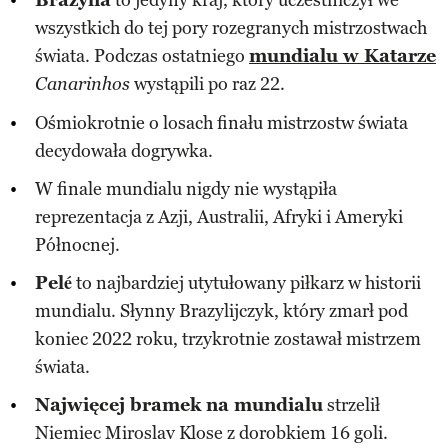
Brazylia
to jedyny kraj, który uczestniczył we
wszystkich do tej pory rozegranych mistrzostwach
świata. Podczas ostatniego
mundialu w Katarze
wystąpili po raz 22.
Canarinhos
Ośmiokrotnie o losach finału mistrzostw świata
decydowała dogrywka.
W finale mundialu nigdy nie wystąpiła
reprezentacja z Azji, Australii, Afryki i Ameryki
Północnej.
Pelé
to najbardziej utytułowany piłkarz w historii
mundialu. Słynny Brazylijczyk, który zmarł pod
koniec 2022 roku, trzykrotnie zostawał mistrzem
świata.
Najwięcej bramek na mundialu
strzelił
Niemiec Miroslav Klose z dorobkiem 16 goli.