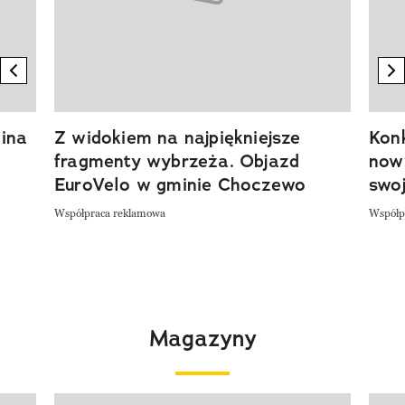
previous element
n
ina
Z widokiem na najpiękniejsze
Kon
fragmenty wybrzeża. Objazd
now
EuroVelo w gminie Choczewo
swoj
Współpraca reklamowa
Współp
Magazyny