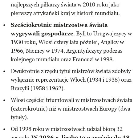
najlepszych piłkarzy świata w 2010 roku jako
pierwszy afrykański kraj w historii mundialu.
Sześciokrotnie mistrzostwa świata
wygrywali gospodarze
. Byli to Urugwajczycy w
1930 roku, Włosi cztery lata później, Anglicy w
1966, Niemcy w 1974, Argentyńczycy podczas
kolejnego mundialu oraz Francuzi w 1998.
Dwukrotnie z rzędu tytuł mistrzów świata zdobyły
wyłącznie reprezentacje Włoch (1934 i 1938) oraz
Brazylii (1958 i 1962).
Włosi częściej triumfowali w mistrzostwach świata
(czterokrotnie) niż w mistrzostwach Europy (dwa
tytuły).
Od 1998 roku w mistrzostwach udział biorą 32
zespoły.
W 2026 r. liczba ta wzrośnie do 48
.