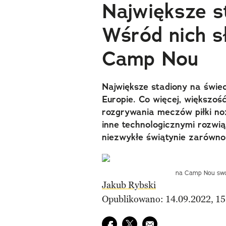
Największe s
Wśród nich s
Camp Nou
Największe stadiony na świec
Europie. Co więcej, większoś
rozgrywania meczów piłki noż
inne technologicznymi rozwiąz
niezwykłe świątynie zarówno s
na Camp Nou swoj
Jakub Rybski
Opublikowano: 14.09.2022, 15
Udostępnij na facebook
Udostępnij na twitter
E-mail do przyjaciela