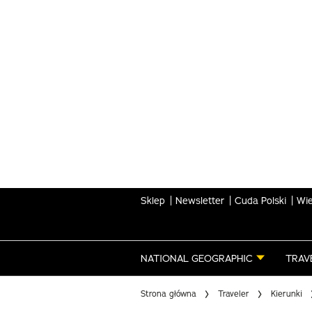
Skip
to
main
content
Sklep
Newsletter
Cuda Polski
Wie
NATIONAL GEOGRAPHIC
TRAV
Strona główna
Traveler
Kierunki