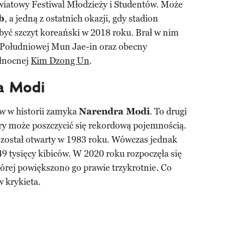
Światowy Festiwal Młodzieży i Studentów. Może
b
, a jedną z ostatnich okazji, gdy stadion
 być szczyt koreański w 2018 roku. Brał w nim
i Południowej Mun Jae-in oraz obecny
łnocnej
Kim Dzong Un
.
a Modi
w w historii zamyka
Narendra Modi
. To drugi
óry może poszczycić się rekordową pojemnością.
 został otwarty w 1983 roku. Wówczas jednak
49 tysięcy kibiców. W 2020 roku rozpoczęła się
órej powiększono go prawie trzykrotnie. Co
w krykieta.