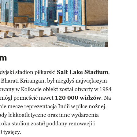
um
dyjski stadion piłkarski
Salt Lake Stadium
,
 Bharati Krirangan, był niegdyś największym
owany w Kolkacie obiekt został otwarty w 1984
y mógł pomieścić nawet
120 000 widzów
. Na
e mecze reprezentacja Indii w piłce nożnej.
dy lekkoatletyczne oraz inne wydarzenia
roku stadion został poddany renowacji i
 tysięcy.