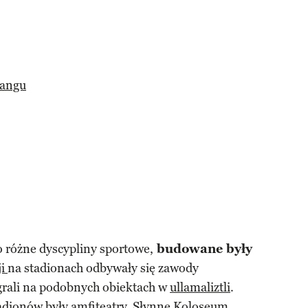
jangu
o różne dyscypliny sportowe,
budowane były
ji
na stadionach odbywały się zawody
grali na podobnych obiektach w
ullamaliztli
.
ionów były amfiteatry. Słynne
Koloseum
,