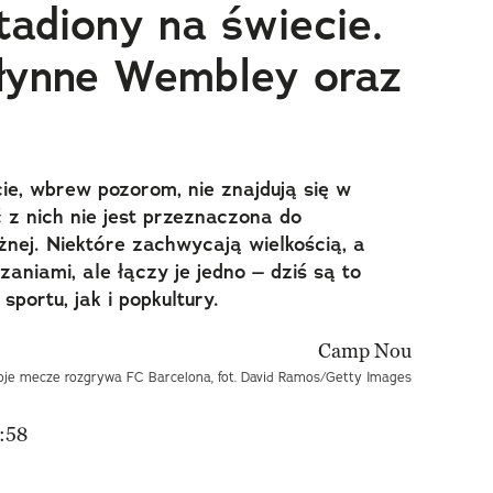
tadiony na świecie.
łynne Wembley oraz
ie, wbrew pozorom, nie znajdują się w
ć z nich nie jest przeznaczona do
nej. Niektóre zachwycają wielkością, a
aniami, ale łączy je jedno – dziś są to
portu, jak i popkultury.
e mecze rozgrywa FC Barcelona, fot. David Ramos/Getty Images
:58