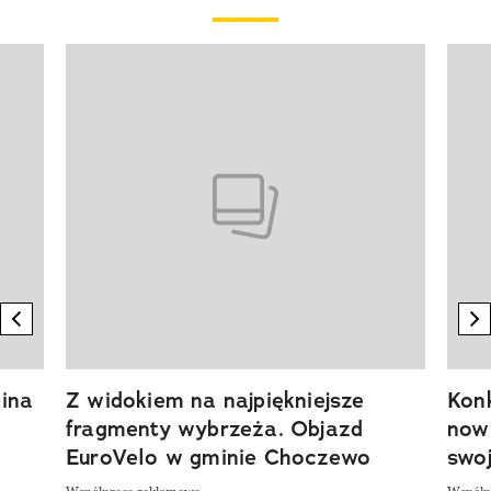
Pokazywanie elementu 1 z 20
previous element
n
ina
Z widokiem na najpiękniejsze
Kon
fragmenty wybrzeża. Objazd
now
EuroVelo w gminie Choczewo
swoj