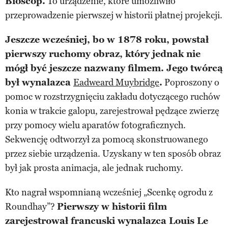
Bioscop.
To urządzenie, które umożliwiło
przeprowadzenie pierwszej w historii płatnej projekcji.
Jeszcze wcześniej, bo w 1878 roku, powstał
pierwszy ruchomy obraz, który jednak nie
mógł być jeszcze nazwany filmem. Jego twórcą
był wynalazca
Eadweard Muybridge
.
Poproszony o
pomoc w rozstrzygnięciu zakładu dotyczącego ruchów
konia w trakcie galopu, zarejestrował pędzące zwierzę
przy pomocy wielu aparatów fotograficznych.
Sekwencję odtworzył za pomocą skonstruowanego
przez siebie urządzenia. Uzyskany w ten sposób obraz
był jak prosta animacja, ale jednak ruchomy.
Kto nagrał wspomnianą wcześniej „Scenkę ogrodu z
Roundhay”?
Pierwszy w historii film
zarejestrował francuski wynalazca Louis Le