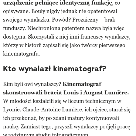
urządzenie pełniące identyczną funkcję
, co
opisywane. Bouly nigdy jednak nie opatentował
swojego wynalazku. Powód? Prozaiczny – brak
funduszy. Niechroniona patentem nazwa była więc
dostępna. Skorzystali z niej inni francuscy wynalazcy,
którzy w historii zapisali się jako twórcy pierwszego
kinematografu.
Kto wynalazł kinematograf?
Kim byli owi wynalazcy?
Kinematograf
skonstruowali bracia Louis i August Lumière.
W młodości kształcili się w liceum technicznym w
Lyonie. Claude-Antoine Lumière, ich ojciec, starał się
ich przekonać, by po zdani matury kontynuowali
naukę. Zamiast tego, przyszli wynalazcy podjęli pracę
w rodzinnym studiu
fotograficznym
.