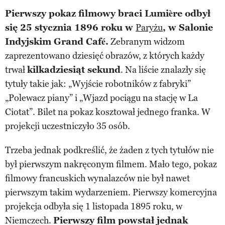
Pierwszy pokaz filmowy braci Lumière odbył
się 25 stycznia 1896 roku w
Paryżu
, w Salonie
Indyjskim Grand Café.
Zebranym widzom
zaprezentowano dziesięć obrazów, z których każdy
trwał
kilkadziesiąt sekund
. Na liście znalazły się
tytuły takie jak: „Wyjście robotników z fabryki”
„Polewacz piany” i „Wjazd pociągu na stację w La
Ciotat”. Bilet na pokaz kosztował jednego franka. W
projekcji uczestniczyło 35 osób.
Trzeba jednak podkreślić, że żaden z tych tytułów nie
był pierwszym nakręconym filmem. Mało tego, pokaz
filmowy francuskich wynalazców nie był nawet
pierwszym takim wydarzeniem. Pierwszy komercyjna
projekcja odbyła się 1 listopada 1895 roku, w
Niemczech.
Pierwszy film powstał jednak