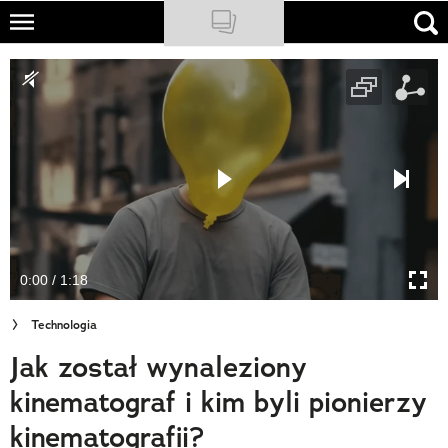
Skip
to
NATIONAL GEOGRAPHIC
main
content
TRAVELER
PODCASTY
Sklep
Newsletter
0:00 / 1:18
Cuda Polski
Technologia
Wielki Konkurs Fotograficzny
Jak został wynaleziony
Trendbook Podróżniczy
kinematograf i kim byli pionierzy
Polecane
kinematografii?