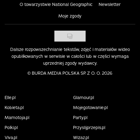
O towarzystwie National Geographic
Newsletter
Moje zgody
Dalsze rozpowszechnianie tekstów, zdjęć i materiałów wideo
opublikowanych w serwisie w całości lub w części wymaga
uprzedniej zgody wydawcy.
©
BURDA MEDIA POLSKA SP. Z O. O. 2026
Elle.pl
Glamour.pl
Kobieta.pl
Mojegotowanie.pl
Mamotoja.pl
Party.pl
Polki.pl
Przyslijprzepis.pl
Viva.pl
Wizaz.pl