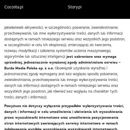
Cocolita.pl
Story.pl
Jakiekolwiek aktywności, w szczególności: pobieranie, zwielokrotnianie,
przechowywanie, lub inne wykorzystywanie treści, danych lub informacji
dostępnych w ramach niniejszego serwisu oraz wszystkich jego podstron,
w szczególności w celu ich eksploracji, zmierzającej do tworzenia,
rozwoju, modyfikacji i szkolenia systemów uczenia maszynowego,
algorytmów lub sztucznej inteligencji
jest zabronione oraz wymaga
uprzedniej, jednoznacznie wyrażonej zgody administratora serwisu –
Burda Media Polska sp. z o.o.
Obowiązek uzyskania wyraźnej i
jednoznacznej zgody wymagany jest bez względu sposób pobierania,
zwielokrotniania, przechowywania lub innego wykorzystywania treści,
danych lub informacji dostępnych w ramach niniejszego serwisu oraz
wszystkich jego podstron, jak również bez względu na charakter tych
treści, danych i informacji.
Powyższe nie dotyczy wyłącznie przypadków wykorzystywania treści,
danych i informacji w celu umożliwienia i ułatwienia ich wyszukiwania
przez wyszukiwarki internetowe oraz umożliwienia pozycjonowania
stron internetowych zawierających serwisy internetowe w ramach
indeksowania wyników wyszukiwania wyszukiwarek internetowych.