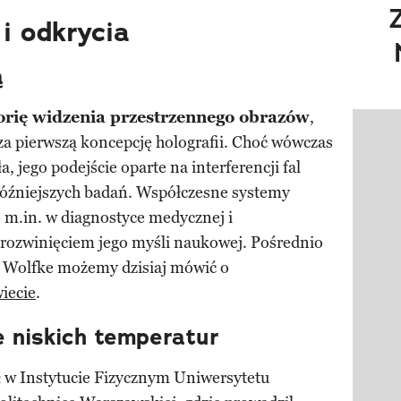
i odkrycia
ą
orię widzenia przestrzennego obrazów
,
Pokazy
 za pierwszą koncepcję holografii. Choć wówczas
a, jego podejście oparte na interferencji fal
 późniejszych badań. Współczesne systemy
 m.in. w diagnostyce medycznej i
ą rozwinięciem jego myśli naukowej. Pośrednio
 Wolfke możemy dzisiaj mówić o
iecie
.
e niskich temperatur
ł w Instytucie Fizycznym Uniwersytetu