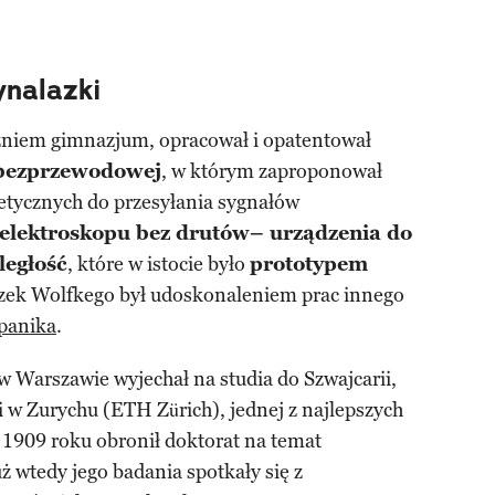
ynalazki
zniem gimnazjum, opracował i opatentował
 bezprzewodowej
, w którym zaproponował
etycznych do przesyłania sygnałów
telektroskopu bez drutów– urządzenia do
ległość
, które w istocie było
prototypem
zek Wolfkego był udoskonaleniem prac innego
panika
.
w Warszawie wyjechał na studia do Szwajcarii,
i w Zurychu (ETH Zürich), jednej z najlepszych
 1909 roku obronił doktorat na temat
ż wtedy jego badania spotkały się z