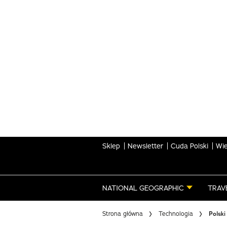
Skip
to
main
content
Sklep
Newsletter
Cuda Polski
Wie
NATIONAL GEOGRAPHIC
TRAV
Strona główna
Technologia
Polski