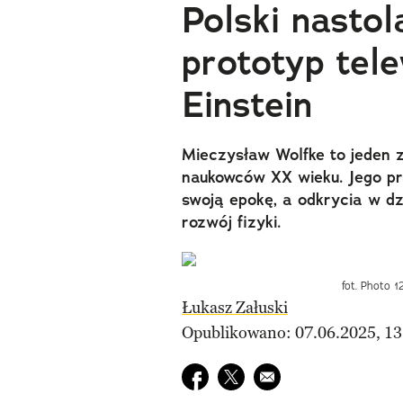
Polski nastol
prototyp tele
Einstein
Mieczysław Wolfke to jeden z
naukowców XX wieku. Jego pra
swoją epokę, a odkrycia w dz
rozwój fizyki.
fot. Photo 
Łukasz Załuski
Opublikowano: 07.06.2025, 13
Udostępnij na facebook
Udostępnij na twitter
E-mail do przyjaciela