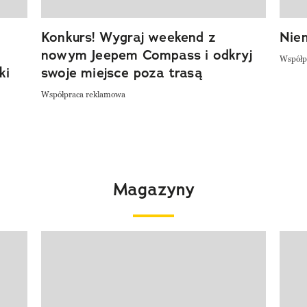
Konkurs! Wygraj weekend z
Niem
nowym Jeepem Compass i odkryj
Współp
ki
swoje miejsce poza trasą
Współpraca reklamowa
Magazyny
Pokazywanie elementu 1 z 4