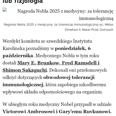
lub fizjologia
Nagroda Nobla 2025 z medycyny: za tolerancję immunologiczną
ryc. Niklas
Elmehed © Nobel Prize Outreach
Werdykt komitetu ze szwedzkiego Instytutu
Karolinska poznaliśmy w
poniedziałek, 6
października
. Medycznego Nobla w tym roku
dostali
Mary E. Brunkow, Fred Ramsdell i
Shimon Sakaguchi
. Dokonali oni przełomowych
odkryć dotyczących
obwodowej tolerancji
immunologicznej
, która zapobiega szkodliwemu
wpływowi układu odpornościowego na organizm.
W ubiegłym roku medyczny Nobel przypadł w udziale
Victorowi Ambrosowi i Gary’emu Ruvkunowi.