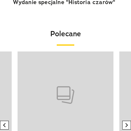
Wydanie specjalne "Historia czarów"
Polecane
Pokazywanie elementu 1 z 20
previous element
n