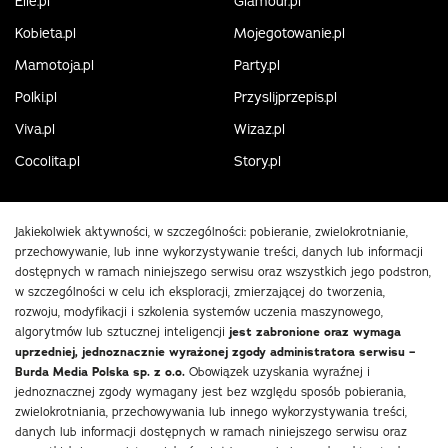
Elle.pl
Glamour.pl
Kobieta.pl
Mojegotowanie.pl
Mamotoja.pl
Party.pl
Polki.pl
Przyslijprzepis.pl
Viva.pl
Wizaz.pl
Cocolita.pl
Story.pl
Jakiekolwiek aktywności, w szczególności: pobieranie, zwielokrotnianie,
przechowywanie, lub inne wykorzystywanie treści, danych lub informacji
dostępnych w ramach niniejszego serwisu oraz wszystkich jego podstron,
w szczególności w celu ich eksploracji, zmierzającej do tworzenia,
rozwoju, modyfikacji i szkolenia systemów uczenia maszynowego,
algorytmów lub sztucznej inteligencji
jest zabronione oraz wymaga
uprzedniej, jednoznacznie wyrażonej zgody administratora serwisu –
Burda Media Polska sp. z o.o.
Obowiązek uzyskania wyraźnej i
jednoznacznej zgody wymagany jest bez względu sposób pobierania,
zwielokrotniania, przechowywania lub innego wykorzystywania treści,
danych lub informacji dostępnych w ramach niniejszego serwisu oraz