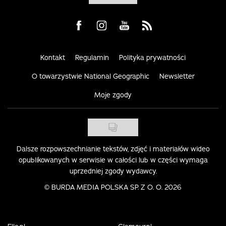
Visit us on Facebook
Visit us on Instagram
Visit us on Youtube
Visit us on Rss
Kontakt
Regulamin
Polityka prywatności
O towarzystwie National Geographic
Newsletter
Moje zgody
Dalsze rozpowszechnianie tekstów, zdjęć i materiałów wideo
opublikowanych w serwisie w całości lub w części wymaga
uprzedniej zgody wydawcy.
©
BURDA MEDIA POLSKA SP. Z O. O. 2026