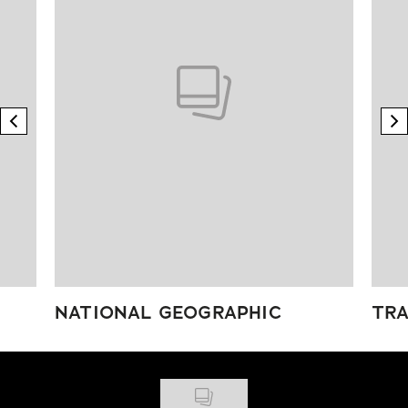
previous element
n
NATIONAL GEOGRAPHIC
TRA