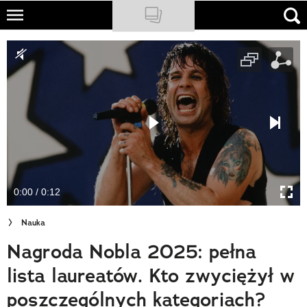
Skip
to
NATIONAL GEOGRAPHIC
main
content
TRAVELER
PODCASTY
Sklep
Newsletter
0:00 / 0:12
Cuda Polski
Nauka
Wielki Konkurs Fotograficzny
Nagroda Nobla 2025: pełna
Trendbook Podróżniczy
lista laureatów. Kto zwyciężył w
Polecane
poszczególnych kategoriach?